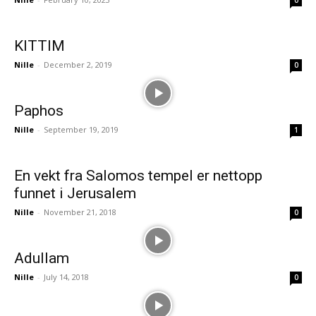
0
KITTIM
Nille
-
December 2, 2019
0
Paphos
Nille
-
September 19, 2019
1
En vekt fra Salomos tempel er nettopp
funnet i Jerusalem
Nille
-
November 21, 2018
0
Adullam
Nille
-
July 14, 2018
0