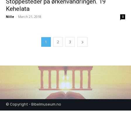
Stoppesteder på ørkenvandringen. 19
Kehelata
Nille
-
March 21, 2018
0
1
2
3
© Copyright - Bibelmuseum.no