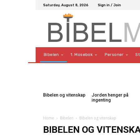
Saturday, August 8, 2026
Sign in / Join
Bibelen
1. Mosebok
Personer
S
Bibelen og vitenskap
Jorden henger på
ingenting
Home
Bibelen
Bibelen og vitenskap
BIBELEN OG VITENSK