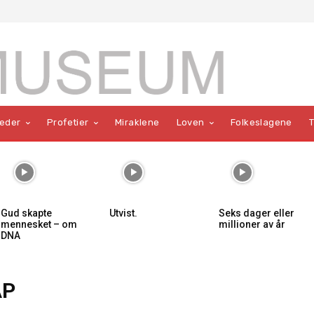
teder
Profetier
Miraklene
Loven
Folkeslagene
Gud skapte
Utvist.
Seks dager eller
mennesket – om
millioner av år
DNA
AP