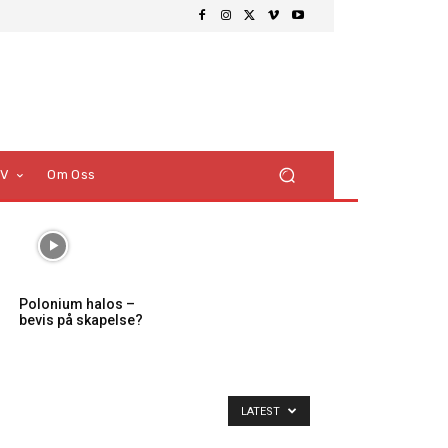
TV
Om Oss
Polonium halos –
bevis på skapelse?
LATEST