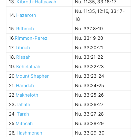
13.
Kibroth-Hattaavah
Nu. 11:35, 33:16-17
Nu. 11:35, 12:16, 33:17-
14.
Hazeroth
18
15.
Rithmah
Nu. 33:18-19
16.
Rimmon-Perez
Nu. 33:19-20
17.
Libnah
Nu. 33:20-21
18.
Rissah
Nu. 33:21-22
19.
Kehelathah
Nu. 33:22-23
20
Mount Shapher
Nu. 33:23-24
21.
Haradah
Nu. 33:24-25
22.
Makheloth
Nu. 33:25-26
23.
Tahath
Nu. 33:26-27
24.
Tarah
Nu. 33:27-28
25.
Mithcah
Nu. 33:28-29
26.
Hashmonah
Nu. 33:29-30