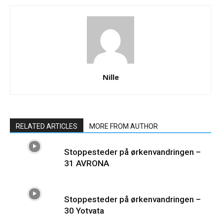
Nille
RELATED ARTICLES
MORE FROM AUTHOR
Stoppesteder på ørkenvandringen –
31 AVRONA
Stoppesteder på ørkenvandringen –
30 Yotvata