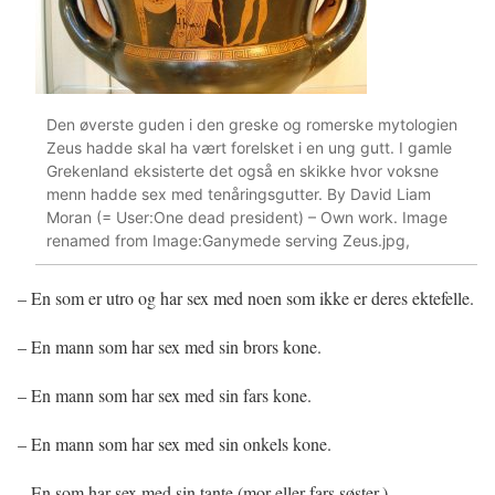
Den øverste guden i den greske og romerske mytologien
Zeus hadde skal ha vært forelsket i en ung gutt. I gamle
Grekenland eksisterte det også en skikke hvor voksne
menn hadde sex med tenåringsgutter. By David Liam
Moran (= User:One dead president) – Own work. Image
renamed from Image:Ganymede serving Zeus.jpg,
– En som er utro og har sex med noen som ikke er deres ektefelle.
– En mann som har sex med sin brors kone.
– En mann som har sex med sin fars kone.
– En mann som har sex med sin onkels kone.
– En som har sex med sin tante (mor eller fars søster.)