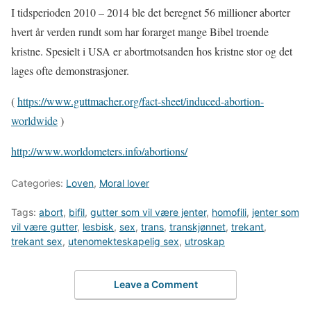
I tidsperioden 2010 – 2014 ble det beregnet 56 millioner aborter
hvert år verden rundt som har forarget mange Bibel troende
kristne. Spesielt i USA er abortmotsanden hos kristne stor og det
lages ofte demonstrasjoner.
(
https://www.guttmacher.org/fact-sheet/induced-abortion-
worldwide
)
http://www.worldometers.info/abortions/
Categories:
Loven
,
Moral lover
Tags:
abort
,
bifil
,
gutter som vil være jenter
,
homofili
,
jenter som
vil være gutter
,
lesbisk
,
sex
,
trans
,
transkjønnet
,
trekant
,
trekant sex
,
utenomekteskapelig sex
,
utroskap
Leave a Comment