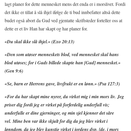
lagt planer for dette mennesket mens det enda er i morslivet. Fordi
det ikke er tillat å slå ihjel ifølge de ti bud innbefatter altså dette
budet også abort da Gud ved gjentatte skriftsteder forteller oss at
dette er et liv Han har skapt og har planer for.
«Du skal ikke slå ihjel.» (Exo 20:13)
«Den som utøser menneskets blod, ved mennesket skal hans
blod utøses; for i Guds billede skapte han [Gud] mennesket.»
(Gen 9:6)
«Se, barn er Herrens gave, livsfrukt er en lønn.» (Psa 127:3)
«For du har skapt mine nyrer, du virket mig i min mors liv. Jeg
priser dig fordi jeg er virket på forferdelig underfull vis;
underfulle er dine gjerninger, og min sjel kjenner det såre
vel. Mine ben var ikke skjult for dig da jeg blev virket i
lønndom, da jeg blev kunstig virket i jordens dyp. [de. i mors