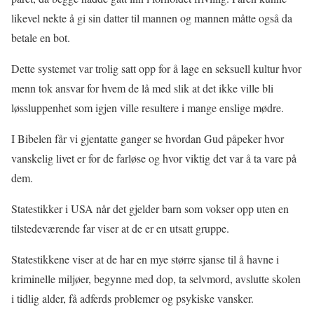
likevel nekte å gi sin datter til mannen og mannen måtte også da
betale en bot.
Dette systemet var trolig satt opp for å lage en se
ks
u
ell
kultur hvor
menn tok ansvar for hvem de lå med slik at det ikke ville bli
løssluppenhet som igjen ville resultere i mange enslige mødre.
I Bibelen får vi gjentatte ganger se hvordan Gud påpeker hvor
vanskelig livet er for de farløse og hvor viktig det var å ta vare på
dem.
Statestikker i USA når det gjelder
barn som vokser opp uten en
tilstedeværende far viser at de er en utsatt gruppe.
Statestikkene viser at de har en mye større
sjanse
til å havne i
kriminelle miljøer, begynne med dop, ta selvmord, avslutte skolen
i tidlig alder,
få adferds problemer og psykiske vansker.