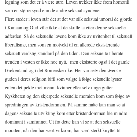
legning som det er å være utro. Loven trekker ikke frem homofili
som en større synd enn de andre seksual syndene.
Flere steder i loven står det at det var slik seksual umoral de gjorde
i Kanaan og Gud ville ikke at de skulle ta etter denne seksuelle
adferden. Så de seksuelle lovene kom ikke av uvitenhet til seksuell
liberalisme, men som en motvekt til en allerede eksisterende
seksuell verdslig standard på den tiden. Den seksuelle liberale
trenden i vesten er ikke noe nytt, men eksisterte også i det gamle
Grekenland og i det Romerske rike. Her var selv den øverste
guden i deres religion bifil som valgte å følge seksuelle lyster
enten det pekte mot menn, kvinner eller selv unge gutter.
Kyskheten og den skjerpede seksuelle moralen kom som følge av
spredningen av kristendommen. På samme måte kan man se at
dagens seksuelle utvikling kom etter kristendommen ble mindre
dominant i samfunnet. Ut fra dette kan vi se at den seksuelle
moralen, når den har vært virksom, har vært sterkt knyttet til