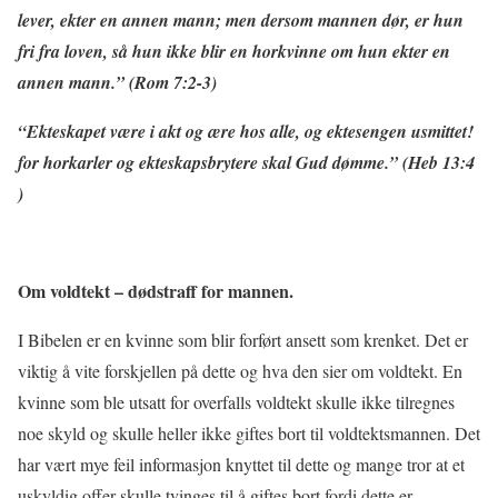
lever, ekter en annen mann; men dersom mannen dør, er hun
fri fra loven, så hun ikke blir en horkvinne om hun ekter en
annen mann.” (Rom 7:2-3)
“Ekteskapet være i akt og ære hos alle, og ektesengen usmittet!
for horkarler og ekteskapsbrytere skal Gud dømme.” (Heb 13:4
)
Om voldtekt – dødstraff for mannen.
I Bibelen er en kvinne som blir forført ansett som krenket. Det er
viktig å vite forskjellen på dette og hva den sier om voldtekt. En
kvinne som ble utsatt for overfalls voldtekt skulle ikke tilregnes
noe skyld og skulle heller ikke giftes bort til voldtektsmannen. Det
har vært mye feil informasjon knyttet til dette og mange tror at et
uskyldig offer skulle tvinges til å giftes bort fordi dette er