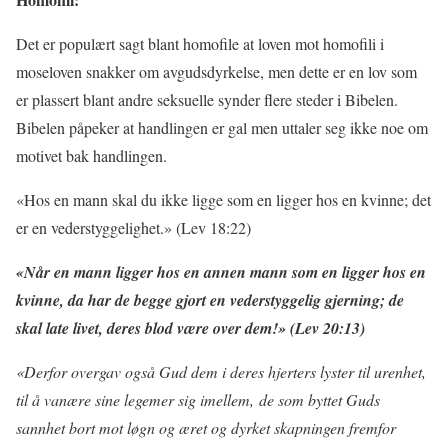
Det er populært sagt blant homofile at loven mot homofili i
moseloven snakker om avgudsdyrkelse, men dette er en lov som
er plassert blant andre seksuelle synder flere steder i Bibelen.
Bibelen påpeker at handlingen er gal men uttaler seg ikke noe om
motivet bak handlingen.
«Hos en mann skal du ikke ligge som en ligger hos en kvinne; det
er en vederstyggelighet.» (Lev 18:22)
«Når en mann ligger hos en annen mann som en ligger hos en
kvinne, da har de begge gjort en vederstyggelig gjerning; de
skal late livet, deres blod være over dem!» (Lev 20:13)
«Derfor overgav også Gud dem i deres hjerters lyster til urenhet,
til å vanære sine legemer sig imellem, de som byttet Guds
sannhet bort mot løgn og æret og dyrket skapningen fremfor