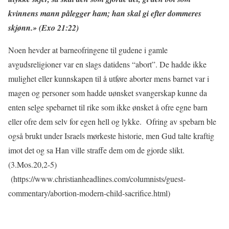
kvinnens mann pålegger ham; han skal gi efter dommeres
skjønn.» (Exo 21:22)
Noen hevder at barneofringene til gudene i gamle
avgudsreligioner var en slags datidens “abort”. De hadde ikke
mulighet eller kunnskapen til å utføre aborter mens barnet var i
magen og personer som hadde uønsket svangerskap kunne da
enten selge spebarnet til rike som ikke ønsket å ofre egne barn
eller ofre dem selv for egen hell og lykke. Ofring av spebarn ble
også brukt under Israels mørkeste historie, men Gud talte kraftig
imot det og sa Han ville straffe dem om de gjorde slikt.
(3.Mos.20,2-5)
(https://www.christianheadlines.com/columnists/guest-
commentary/abortion-modern-child-sacrifice.html)