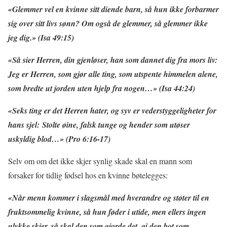
«Glemmer vel en kvinne sitt diende barn, så hun ikke forbarmer
sig over sitt livs sønn? Om også de glemmer, så glemmer ikke
jeg dig.» (Isa 49:15)
«Så sier Herren, din gjenløser, han som dannet dig fra mors liv:
Jeg er Herren, som gjør alle ting, som utspente himmelen alene,
som bredte ut jorden uten hjelp fra nogen…» (Isa 44:24)
«Seks ting er det Herren hater, og syv er vederstyggeligheter for
hans sjel: Stolte øine, falsk tunge og hender som utøser
uskyldig blod…» (Pro 6:16-17)
Selv om om det ikke skjer synlig skade skal en mann som
forsaker for tidlig fødsel hos en kvinne bøtelegges:
«Når menn kommer i slagsmål med hverandre og støter til en
fruktsommelig kvinne, så hun føder i utide, men ellers ingen
ulykke skjer, så skal den som gjorde det, gi den bot som