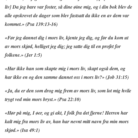
liv] Da jeg bare var foster, så dine øine mig, og i din bok blev de
alle opskrevet de dager som blev fastsatt da ikke en av dem var
kommet.» (Psa 139:13-16)
«Før jeg dannet dig i mors liv, kjente jeg dig, og før du kom ut
av mors skjød, helliget jeg dig; jeg satte dig til en profet for
folkene.» (Jer 1:5)
«Har ikke han som skapte mig i mors liv, skapt også dem, og
har ikke en og den samme dannet oss i mors liv?» (Job 31:15)
«Ja, du er den som drog mig frem av mors liv, som lot mig hvile
trygt ved min mors bryst.» (Psa 22:10)
«Hør på mig, I øer, og gi akt, I folk fra det fjerne! Herren har
kalt mig fra mors liv av, han har nevnt mitt navn fra min mors
skjød.» (Isa 49:1)