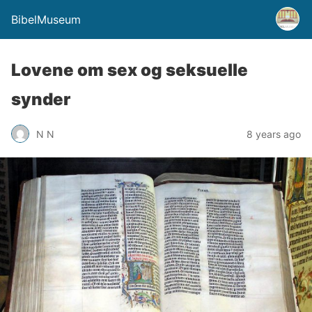
BibelMuseum
Lovene om sex og seksuelle
synder
N N
8 years ago