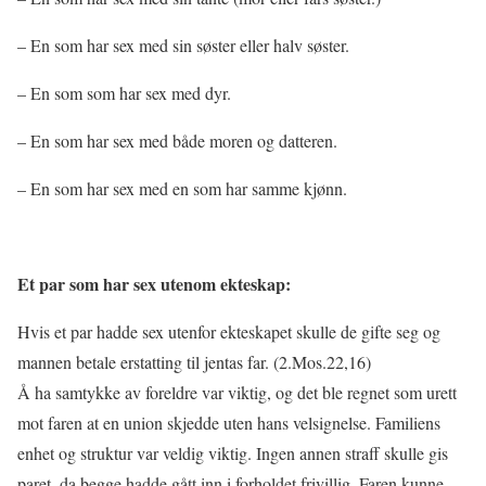
– En som har sex med sin søster eller halv søster.
– En som som har sex med dyr.
– En som har sex med både moren og datteren.
– En som har sex med en som har samme kjønn.
Et par som har sex utenom ekteskap:
Hvis et par hadde sex utenfor ekteskapet skulle de gifte seg og
mannen betale erstatting til jentas far. (2.Mos.22,16)
Å ha samtykke av foreldre var viktig, og det ble regnet som urett
mot faren at en union skjedde uten hans velsignelse. Familiens
enhet og struktur var veldig viktig. Ingen annen straff skulle gis
paret, da begge hadde gått inn i forholdet frivillig. Faren kunne