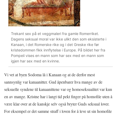
Trekant sex på et veggmaleri fra gamle Romerriket.
Dagens seksual moral var ikke ulikt den som eksisterte i
Kanaan, i det Romerske rike og i det Greske rike før
kristedommen fikk innflytelse i Europe. På bildet her fra
Pompeii vises en mann som har sex med en mann som
igjen har sex med en kvinne.
Vi vet at byen Sodoma lå i Kanaan og at de derfor mest
sannsynlig var kanaanitter. Gud åpenbarer hva mange av de
seksuelle syndene til kanaanittene var og homoseksualitet var kun
en av mange. Kristne har i langt tid pekt finger på homofile uten å
være klar over at de kanskje selv også bryter Guds seksual lover.
For eksempel er det samme straff i loven for å leve ut sin homofile