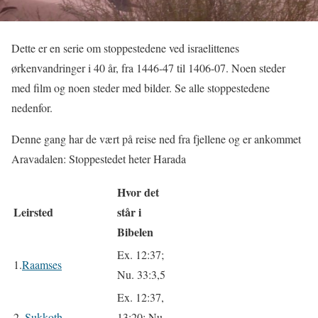
Dette er en serie om stoppestedene ved israelittenes
ørkenvandringer i 40 år, fra 1446-47 til 1406-07. Noen steder
med film og noen steder med bilder. Se alle stoppestedene
nedenfor.
Denne gang har de vært på reise ned fra fjellene og er ankommet
Aravadalen: Stoppestedet heter Harada
Hvor det
Leirsted
står i
Bibelen
Ex. 12:37;
1.
Raamses
Nu. 33:3,5
Ex. 12:37,
2.
Sukkoth
13:20; Nu.