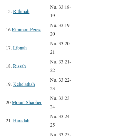
Nu. 33:18-
15.
Rithmah
19
Nu. 33:19-
16.
Rimmon-Perez
20
Nu. 33:20-
17.
Libnah
21
Nu. 33:21-
18.
Rissah
22
Nu. 33:22-
19.
Kehelathah
23
Nu. 33:23-
20
Mount Shapher
24
Nu. 33:24-
21.
Haradah
25
Nu. 33:25-