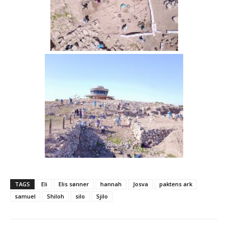
TAGS
Eli
Elis sønner
hannah
Josva
paktens ark
samuel
Shiloh
silo
Sjilo