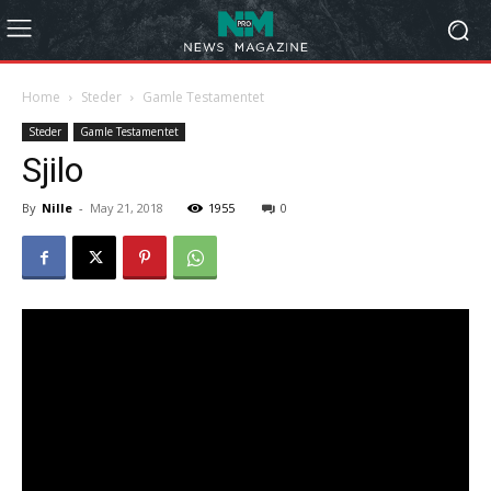
Home
Steder
Gamle Testamentet
Steder
Gamle Testamentet
Sjilo
By
Nille
-
May 21, 2018
1955
0