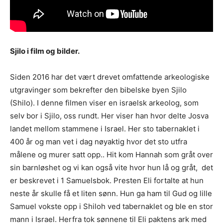
Sjilo i film og bilder.
Siden 2016 har det vært drevet omfattende arkeologiske
utgravinger som bekrefter den bibelske byen Sjilo
(Shilo). I denne filmen viser en israelsk arkeolog, som
selv bor i Sjilo, oss rundt. Her viser han hvor delte Josva
landet mellom stammene i Israel. Her sto tabernaklet i
400 år og man vet i dag nøyaktig hvor det sto utfra
målene og murer satt opp.. Hit kom Hannah som gråt over
sin barnløshet og vi kan også vite hvor hun lå og gråt, det
er beskrevet i 1 Samuelsbok. Presten Eli fortalte at hun
neste år skulle få et liten sønn. Hun ga ham til Gud og lille
Samuel vokste opp i Shiloh ved tabernaklet og ble en stor
mann i Israel. Herfra tok sønnene til Eli paktens ark med