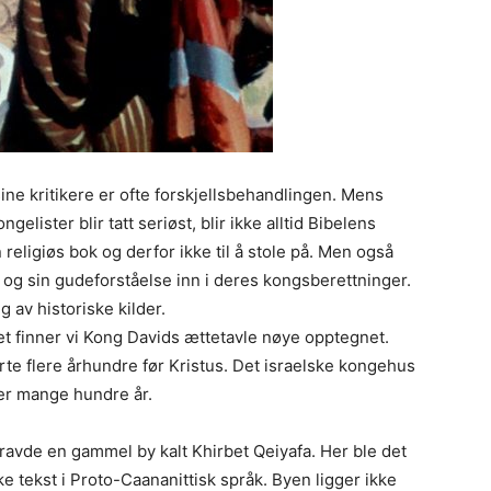
ine kritikere er ofte forskjellsbehandlingen. Mens
ister blir tatt seriøst, blir ikke alltid Bibelens
 religiøs bok og derfor ikke til å stole på. Men også
 og sin gudeforståelse inn i deres kongsberettninger.
 av historiske kilder.
et finner vi Kong Davids ættetavle nøye opptegnet.
rte flere århundre før Kristus. Det israelske kongehus
over mange hundre år.
gravde en gammel by kalt Khirbet Qeiyafa. Her ble det
ke tekst i Proto-Caananittisk språk. Byen ligger ikke