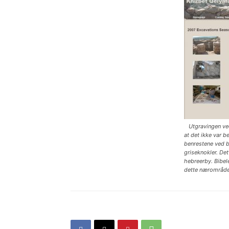
Utgravingen ved
at det ikke var b
benrestene ved by
griseknokler. Det
hebreerby. Bibel
dette nærområde