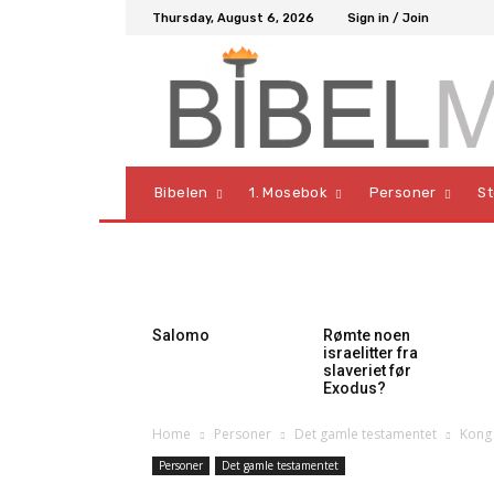
Thursday, August 6, 2026
Sign in / Join
Bibelen
1. Mosebok
Personer
S
Salomo
Rømte noen
israelitter fra
slaveriet før
Exodus?
Home
Personer
Det gamle testamentet
Kong
Personer
Det gamle testamentet