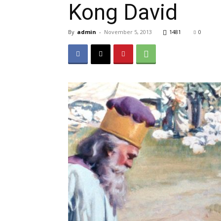
Kong David
By
admin
-
November 5, 2013
1481
0