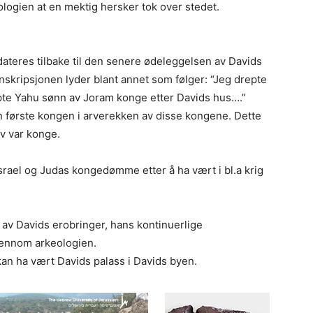
ologien at en mektig hersker tok over stedet.
 dateres tilbake til den senere ødeleggelsen av Davids
. Inskripsjonen lyder blant annet som følger: “Jeg drepte
pte Yahu sønn av Joram konge etter Davids hus….”
en første kongen i arverekken av disse kongene. Dette
lv var konge.
Israel og Judas kongedømme etter å ha vært i bl.a krig
er av Davids erobringer, hans kontinuerlige
ennom arkeologien.
kan ha vært Davids palass i Davids byen.