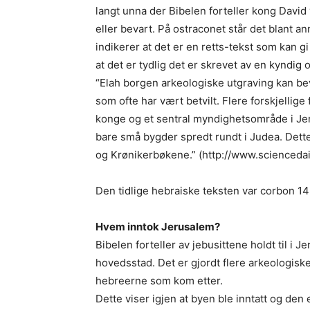
langt unna der Bibelen forteller kong David va
eller bevart. På ostraconet står det blant 
indikerer at det er en retts-tekst som kan gi
at det er tydlig det er skrevet av en kyndig o
“Elah borgen arkeologiske utgraving kan bev
som ofte har vært betvilt. Flere forskjellige
konge og et sentral myndighetsområde i Jeru
bare små bygder spredt rundt i Judea. Dett
og Krønikerbøkene.” (http://www.scienceda
Den tidlige hebraiske teksten var corbon 14 t
Hvem inntok Jerusalem?
Bibelen forteller av jebusittene holdt til i 
hovedsstad. Det er gjordt flere arkeologisk
hebreerne som kom etter.
Dette viser igjen at byen ble inntatt og de