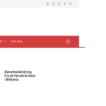
TV
Om Oss
Øyevitneskildring
fra de første kristne
i Bithynia