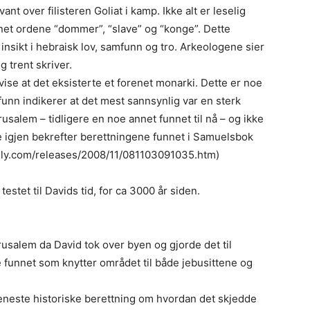
nt over filisteren Goliat i kamp. Ikke alt er leselig
annet ordene “dommer”, “slave” og “konge”. Dette
 insikt i hebraisk lov, samfunn og tro. Arkeologene sier
g trent skriver.
ise at det eksisterte et forenet monarki. Dette er noe
 funn indikerer at det mest sannsynlig var en sterk
salem – tidligere en noe annet funnet til nå – og ikke
e igjen bekrefter berettningene funnet i Samuelsbok
ily.com/releases/2008/11/081103091035.htm)
estet til Davids tid, for ca 3000 år siden.
Jerusalem da David tok over byen og gjorde det til
e funnet som knytter området til både jebusittene og
n eneste historiske berettning om hvordan det skjedde