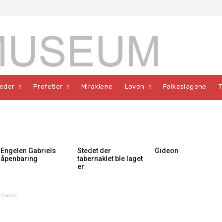
teder
Profetier
Miraklene
Loven
Folkeslagene
Engelen Gabriels
Stedet der
Gideon
åpenbaring
tabernaklet ble laget
er
 David