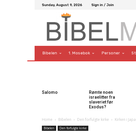
Sunday, August 9, 2026
Sign in / Join
Bibelen
1. Mosebok
Personer
S
Salomo
Rømte noen
israelitter fra
slaveriet før
Exodus?
Home
Bibelen
Den forfulgte kirke
Kirken i Jap
Bibelen
Den forfulgte kirke