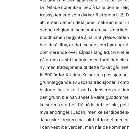
Dr. Nitabe nøler ikke med å kalle denne re
trossystemene som dyrker ﬂ erguderi. (2) D
alt, enten det er i detaljene i naturen eller i
denne religionen som omtrent var eneråden
buddhismen begynte å ha innﬂytelse. Siden 
har lite å tilby, er det mange som har undr
dominerende over såpass lang tid. Svaret e
på grunn av sitt innhold, men fordi den ble e
ny, men tradisjonene til dette folket går helt
til 600 år før Kristus. Keiserens posisjon og
grunnleggende av Japans tradisjoner. I omt
historie, har folket trodd at keiseren var 
den grunn ble han anset å være guddommeli
keiserens storhet. På både det sosiale, poli
mye endringer i Japan, men keisertilbedelse
Japanske forskere har blitt utdannet med d
i den vestlige verden, men når de kommer h