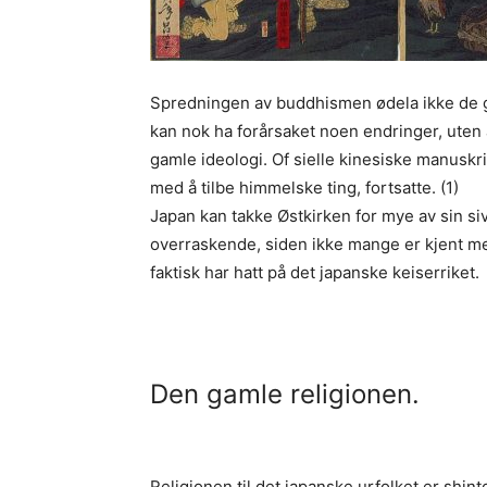
Spredningen av buddhismen ødela ikke de g
kan nok ha forårsaket noen endringer, uten 
gamle ideologi. Of sielle kinesiske manuskri
med å tilbe himmelske ting, fortsatte. (1)
Japan kan takke Østkirken for mye av sin si
overraskende, siden ikke mange er kjent m
faktisk har hatt på det japanske keiserriket.
Den gamle religionen.
Religionen til det japanske urfolket er shi