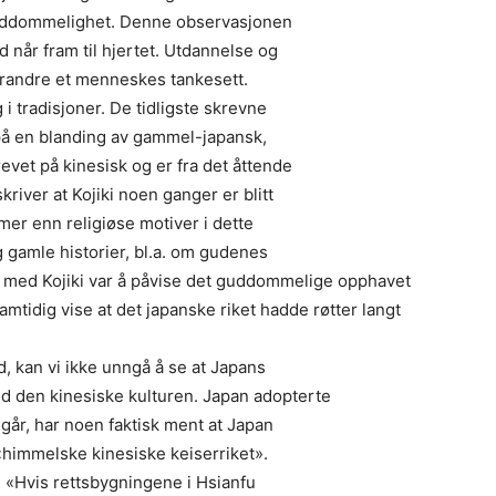
guddommelighet. Denne observasjonen
id når fram til hjertet. Utdannelse og
 forandre et menneskes tankesett.
g i tradisjoner. De tidligste skrevne
 på en blanding av gammel-japansk,
evet på kinesisk og er fra det åttende
river at Kojiki noen ganger er blitt
mer enn religiøse motiver i dette
ng gamle historier, bl.a. om gudenes
 med Kojiki var å påvise det guddommelige opphavet
samtidig vise at det japanske riket hadde røtter langt
d, kan vi ikke unngå å se at Japans
ved den kinesiske kulturen. Japan adopterte
går, har noen faktisk ment at Japan
himmelske kinesiske keiserriket».
: «Hvis rettsbygningene i Hsianfu