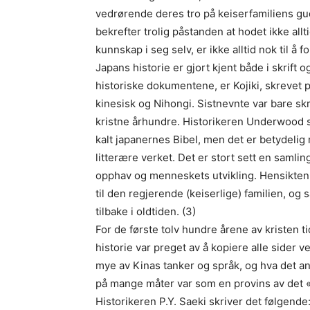
vedrørende deres tro på keiserfamiliens 
bekrefter trolig påstanden at hodet ikke allt
kunnskap i seg selv, er ikke alltid nok til å
Japans historie er gjort kjent både i skrift o
historiske dokumentene, er Kojiki, skrevet
kinesisk og Nihongi. Sistnevnte var bare skr
kristne århundre. Historikeren Underwood sk
kalt japanernes Bibel, men det er betydelig 
litterære verket. Det er stort sett en samli
opphav og menneskets utvikling. Hensikten
til den regjerende (keiserlige) familien, og 
tilbake i oldtiden. (3)
For de første tolv hundre årene av kristen ti
historie var preget av å kopiere alle sider 
mye av Kinas tanker og språk, og hva det an
på mange måter var som en provins av det «
Historikeren P.Y. Saeki skriver det følgende