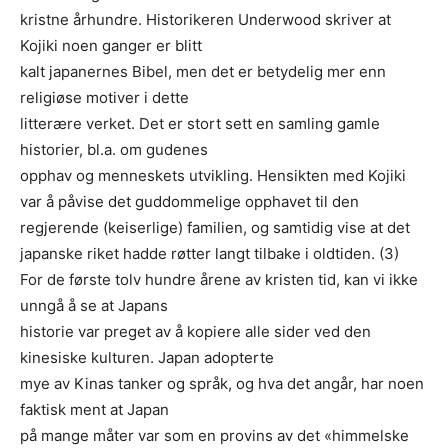
kristne århundre. Historikeren Underwood skriver at
Kojiki noen ganger er blitt
kalt japanernes Bibel, men det er betydelig mer enn
religiøse motiver i dette
litterære verket. Det er stort sett en samling gamle
historier, bl.a. om gudenes
opphav og menneskets utvikling. Hensikten med Kojiki
var å påvise det guddommelige opphavet til den
regjerende (keiserlige) familien, og samtidig vise at det
japanske riket hadde røtter langt tilbake i oldtiden. (3)
For de første tolv hundre årene av kristen tid, kan vi ikke
unngå å se at Japans
historie var preget av å kopiere alle sider ved den
kinesiske kulturen. Japan adopterte
mye av Kinas tanker og språk, og hva det angår, har noen
faktisk ment at Japan
på mange måter var som en provins av det «himmelske