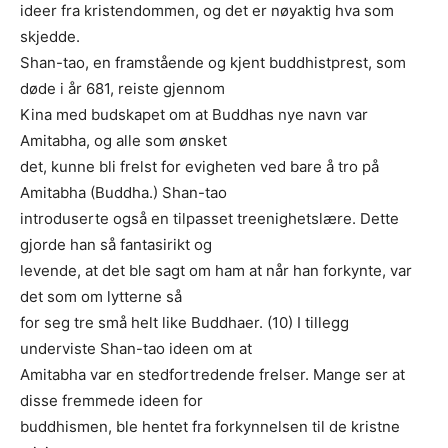
ideer fra kristendommen, og det er nøyaktig hva som
skjedde.
Shan-tao, en framstående og kjent buddhistprest, som
døde i år 681, reiste gjennom
Kina med budskapet om at Buddhas nye navn var
Amitabha, og alle som ønsket
det, kunne bli frelst for evigheten ved bare å tro på
Amitabha (Buddha.) Shan-tao
introduserte også en tilpasset treenighetslære. Dette
gjorde han så fantasirikt og
levende, at det ble sagt om ham at når han forkynte, var
det som om lytterne så
for seg tre små helt like Buddhaer. (10) I tillegg
underviste Shan-tao ideen om at
Amitabha var en stedfortredende frelser. Mange ser at
disse fremmede ideen for
buddhismen, ble hentet fra forkynnelsen til de kristne