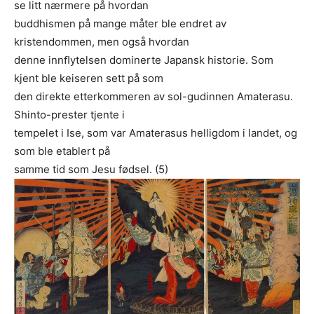
se litt nærmere på hvordan
buddhismen på mange måter ble endret av
kristendommen, men også hvordan
denne innﬂytelsen dominerte Japansk historie. Som
kjent ble keiseren sett på som
den direkte etterkommeren av sol-gudinnen Amaterasu.
Shinto-prester tjente i
tempelet i Ise, som var Amaterasus helligdom i landet, og
som ble etablert på
samme tid som Jesu fødsel. (5)