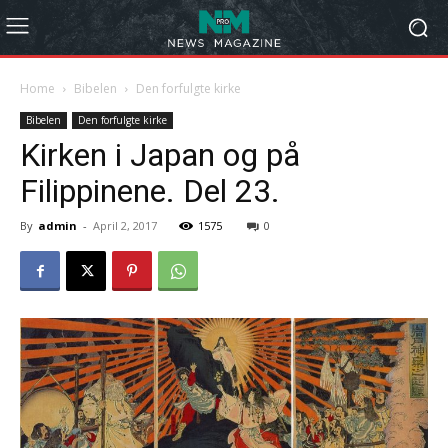
Home
Bibelen
Den forfulgte kirke
Bibelen
Den forfulgte kirke
Kirken i Japan og på
Filippinene. Del 23.
By
admin
-
April 2, 2017
1575
0