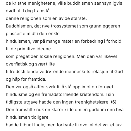
de kristne menighetene, ville buddhismen sannsynligvis
dødt ut. I dag framstår
denne religionen som en av de største.
Buddhismen, det nye trossystemet som grunnleggeren
plasserte midt i den enkle
hinduismen, var på mange måter en forbedring i forhold
til de primitive ideene
som preget den lokale religionen. Men den var likevel
overﬂatisk og svært lite
tilfredsstillende vedrørende menneskets relasjon til Gud
og håp for framtida.
Den var også altfor svak til å stå opp imot en fornyet
hinduisme og en fremadstormende kristendom. I sin
tidligste utgave hadde den ingen treenighetslære. (6)
Den framstilte nok en klarere ide om en guddom enn hva
hinduismen tidligere
hadde tilbudt India, men forkynte likevel at det var et juv