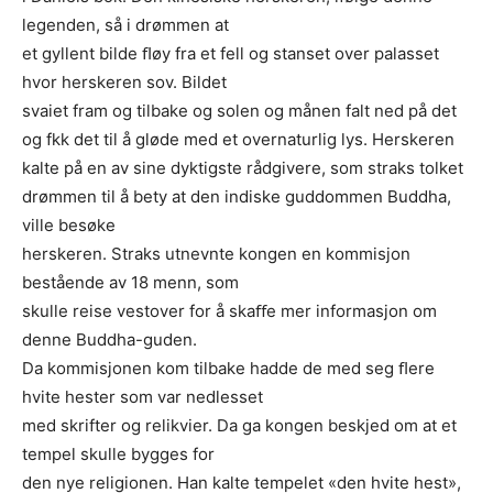
legenden, så i drømmen at
et gyllent bilde ﬂøy fra et fell og stanset over palasset
hvor herskeren sov. Bildet
svaiet fram og tilbake og solen og månen falt ned på det
og fkk det til å gløde med et overnaturlig lys. Herskeren
kalte på en av sine dyktigste rådgivere, som straks tolket
drømmen til å bety at den indiske guddommen Buddha,
ville besøke
herskeren. Straks utnevnte kongen en kommisjon
bestående av 18 menn, som
skulle reise vestover for å skaﬀe mer informasjon om
denne Buddha-guden.
Da kommisjonen kom tilbake hadde de med seg ﬂere
hvite hester som var nedlesset
med skrifter og relikvier. Da ga kongen beskjed om at et
tempel skulle bygges for
den nye religionen. Han kalte tempelet «den hvite hest»,