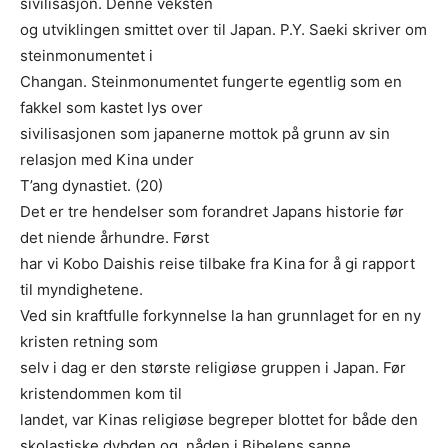
sivilisasjon. Denne veksten
og utviklingen smittet over til Japan. P.Y. Saeki skriver om
steinmonumentet i
Changan. Steinmonumentet fungerte egentlig som en
fakkel som kastet lys over
sivilisasjonen som japanerne mottok på grunn av sin
relasjon med Kina under
T’ang dynastiet. (20)
Det er tre hendelser som forandret Japans historie før
det niende århundre. Først
har vi Kobo Daishis reise tilbake fra Kina for å gi rapport
til myndighetene.
Ved sin kraftfulle forkynnelse la han grunnlaget for en ny
kristen retning som
selv i dag er den største religiøse gruppen i Japan. Før
kristendommen kom til
landet, var Kinas religiøse begreper blottet for både den
skolastiske dybden og nåden i Bibelens sanne