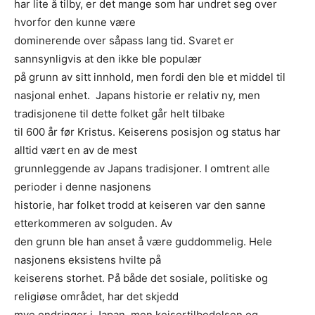
har lite å tilby, er det mange som har undret seg over
hvorfor den kunne være
dominerende over såpass lang tid. Svaret er
sannsynligvis at den ikke ble populær
på grunn av sitt innhold, men fordi den ble et middel til
nasjonal enhet. Japans historie er relativ ny, men
tradisjonene til dette folket går helt tilbake
til 600 år før Kristus. Keiserens posisjon og status har
alltid vært en av de mest
grunnleggende av Japans tradisjoner. I omtrent alle
perioder i denne nasjonens
historie, har folket trodd at keiseren var den sanne
etterkommeren av solguden. Av
den grunn ble han anset å være guddommelig. Hele
nasjonens eksistens hvilte på
keiserens storhet. På både det sosiale, politiske og
religiøse området, har det skjedd
mye endringer i Japan, men keisertilbedelsen og