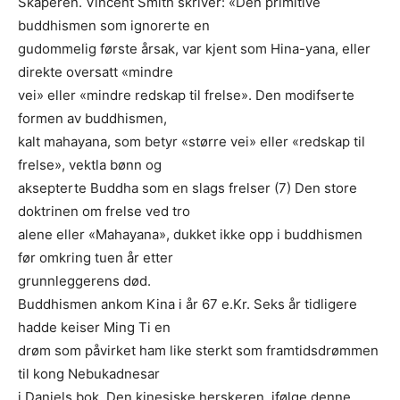
Skaperen. Vincent Smith skriver: «Den primitive
buddhismen som ignorerte en
gudommelig første årsak, var kjent som Hina-yana, eller
direkte oversatt «mindre
vei» eller «mindre redskap til frelse». Den modifserte
formen av buddhismen,
kalt mahayana, som betyr «større vei» eller «redskap til
frelse», vektla bønn og
aksepterte Buddha som en slags frelser (7) Den store
doktrinen om frelse ved tro
alene eller «Mahayana», dukket ikke opp i buddhismen
før omkring tuen år etter
grunnleggerens død.
Buddhismen ankom Kina i år 67 e.Kr. Seks år tidligere
hadde keiser Ming Ti en
drøm som påvirket ham like sterkt som framtidsdrømmen
til kong Nebukadnesar
i Daniels bok. Den kinesiske herskeren, ifølge denne