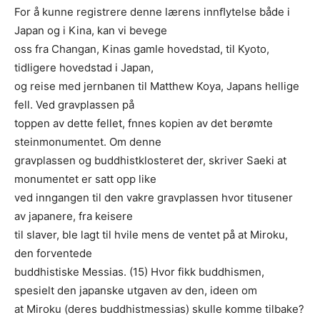
For å kunne registrere denne lærens innﬂytelse både i
Japan og i Kina, kan vi bevege
oss fra Changan, Kinas gamle hovedstad, til Kyoto,
tidligere hovedstad i Japan,
og reise med jernbanen til Matthew Koya, Japans hellige
fell. Ved gravplassen på
toppen av dette fellet, fnnes kopien av det berømte
steinmonumentet. Om denne
gravplassen og buddhistklosteret der, skriver Saeki at
monumentet er satt opp like
ved inngangen til den vakre gravplassen hvor titusener
av japanere, fra keisere
til slaver, ble lagt til hvile mens de ventet på at Miroku,
den forventede
buddhistiske Messias. (15) Hvor fikk buddhismen,
spesielt den japanske utgaven av den, ideen om
at Miroku (deres buddhistmessias) skulle komme tilbake?