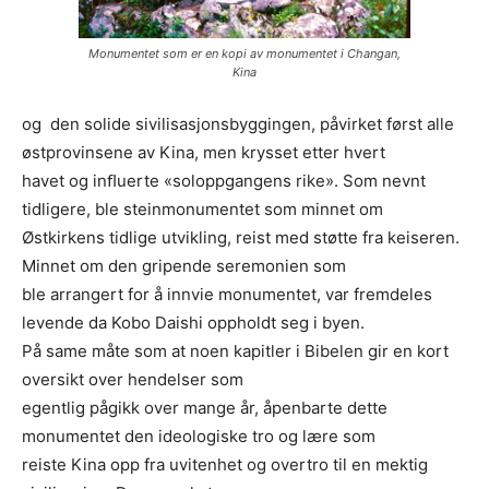
Monumentet som er en kopi av monumentet i Changan,
Kina
og den solide sivilisasjonsbyggingen, påvirket først alle
østprovinsene av Kina, men krysset etter hvert
havet og inﬂuerte «soloppgangens rike». Som nevnt
tidligere, ble steinmonumentet som minnet om
Østkirkens tidlige utvikling, reist med støtte fra keiseren.
Minnet om den gripende seremonien som
ble arrangert for å innvie monumentet, var fremdeles
levende da Kobo Daishi oppholdt seg i byen.
På same måte som at noen kapitler i Bibelen gir en kort
oversikt over hendelser som
egentlig pågikk over mange år, åpenbarte dette
monumentet den ideologiske tro og lære som
reiste Kina opp fra uvitenhet og overtro til en mektig