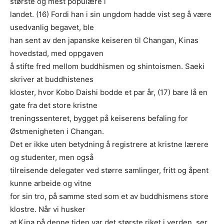
største og mest populære i
landet. (16) Fordi han i sin ungdom hadde vist seg å være
usedvanlig begavet, ble
han sent av den japanske keiseren til Changan, Kinas
hovedstad, med oppgaven
å stifte fred mellom buddhismen og shintoismen. Saeki
skriver at buddhistenes
kloster, hvor Kobo Daishi bodde et par år, (17) bare lå en
gate fra det store kristne
treningssenteret, bygget på keiserens befaling for
Østmenigheten i Changan.
Det er ikke uten betydning å registrere at kristne lærere
og studenter, men også
tilreisende delegater ved større samlinger, fritt og åpent
kunne arbeide og vitne
for sin tro, på samme sted som et av buddhismens store
klostre. Når vi husker
at Kina på denne tiden var det største riket i verden, ser