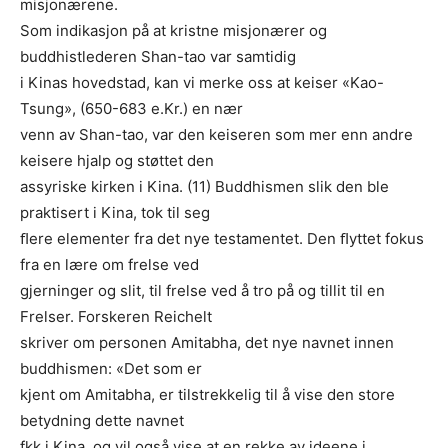
misjonærene.
Som indikasjon på at kristne misjonærer og
buddhistlederen Shan-tao var samtidig
i Kinas hovedstad, kan vi merke oss at keiser «Kao-
Tsung», (650-683 e.Kr.) en nær
venn av Shan-tao, var den keiseren som mer enn andre
keisere hjalp og støttet den
assyriske kirken i Kina. (11) Buddhismen slik den ble
praktisert i Kina, tok til seg
ﬂere elementer fra det nye testamentet. Den ﬂyttet fokus
fra en lære om frelse ved
gjerninger og slit, til frelse ved å tro på og tillit til en
Frelser. Forskeren Reichelt
skriver om personen Amitabha, det nye navnet innen
buddhismen: «Det som er
kjent om Amitabha, er tilstrekkelig til å vise den store
betydning dette navnet
fkk i Kina, og vil også vise at en rekke av ideene i