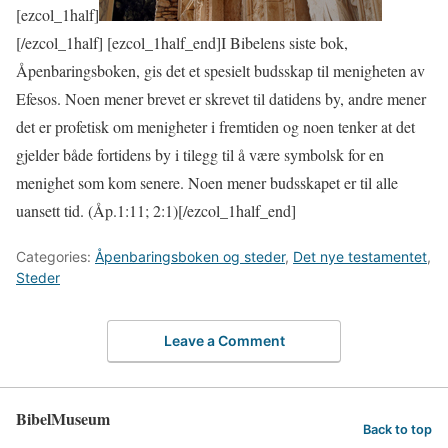
[ezcol_1half]
[/ezcol_1half] [ezcol_1half_end]I Bibelens siste bok,
Åpenbaringsboken, gis det et spesielt budsskap til menigheten av
Efesos. Noen mener brevet er skrevet til datidens by, andre mener
det er profetisk om menigheter i fremtiden og noen tenker at det
gjelder både fortidens by i tilegg til å være symbolsk for en
menighet som kom senere. Noen mener budsskapet er til alle
uansett tid. (Åp.1:11; 2:1)[/ezcol_1half_end]
Categories:
Åpenbaringsboken og steder
,
Det nye testamentet
,
Steder
Leave a Comment
BibelMuseum
Back to top