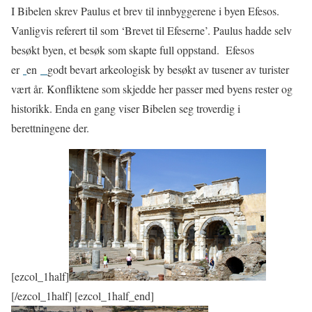
I Bibelen skrev Paulus et brev til innbyggerene i byen Efesos.
Vanligvis referert til som ‘Brevet til Efeserne’. Paulus hadde selv
besøkt byen, et besøk som skapte full oppstand. Efesos
er
en
godt bevart arkeologisk by besøkt av tusener av turister
vært år. Konfliktene som skjedde her passer med byens rester og
historikk. Enda en gang viser Bibelen seg troverdig i
berettningene der.
[ezcol_1half]
[/ezcol_1half] [ezcol_1half_end]