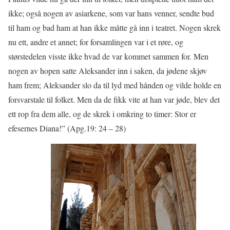
ikke; også nogen av asiarkene, som var hans venner, sendte bud
til ham og bad ham at han ikke måtte gå inn i teatret. Nogen skrek
nu ett, andre et annet; for forsamlingen var i et røre, og
størstedelen visste ikke hvad de var kommet sammen for. Men
nogen av hopen satte Aleksander inn i saken, da jødene skjøv
ham frem; Aleksander slo da til lyd med hånden og vilde holde en
forsvarstale til folket. Men da de fikk vite at han var jøde, blev det
ett rop fra dem alle, og de skrek i omkring to timer: Stor er
efesernes Diana!” (Apg.19: 24 – 28)