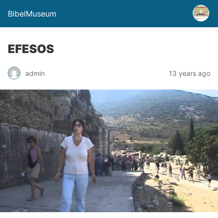
BibelMuseum
EFESOS
admin
13 years ago