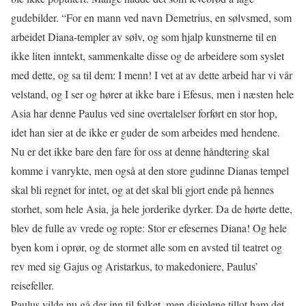
gudebilder. “For en mann ved navn Demetrius, en sølvsmed, som
arbeidet Diana-templer av sølv, og som hjalp kunstnerne til en
ikke liten inntekt, sammenkalte disse og de arbeidere som syslet
med dette, og sa til dem: I menn! I vet at av dette arbeid har vi vår
velstand, og I ser og hører at ikke bare i Efesus, men i næsten hele
Asia har denne Paulus ved sine overtalelser forført en stor hop,
idet han sier at de ikke er guder de som arbeides med hendene.
Nu er det ikke bare den fare for oss at denne håndtering skal
komme i vanrykte, men også at den store gudinne Dianas tempel
skal bli regnet for intet, og at det skal bli gjort ende på hennes
storhet, som hele Asia, ja hele jorderike dyrker. Da de hørte dette,
blev de fulle av vrede og ropte: Stor er efesernes Diana! Og hele
byen kom i oprør, og de stormet alle som en avsted til teatret og
rev med sig Gajus og Aristarkus, to makedoniere, Paulus’
reisefeller.
Paulus vilde nu gå der inn til folket, men disiplene tillot ham det