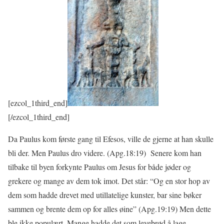
[ezcol_1third_end]
[/ezcol_1third_end]
Da Paulus kom første gang til Efesos, ville de gjerne at han skulle
bli der. Men Paulus dro videre. (Apg.18:19) Senere kom han
tilbake til byen forkynte Paulus om Jesus for både jøder og
grekere og mange av dem tok imot. Det står: “Og en stor hop av
dem som hadde drevet med utillatelige kunster, bar sine bøker
sammen og brente dem op for alles øine” (Apg.19:19) Men dette
ble ikke populært. Mange hadde det som levebrød å lage