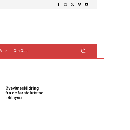
TV
Om Oss
Øyevitneskildring
fra de første kristne
i Bithynia