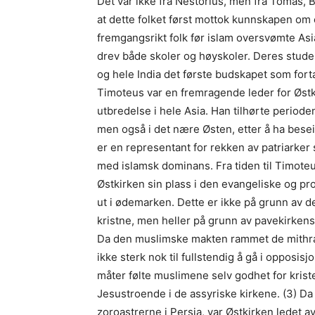
Det var ikke fra Nestorius, men fra Tomas,
at dette folket først mottok kunnskapen om e
fremgangsrikt folk før islam oversvømte Asi
drev både skoler og høyskoler. Deres studen
og hele India det første budskapet som fort
Timoteus var en fremragende leder for Østk
utbredelse i hele Asia. Han tilhørte periode
men også i det nære Østen, etter å ha bese
er en representant for rekken av patriarke
med islamsk dominans. Fra tiden til Timoteus
Østkirken sin plass i den evangeliske og pro
ut i ødemarken. Dette er ikke på grunn av d
kristne, men heller på grunn av pavekirkens
Da den muslimske makten rammet de mithrai
ikke sterk nok til fullstendig å gå i opposis
måter følte muslimene selv godhet for kris
Jesustroende i de assyriske kirkene. (3) D
zoroastrerne i Persia, var Østkirken ledet a