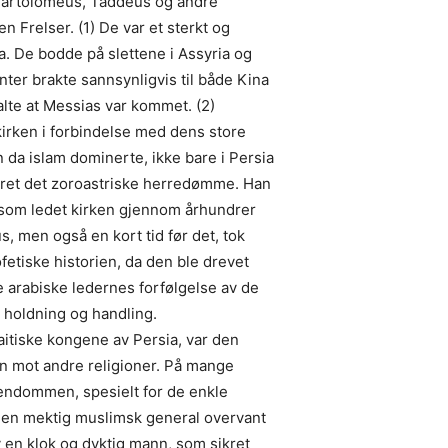
 Bartolomeus, Taddeus og andre
n Frelser. (1) De var et sterkt og
a. De bodde på slettene i Assyria og
ter brakte sannsynligvis til både Kina
alte at Messias var kommet. (2)
irken i forbindelse med dens store
n da islam dominerte, ikke bare i Persia
iret det zoroastriske herredømme. Han
r som ledet kirken gjennom århundrer
, men også en kort tid før det, tok
fetiske historien, da den ble drevet
e arabiske ledernes forfølgelse av de
 holdning og handling.
tiske kongene av Persia, var den
jon mot andre religioner. På mange
tendommen, spesielt for de enkle
a en mektig muslimsk general overvant
v en klok og dyktig mann, som sikret