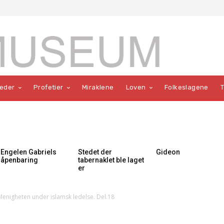
teder
Profetier
Miraklene
Loven
Folkeslagene
Engelen Gabriels
Stedet der
Gideon
åpenbaring
tabernaklet ble laget
er
Menigheten under islamsk ledelse. Del.18