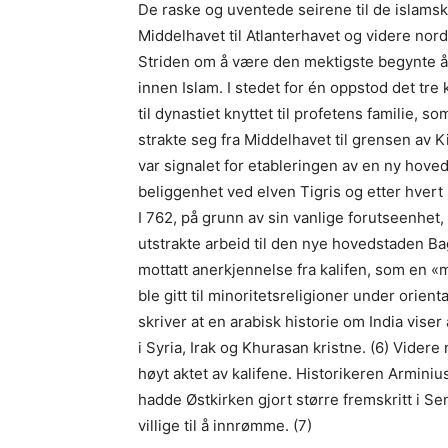
De raske og uventede seirene til de islamsk
Middelhavet til Atlanterhavet og videre nordø
Striden om å være den mektigste begynte å 
innen Islam. I stedet for én oppstod det tre 
til dynastiet knyttet til profetens familie,
strakte seg fra Middelhavet til grensen av K
var signalet for etableringen av en ny hoved
beliggenhet ved elven Tigris og etter hvert 
I 762, på grunn av sin vanlige forutseenhet, 
utstrakte arbeid til den nye hovedstaden B
mottatt anerkjennelse fra kalifen, som en «
ble gitt til minoritetsreligioner under ori
skriver at en arabisk historie om India viser
i Syria, Irak og Khurasan kristne. (6) Videre
høyt aktet av kalifene. Historikeren Arminiu
hadde Østkirken gjort større fremskritt i Se
villige til å innrømme. (7)