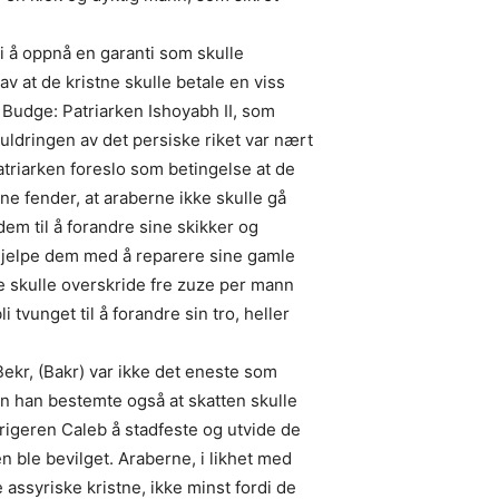
 i å oppnå en garanti som skulle
 av at de kristne skulle betale en viss
s Budge: Patriarken Ishoyabh II, som
uldringen av det persiske riket var nært
riarken foreslo som betingelse at de
ine fender, at araberne ikke skulle gå
 dem til å forandre sine skikker og
 hjelpe dem med å reparere sine gamle
kke skulle overskride fre zuze per mann
i tvunget til å forandre sin tro, heller
Bekr, (Bakr) var ikke det eneste som
en han bestemte også at skatten skulle
rigeren Caleb å stadfeste og utvide de
n ble bevilget. Araberne, i likhet med
 assyriske kristne, ikke minst fordi de