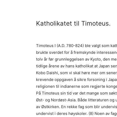
Katholikatet til Timoteus.
Timoteus I (A.D. 780-824) ble valgt som kath
brukte sverdet for å fremskynde interessen
tolv år før grunnleggelsen av Kyoto, den me
tidlige årene av hans katholikat at Japan se
Kobo Daishi, som vi skal høre mer om sener
krevende oppgaven å sikre forsoning i Ja
religionen til indianerne som regjerte kong
På Timoteus sin tid var det mange som søk
Øst- og Nordøst-Asia. Både litteraturen og 
av Østkirken. En rekke fag som blir undervist
undervist i deres høyskoler. (8) Noen av fag