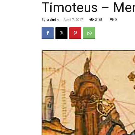
Timoteus – Meni
By
admin
-
April 7, 2017
2168
0