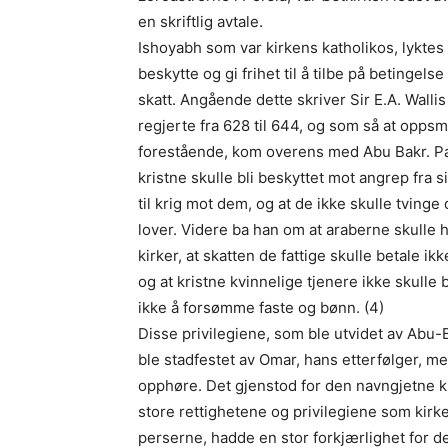
en skriftlig avtale.
Ishoyabh som var kirkens katholikos, lyktes
beskytte og gi frihet til å tilbe på betingelse
skatt. Angående dette skriver Sir E.A. Walli
regjerte fra 628 til 644, og som så at oppsm
forestående, kom overens med Abu Bakr. Pat
kristne skulle bli beskyttet mot angrep fra s
til krig mot dem, og at de ikke skulle tvinge
lover. Videre ba han om at araberne skulle
kirker, at skatten de fattige skulle betale i
og at kristne kvinnelige tjenere ikke skulle bl
ikke å forsømme faste og bønn. (4)
Disse privilegiene, som ble utvidet av Abu-
ble stadfestet av Omar, hans etterfølger, m
opphøre. Det gjenstod for den navngjetne k
store rettighetene og privilegiene som kirke
perserne, hadde en stor forkjærlighet for de