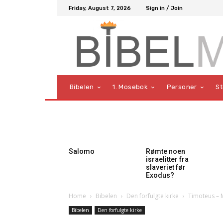
Friday, August 7, 2026
Sign in / Join
Bibelen
1. Mosebok
Personer
S
Salomo
Rømte noen
israelitter fra
slaveriet før
Exodus?
Home
Bibelen
Den forfulgte kirke
Timoteus – 
Bibelen
Den forfulgte kirke