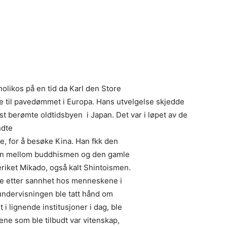
olikos på en tid da Karl den Store
e til pavedømmet i Europa. Hans utvelgelse skjedde
st berømte oldtidsbyen i Japan. Det var i løpet av de
ndte
e, for å besøke Kina. Han fkk den
pan mellom buddhismen og den gamle
eriket Mikado, også kalt Shintoismen.
te etter sannhet hos menneskene i
undervisningen ble tatt hånd om
 i lignende institusjoner i dag, ble
ene som ble tilbudt var vitenskap,