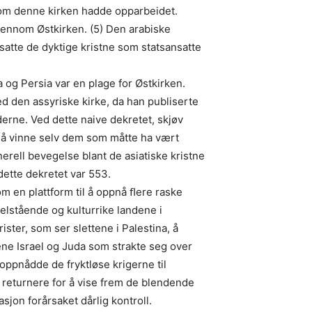
som denne kirken hadde opparbeidet.
jennom Østkirken. (5) Den arabiske
satte de dyktige kristne som statsansatte
ia og Persia var en plage for Østkirken.
d den assyriske kirke, da han publiserte
erne. Ved dette naive dekretet, skjøv
en å vinne selv dem som måtte ha vært
nerell bevegelse blant de asiatiske kristne
 dette dekretet var 553.
om en plattform til å oppnå ﬂere raske
elstående og kulturrike landene i
ister, som ser slettene i Palestina, å
ene Israel og Juda som strakte seg over
ppnådde de fryktløse krigerne til
returnere for å vise frem de blendende
asjon forårsaket dårlig kontroll.