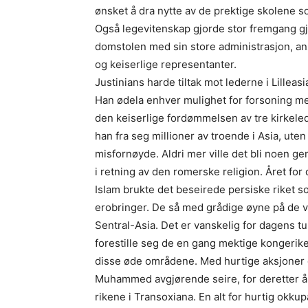
ønsket å dra nytte av de prektige skolene 
Også legevitenskap gjorde stor fremgang g
domstolen med sin store administrasjon, an
og keiserlige representanter.
Justinians harde tiltak mot lederne i Lilleas
Han ødela enhver mulighet for forsoning me
den keiserlige fordømmelsen av tre kirkeled
han fra seg millioner av troende i Asia, ut
misfornøyde. Aldri mer ville det bli noen ge
i retning av den romerske religion. Året for
Islam brukte det beseirede persiske riket s
erobringer. De så med grådige øyne på de v
Sentral-Asia. Det er vanskelig for dagens tur
forestille seg de en gang mektige kongerik
disse øde områdene. Med hurtige aksjoner o
Muhammed avgjørende seire, for deretter å 
rikene i Transoxiana. En alt for hurtig okkup