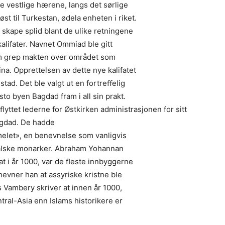
e vestlige hærene, langs det sørlige
st til Turkestan, ødela enheten i riket.
skape splid blant de ulike retningene
kalifater. Navnet Ommiad ble gitt
 som grep makten over området som
ina. Opprettelsen av dette nye kalifatet
stad. Det ble valgt ut en fortreﬀelig
sto byen Bagdad fram i all sin prakt.
ﬂyttet lederne for Østkirken administrasjonen for sitt
agdad. De hadde
melet», en benevnelse som vanligvis
entalske monarker. Abraham Yohannan
 at i år 1000, var de ﬂeste innbyggerne
 nevner han at assyriske kristne ble
s Vambery skriver at innen år 1000,
ntral-Asia enn Islams historikere er