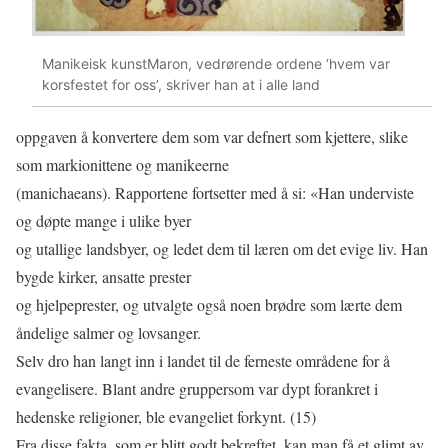
Manikeisk kunst
Maron, vedrørende ordene ‘hvem var
korsfestet for oss’, skriver han at i alle land
oppgaven å konvertere dem som var defnert som kjettere, slike
som markionittene og manikeerne
(manichaeans). Rapportene fortsetter med å si: «Han underviste
og døpte mange i ulike byer
og utallige landsbyer, og ledet dem til læren om det evige liv. Han
bygde kirker, ansatte prester
og hjelpeprester, og utvalgte også noen brødre som lærte dem
åndelige salmer og lovsanger.
Selv dro han langt inn i landet til de ferneste områdene for å
evangelisere. Blant andre gruppersom var dypt forankret i
hedenske religioner, ble evangeliet forkynt. (15)
Fra disse fakta, som er blitt godt bekreftet, kan man få et glimt av