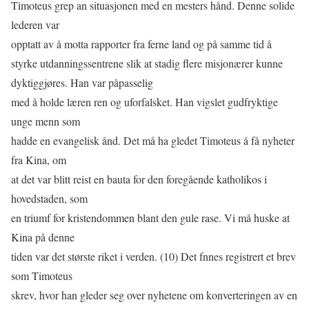
Timoteus grep an situasjonen med en mesters hånd. Denne solide
lederen var
opptatt av å motta rapporter fra ferne land og på samme tid å
styrke utdanningssentrene slik at stadig ﬂere misjonærer kunne
dyktiggjøres. Han var påpasselig
med å holde læren ren og uforfalsket. Han vigslet gudfryktige
unge menn som
hadde en evangelisk ånd. Det må ha gledet Timoteus å få nyheter
fra Kina, om
at det var blitt reist en bauta for den foregående katholikos i
hovedstaden, som
en triumf for kristendommen blant den gule rase. Vi må huske at
Kina på denne
tiden var det største riket i verden. (10) Det fnnes registrert et brev
som Timoteus
skrev, hvor han gleder seg over nyhetene om konverteringen av en