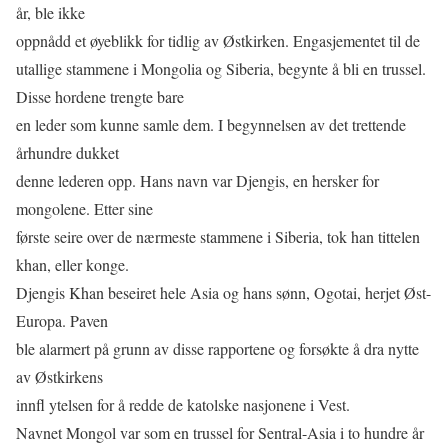
år, ble ikke
oppnådd et øyeblikk for tidlig av Østkirken. Engasjementet til de
utallige stammene i Mongolia og Siberia, begynte å bli en trussel.
Disse hordene trengte bare
en leder som kunne samle dem. I begynnelsen av det trettende
århundre dukket
denne lederen opp. Hans navn var Djengis, en hersker for
mongolene. Etter sine
første seire over de nærmeste stammene i Siberia, tok han tittelen
khan, eller konge.
Djengis Khan beseiret hele Asia og hans sønn, Ogotai, herjet Øst-
Europa. Paven
ble alarmert på grunn av disse rapportene og forsøkte å dra nytte
av Østkirkens
innﬂ ytelsen for å redde de katolske nasjonene i Vest.
Navnet Mongol var som en trussel for Sentral-Asia i to hundre år