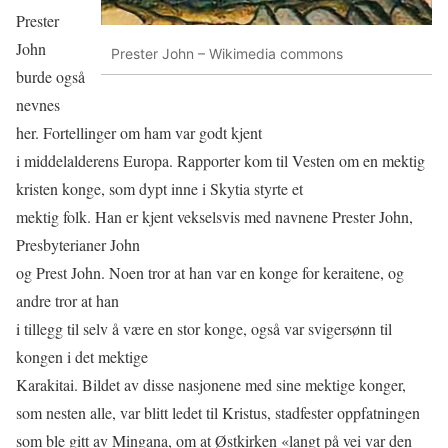
Prester
John
Prester John – Wikimedia commons
burde også
nevnes
her. Fortellinger om ham var godt kjent
i middelalderens Europa. Rapporter kom til Vesten om en mektig
kristen konge, som dypt inne i Skytia styrte et
mektig folk. Han er kjent vekselsvis med navnene Prester John,
Presbyterianer John
og Prest John. Noen tror at han var en konge for keraitene, og
andre tror at han
i tillegg til selv å være en stor konge, også var svigersønn til
kongen i det mektige
Karakitai. Bildet av disse nasjonene med sine mektige konger,
som nesten alle, var blitt ledet til Kristus, stadfester oppfatningen
som ble gitt av Mingana, om at Østkirken «langt på vei var den