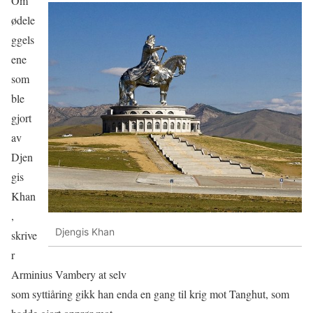
Om
ødele
ggels
ene
som
ble
gjort
av
Djen
gis
Khan
,
Djengis Khan
skrive
r
Arminius Vambery at selv
som syttiåring gikk han enda en gang til krig mot Tanghut, som