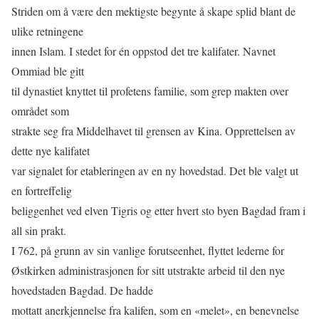
Striden om å være den mektigste begynte å skape splid blant de
ulike retningene
innen Islam. I stedet for én oppstod det tre kalifater. Navnet
Ommiad ble gitt
til dynastiet knyttet til profetens familie, som grep makten over
området som
strakte seg fra Middelhavet til grensen av Kina. Opprettelsen av
dette nye kalifatet
var signalet for etableringen av en ny hovedstad. Det ble valgt ut
en fortreﬀelig
beliggenhet ved elven Tigris og etter hvert sto byen Bagdad fram i
all sin prakt.
I 762, på grunn av sin vanlige forutseenhet, ﬂyttet lederne for
Østkirken administrasjonen for sitt utstrakte arbeid til den nye
hovedstaden Bagdad. De hadde
mottatt anerkjennelse fra kalifen, som en «melet», en benevnelse