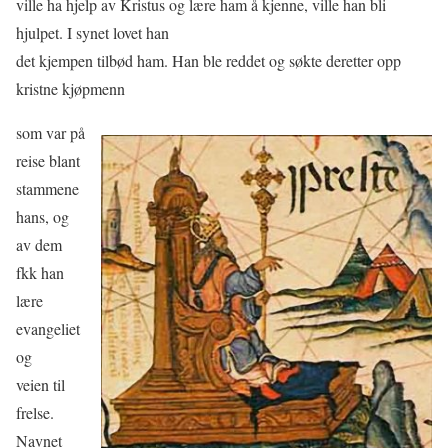
ville ha hjelp av Kristus og lære ham å kjenne, ville han bli
hjulpet. I synet lovet han
det kjempen tilbød ham. Han ble reddet og søkte deretter opp
kristne kjøpmenn
som var på
reise blant
stammene
hans, og
av dem
fkk han
lære
evangeliet
og
veien til
frelse.
Navnet