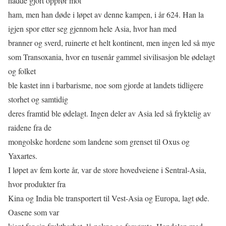
hadde gjort opprør mot
ham, men han døde i løpet av denne kampen, i år 624. Han la
igjen spor etter seg gjennom hele Asia, hvor han med
branner og sverd, ruinerte et helt kontinent, men ingen led så mye
som Transoxania, hvor en tusenår gammel sivilisasjon ble ødelagt
og folket
ble kastet inn i barbarisme, noe som gjorde at landets tidligere
storhet og samtidig
deres framtid ble ødelagt. Ingen deler av Asia led så fryktelig av
raidene fra de
mongolske hordene som landene som grenset til Oxus og
Yaxartes.
I løpet av fem korte år, var de store hovedveiene i Sentral-Asia,
hvor produkter fra
Kina og India ble transportert til Vest-Asia og Europa, lagt øde.
Oasene som var