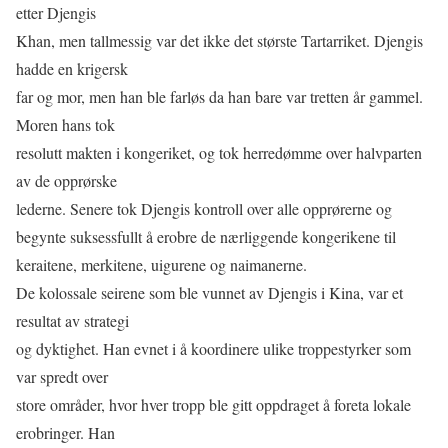
etter Djengis
Khan, men tallmessig var det ikke det største Tartarriket. Djengis
hadde en krigersk
far og mor, men han ble farløs da han bare var tretten år gammel.
Moren hans tok
resolutt makten i kongeriket, og tok herredømme over halvparten
av de opprørske
lederne. Senere tok Djengis kontroll over alle opprørerne og
begynte suksessfullt å erobre de nærliggende kongerikene til
keraitene, merkitene, uigurene og naimanerne.
De kolossale seirene som ble vunnet av Djengis i Kina, var et
resultat av strategi
og dyktighet. Han evnet i å koordinere ulike troppestyrker som
var spredt over
store områder, hvor hver tropp ble gitt oppdraget å foreta lokale
erobringer. Han