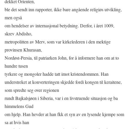
dekket Orienten,
ble det sendt inn rapporter, ikke bare angående religiøs utvikling,
men også
om hendelser av internasjonal betydning. Derfor, i året 1009,
skrev Abdisho,
metropolitten av Merv, som var kirkelederen i den mektige
provinsen Khurasan,
Nordøst-Persia, til patriarken John, for å informere han om at to
hundre tusen
tyrkere og mongoler hadde tatt imot kristendommen. Han
understreket at konverteringen skjedde fordi kongen til keraitene,
som spredte seg over regionen
rundt Bajkalsjøen i Siberia, var i en livstruende situasjon og ba
himmelens Gud
om hjelp. Han hevder at han fkk et syn av en lysende kjempe som
sa at hvis han