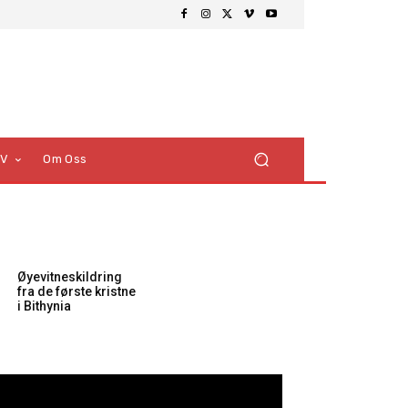
TV
Om Oss
Øyevitneskildring
fra de første kristne
i Bithynia