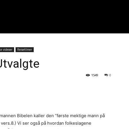
e videoer
Reisefilmer
Utvalgte
1549
0
m mannen Bibelen kaller den “første mektige mann på
 vers.8.) Vi ser også på hvordan folkeslagene