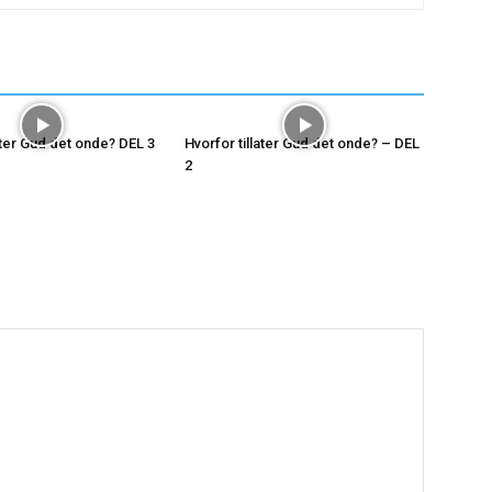
ater Gud det onde? DEL 3
Hvorfor tillater Gud det onde? – DEL
2