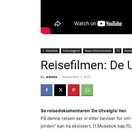
1. Mosebok
Folkeslagene
Noas etterkommere
TV
Norsk
Reisefilmen: De 
By
admin
-
November 7, 2013
Se reisedokumentaren ‘De Utvalgte’ her.
På denne reisen ser vi etter beviser for o
jorden” kan ha eksistert. (1.Mosebok kap.10,