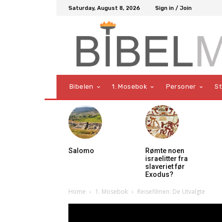
Saturday, August 8, 2026
Sign in / Join
Bibelen
1. Mosebok
Personer
S
Salomo
Rømte noen
israelitter fra
slaveriet før
Exodus?
Home
1. Mosebok
Reisefilmen: De Utvalgte