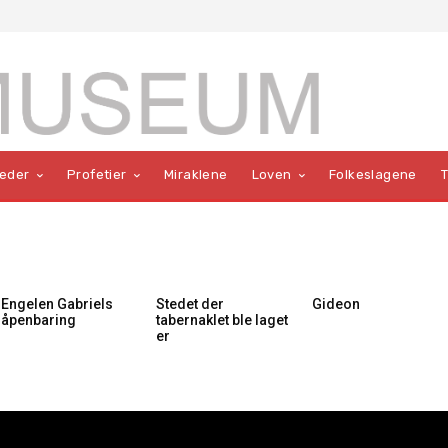
teder
Profetier
Miraklene
Loven
Folkeslagene
Engelen Gabriels
Stedet der
Gideon
åpenbaring
tabernaklet ble laget
er