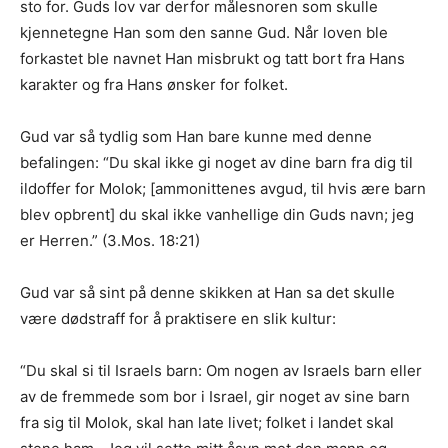
sto for. Guds lov var derfor målesnoren som skulle
kjennetegne Han som den sanne Gud. Når loven ble
forkastet ble navnet Han misbrukt og tatt bort fra Hans
karakter og fra Hans ønsker for folket.
Gud var så tydlig som Han bare kunne med denne
befalingen: “Du skal ikke gi noget av dine barn fra dig til
ildoffer for Molok; [ammonittenes avgud, til hvis ære barn
blev opbrent] du skal ikke vanhellige din Guds navn; jeg
er Herren.” (3.Mos. 18:21)
Gud var så sint på denne skikken at Han sa det skulle
være dødstraff for å praktisere en slik kultur:
“Du skal si til Israels barn: Om nogen av Israels barn eller
av de fremmede som bor i Israel, gir noget av sine barn
fra sig til Molok, skal han late livet; folket i landet skal