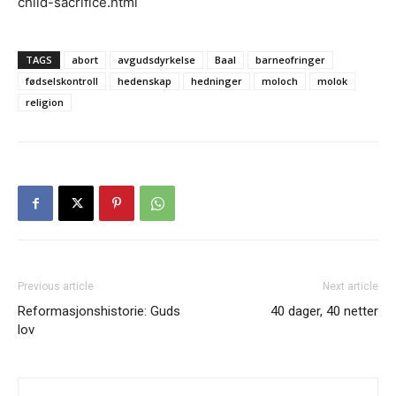
child-sacrifice.html
TAGS
abort
avgudsdyrkelse
Baal
barneofringer
fødselskontroll
hedenskap
hedninger
moloch
molok
religion
Previous article
Next article
Reformasjonshistorie: Guds
40 dager, 40 netter
lov