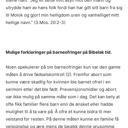
stene ham. Jeg vil sette mitt åsyn mot den mann og
utrydde ham av hans folk fordi han har gitt sitt barn fra sig
til Molok og gjort min helligdom uren og vanhelliget mitt
hellige navn.” (3.Mos. 20:2-3)
Mulige forklaringer på barneofringer på Bibelsk tid.
Noen spekulerer på om barneofringer kun var den gamle
måten å drive fødselskontroll (2). Fremfor abort som
kunne være skadlig for kvinnen ble barnet ofret i en
sermoni etter det ble født. Prevensjonsmidler og abort
var ikke mulig på samme måte som i dag. Det kan bety at
ofte fikk familier flere barn enn de ønsket eller hadde
mulighet til å ta vare på. Å ofre et kunne bidra til mer
velstand for resten. På denne måten kunne en familie få
velsignelse og ære mens de begikk denne grusomme