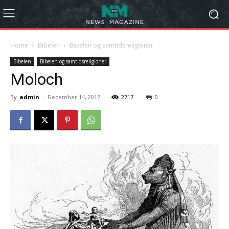
Home
Bibelen
Bibelen og samtidsreligioner
Bibelen
Bibelen og samtidsreligioner
Moloch
By
admin
-
December 14, 2017
2717
0