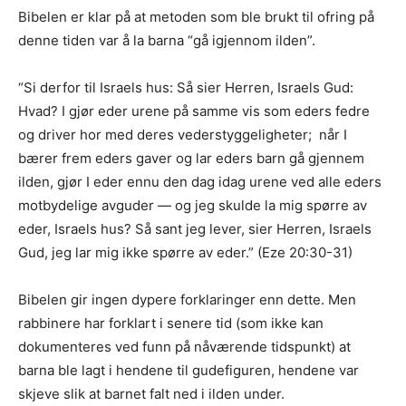
Bibelen er klar på at metoden som ble brukt til ofring på
denne tiden var å la barna “gå igjennom ilden”.
“Si derfor til Israels hus: Så sier Herren, Israels Gud:
Hvad? I gjør eder urene på samme vis som eders fedre
og driver hor med deres vederstyggeligheter; når I
bærer frem eders gaver og lar eders barn gå gjennem
ilden, gjør I eder ennu den dag idag urene ved alle eders
motbydelige avguder — og jeg skulde la mig spørre av
eder, Israels hus? Så sant jeg lever, sier Herren, Israels
Gud, jeg lar mig ikke spørre av eder.” (Eze 20:30-31)
Bibelen gir ingen dypere forklaringer enn dette. Men
rabbinere har forklart i senere tid (som ikke kan
dokumenteres ved funn på nåværende tidspunkt) at
barna ble lagt i hendene til gudefiguren, hendene var
skjeve slik at barnet falt ned i ilden under.