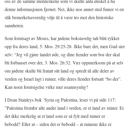
oss av de samme menneskene som vi skulle anta ønsket å ha
denne informasjonen fjernet. Nei, ikke noe annet sted finner vi en
slik bemerkelsesverdig vilje til å være tro mot den historiske
sannheten.
Som forutsagt av Moses, har jødene bokstavelig talt blitt rykket
opp fra deres land, 5. Mos. 29:25-28. Ikke bare det, men Gud sier
selv: “Jeg vil gjøre landet øde, og dine fiender som bor der skal
bli forbauset over det, 3. Mos. 26:32. Vær oppmerksom på at selv
om jødene skulle bli fratatt sitt land og spredt til alle deler av
verden og Israel lagt i ruiner, ville deres fiender fortsatt “bo der”.
Kan noen forutsigelse virke mer usannsynlig?
I Dean Stanleys bok ‘Syria og Palestina, leser vi på side 117:
”Palestina fremfor alle andre land i verden, er et land av ruiner. Er
det ikke merkelig at et land som er så fylt med ruiner er
bebodd? Eller at – siden det er bebodd – at ruinene ikke er