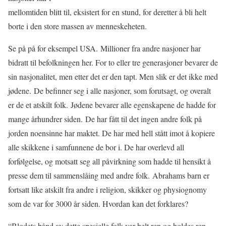
mellomtiden blitt til, eksistert for en stund, for deretter å bli helt
borte i den store massen av menneskeheten.
Se på på for eksempel USA. Millioner fra andre nasjoner har
bidratt til befolkningen her. For to eller tre generasjoner bevarer de
sin nasjonalitet, men etter det er den tapt. Men slik er det ikke med
jødene. De befinner seg i alle nasjoner, som forutsagt, og overalt
er de et atskilt folk. Jødene bevarer alle egenskapene de hadde for
mange århundrer siden. De har fått til det ingen andre folk på
jorden noensinne har maktet. De har med hell stått imot å kopiere
alle skikkene i samfunnene de bor i. De har overlevd all
forfølgelse, og motsatt seg all påvirkning som hadde til hensikt å
presse dem til sammenslåing med andre folk. Abrahams barn er
fortsatt like atskilt fra andre i religion, skikker og physiognomy
som de var for 3000 år siden. Hvordan kan det forklares?
“Blodets bånd av dette spesielle folk var helt ren og holdes ren