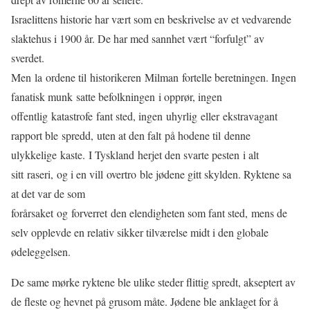
Israelittens historie har vært som en beskrivelse av et vedvarende
slaktehus i 1900 år. De har med sannhet vært “forfulgt” av
sverdet.
Men la ordene til historikeren Milman fortelle beretningen. Ingen
fanatisk munk satte befolkningen i opprør, ingen
offentlig katastrofe fant sted, ingen uhyrlig eller ekstravagant
rapport ble spredd, uten at den falt på hodene til denne
ulykkelige kaste. I Tyskland herjet den svarte pesten i alt
sitt raseri, og i en vill overtro ble jødene gitt skylden. Ryktene sa
at det var de som
forårsaket og forverret den elendigheten som fant sted, mens de
selv opplevde en relativ sikker tilværelse midt i den globale
ødeleggelsen.
De same mørke ryktene ble ulike steder flittig spredt, akseptert av
de fleste og hevnet på grusom måte. Jødene ble anklaget for å