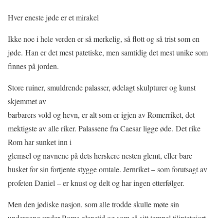
Hver eneste jøde er et mirakel
Ikke noe i hele verden er så merkelig, så flott og så trist som en
jøde. Han er det mest patetiske, men samtidig det mest unike som
finnes på jorden.
Store ruiner, smuldrende palasser, ødelagt skulpturer og kunst
skjemmet av
barbarers vold og hevn, er alt som er igjen av Romerriket, det
mektigste av alle riker. Palassene fra Caesar ligge øde. Det rike
Rom har sunket inn i
glemsel og navnene på dets herskere nesten glemt, eller bare
husket for sin fortjente stygge omtale. Jernriket – som forutsagt av
profeten Daniel – er knust og delt og har ingen etterfølger.
Men den jødiske nasjon, som alle trodde skulle møte sin
undergang under Roms glanstid og som så sitt tempel tilintetgjort