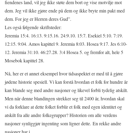
fiendenes land, vil jeg ikke støte dem bort og vise motvilje mot
dem. Jeg vil ikke gjøre ende på dem og ikke bryte min pakt med
dem. For jeg er Herren deres Gud”.
Les også følgende skriftsteder:
Jeremia 15:4. 16:13. 9:15.16. 24:9.10. 15:7. Esekiel 5:10. 7:19.
12:15. 9:04. Amos kapittel 9. Jeremia 8:03. Hosea 9:17. Jes 6:10-
12. Jeremia 31:10. 46:27.28. 3:4 Hosea 5. og fremfor alt, hele 5
Mosebok kapittel 28.
Nå, her er et annet eksempel hvor tidsaspektet er med til å gjøre
jødene historie spesiell. Vi kan forstå hvordan et folk for hundre år
kan blande seg med andre nasjoner og likevel forbli tydelig atskilt.
Men når denne blandingen strekker seg til 2400 år, hvordan skal
vi da forklare at dette folket forblir et folk med egen identitet og
atskilt fra alle andre folkegrupper? Historien om alle verdens
nasjoner synliggjør ingenting som ligner dette. En rekke andre
nasjoner har i