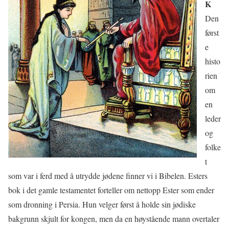
K
Den
først
e
histo
rien
om
en
leder
og
folke
t
som var i ferd med å utrydde jødene finner vi i Bibelen. Esters
bok i det gamle testamentet forteller om nettopp Ester som ender
som dronning i Persia. Hun velger først å holde sin jødiske
bakgrunn skjult for kongen, men da en høystående mann overtaler