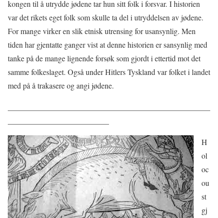
kongen til å utrydde jødene tar hun sitt folk i forsvar. I historien
var det rikets eget folk som skulle ta del i utryddelsen av jødene.
For mange virker en slik etnisk utrensing for usansynlig. Men
tiden har gjentatte ganger vist at denne historien er sansynlig med
tanke på de mange lignende forsøk som gjordt i ettertid mot det
samme folkeslaget. Også under Hitlers Tyskland var folket i landet
med på å trakasere og angi jødene.
____________________________________________________
__________________________
H
ol
oc
ou
st
gj