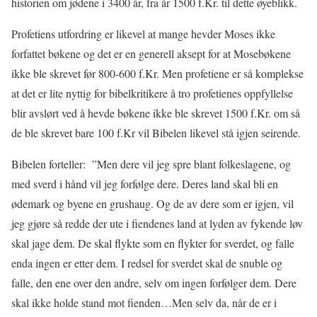
historien om jødene i 3400 år, fra år 1500 f.Kr. til dette øyeblikk.
Profetiens utfordring er likevel at mange hevder Moses ikke
forfattet bøkene og det er en generell aksept for at Mosebøkene
ikke ble skrevet før 800-600 f.Kr. Men profetiene er så komplekse
at det er lite nyttig for bibelkritikere å tro profetienes oppfyllelse
blir avslørt ved å hevde bøkene ikke ble skrevet 1500 f.Kr. om så
de ble skrevet bare 100 f.Kr vil Bibelen likevel stå igjen seirende.
Bibelen forteller: ”Men dere vil jeg spre blant folkeslagene, og
med sverd i hånd vil jeg forfølge dere. Deres land skal bli en
ødemark og byene en grushaug. Og de av dere som er igjen, vil
jeg gjøre så redde der ute i fiendenes land at lyden av fykende løv
skal jage dem. De skal flykte som en flykter for sverdet, og falle
enda ingen er etter dem. I redsel for sverdet skal de snuble og
falle, den ene over den andre, selv om ingen forfølger dem. Dere
skal ikke holde stand mot fienden…Men selv da, når de er i