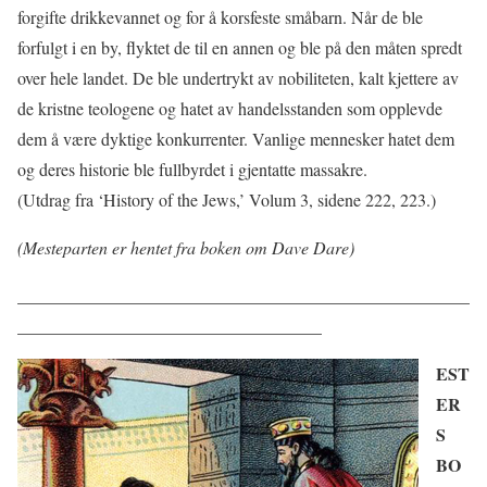
forgifte drikkevannet og for å korsfeste småbarn. Når de ble
forfulgt i en by, flyktet de til en annen og ble på den måten spredt
over hele landet. De ble undertrykt av nobiliteten, kalt kjettere av
de kristne teologene og hatet av handelsstanden som opplevde
dem å være dyktige konkurrenter. Vanlige mennesker hatet dem
og deres historie ble fullbyrdet i gjentatte massakre.
(Utdrag fra ‘History of the Jews,’ Volum 3, sidene 222, 223.)
(Mesteparten er hentet fra boken om Dave Dare)
____________________________________________________
___________________________________
EST
ER
S
BO