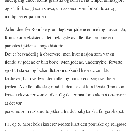
og sitt folk solgt som slaver, er nasjonen som fortsatt lever og
multipliserer på jorden.
Århundrer før Rom ble grunnlagt var jødene en mektig nasjon. Ja,
Roms korte eksistens, det mektigste av alle riker, er bare en
parentes i jødenes lange historie.
Det er besynderlig å observere, men hver nasjon som var en
fiende av jødene er blitt borte. Men jødene, undertrykte, forviste,
gjort til slaver, og behandlet som utskudd hvor de enn ble
fordrevet, har overlevd dem alle, og har spredd seg over hele
jorden. Av alle folkeslag rundt Judea, er det kun Persia (Iran) som
fortsatt eksisterer som et rike. Og det er mat for tanken å observere
at det var
perserne som restaurerte jødene fra det babylonske fangenskapet.
I 3. og 5. Mosebok skisserer Moses klart den politiske og religiøse