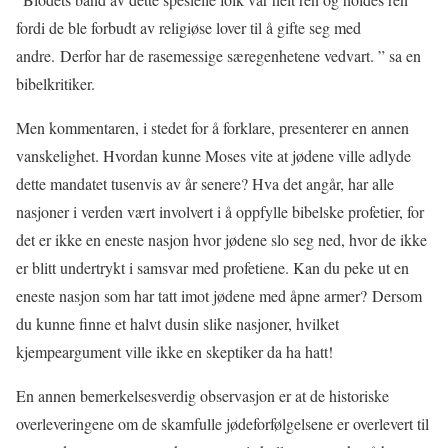
fordi de ble forbudt av religiøse lover til å gifte seg med
andre. Derfor har de rasemessige særegenhetene vedvart. ” sa en
bibelkritiker.
Men kommentaren, i stedet for å forklare, presenterer en annen
vanskelighet. Hvordan kunne Moses vite at jødene ville adlyde
dette mandatet tusenvis av år senere? Hva det angår, har alle
nasjoner i verden vært involvert i å oppfylle bibelske profetier, for
det er ikke en eneste nasjon hvor jødene slo seg ned, hvor de ikke
er blitt undertrykt i samsvar med profetiene. Kan du peke ut en
eneste nasjon som har tatt imot jødene med åpne armer? Dersom
du kunne finne et halvt dusin slike nasjoner, hvilket
kjempeargument ville ikke en skeptiker da ha hatt!
En annen bemerkelsesverdig observasjon er at de historiske
overleveringene om de skamfulle jødeforfølgelsene er overlevert til