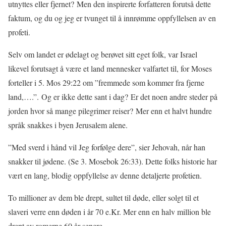
utnyttes eller fjernet? Men den inspirerte forfatteren forutså dette
faktum, og du og jeg er tvunget til å innrømme oppfyllelsen av en
profeti.
Selv om landet er ødelagt og berøvet sitt eget folk, var Israel
likevel forutsagt å være et land mennesker valfartet til, for Moses
forteller i 5. Mos 29:22 om ”fremmede som kommer fra fjerne
land,….”. Og er ikke dette sant i dag? Er det noen andre steder på
jorden hvor så mange pilegrimer reiser? Mer enn et halvt hundre
språk snakkes i byen Jerusalem alene.
”Med sverd i hånd vil Jeg forfølge dere”, sier Jehovah, når han
snakker til jødene. (Se 3. Mosebok 26:33). Dette folks historie har
vært en lang, blodig oppfyllelse av denne detaljerte profetien.
To millioner av dem ble drept, sultet til døde, eller solgt til et
slaveri verre enn døden i år 70 e.Kr. Mer enn en halv million ble
drept av romerne 60 år senere.