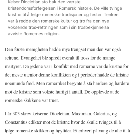
Keiser Diocletian sto bak den værste
kristendomsforfølgelsen i Romersk historie. De ville tvinge
kristne til å følge romerske tradisjoner og fester. Tenken
var å redde den romerske kultur og tro fra den nye
voksende tros-rettningen som i sin trosbekjennelse
avviste Romernes religion.
Den første menigheten hadde mye trengsel men den var også
seirene. Evangeliet ble spredt overalt til tross for de mange
martyrer. Da jødene var i konflikt med romerne var de kristne for
det meste utenfor denne konflikten og i perioder hadde de kristne
noenlunde fred. Men romerriket begynte å slå hardere og hardere
mot de kristne som vokste hurtigt i antall. De opplevde at de
romerske skikkene var truet.
I år 303 skrev keiserne Diocletian, Maximian, Galerius, og
Constantius edikter mot de kristne hvor de skulle tvinges til å
følge romerske skikker og høytider. Etterhvert påtvang de alle til å