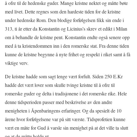
å ofre til de hedenske guder. Mange kristne nektet og måtte bøte
med livet. Dette regnes som den hardeste tiden for de kristne
under hedenske Rom. Den blodige forfølgelsen fikk sin ende i
313, ti år etter da Konstantin og Licinius’s skrev et edikt i Milan
om å behandle de kristne pent. Konstantin endte også senere opp
med å ta kristendommen inn i den romerske stat. Fra denne tiden
kunne de kristne begynne å nyte frihet og respekt i riket samt å få
viktige verv.
De kristne hadde som sagt lenge vært forfult. Siden 250 E.Kr
hadde det vært lover som skulle tvinge kristne til å ofre til
romerske guder og delta i tradisjonene i det romerske rike. Hele
denne tidsperioden passer med beskrivelse av den andre
menigheten i Åpenbaringens erfaringer. Og da spesielt de 10
årene hvor forfølgelsene var på sitt værste. Tidsprofetien kunne
vært en måte for Gud å varsle sin menighet på at det ville ta slutt
og at de måtte holde ut.