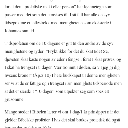
for at den “profetiske makt eller person” har kjennetegn som
passer med det som det henvises til. I så fall har alle de syv
tidsepokene et fellestrekk med menighetene som eksisterte i
Johannes samtid.
Tidsprofetien om de 10 dagene er gitt til den andre av de syv
menighetene og lyder: “Frykt ikke for det du skal lide! Se,
djevelen skal kaste nogen av eder i fengsel, forat I skal prøves, og
I skal ha trengsel i ti dager. Vær tro inntil døden, så vil jeg gi dig
livsens krone!” (Åp.2,10) I hele budskapet til denne menigheten
ser vi at de er fattige og i trengsel i sin menighets tidsperiode men
at det er særskilt “10 dager” som utpekter seg som spesielt
grusomme.
Mange steder i Bibelen lærer vi om 1 dag/1 år prinsippet når det
gjelder Bibelske profetier. Hvis det skal brukes profetisk tid også
her, er det snakk om 10 år.