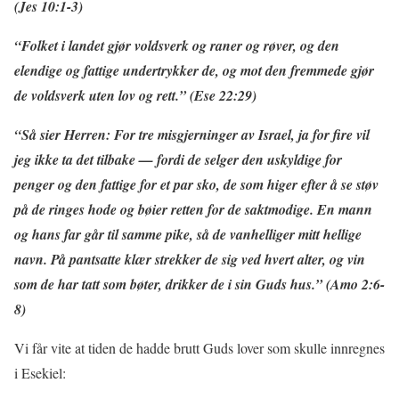
(Jes 10:1-3)
“Folket i landet gjør voldsverk og raner og røver, og den
elendige og fattige undertrykker de, og mot den fremmede gjør
de voldsverk uten lov og rett.” (Ese 22:29)
“Så sier Herren: For tre misgjerninger av Israel, ja for fire vil
jeg ikke ta det tilbake — fordi de selger den uskyldige for
penger og den fattige for et par sko, de som higer efter å se støv
på de ringes hode og bøier retten for de saktmodige. En mann
og hans far går til samme pike, så de vanhelliger mitt hellige
navn. På pantsatte klær strekker de sig ved hvert alter, og vin
som de har tatt som bøter, drikker de i sin Guds hus.” (Amo 2:6-
8)
Vi får vite at tiden de hadde brutt Guds lover som skulle innregnes
i Esekiel: