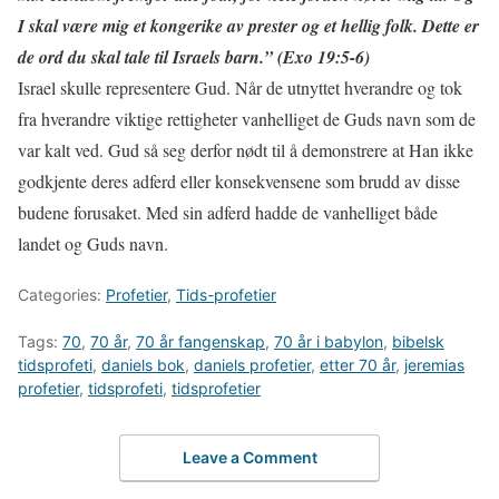
I skal være mig et kongerike av prester og et hellig folk. Dette er
de ord du skal tale til Israels barn.” (Exo 19:5-6)
Israel skulle representere Gud. Når de utnyttet hverandre og tok
fra hverandre viktige rettigheter vanhelliget de Guds navn som de
var kalt ved. Gud så seg derfor nødt til å demonstrere at Han ikke
godkjente deres adferd eller konsekvensene som brudd av disse
budene forusaket. Med sin adferd hadde de vanhelliget både
landet og Guds navn.
Categories:
Profetier
,
Tids-profetier
Tags:
70
,
70 år
,
70 år fangenskap
,
70 år i babylon
,
bibelsk
tidsprofeti
,
daniels bok
,
daniels profetier
,
etter 70 år
,
jeremias
profetier
,
tidsprofeti
,
tidsprofetier
Leave a Comment