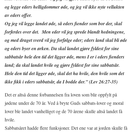
og legge eders helligdommer øde, og jeg vil ikke nyte vellukten
av eders offer.
Og jeg vil legge landet øde, så eders fiender som bor der, skal
forferdes over det. Men eder vil jeg sprede blandt hedningene,
og med draget sverd vil jeg forfølge eder; eders land skal bli øde
og eders byer en ørken. Da skal landet gjøre fyldest for sine
sabbatsår hele den tid det ligger øde, mens I er i eders fienders
land; da skal landet hvile og gjøre fyldest for sine sabbatsår.
Hele den tid det ligger øde, skal det ha hvile, den hvile som det
ikke fikk i eders sabbatsår, da I bodde der.” (Lev 26:27-35)
Det er altså denne forbannelsen fra loven som blir oppfylt på
jødene under de 70 år. Ved å bryte Guds sabbats-lover og moral
lover ble landet vanhelliget og de 70 årene skulle altså landet få
hvile.
Sabbatsåret hadde flere funksjoner. Det ene var at jorden skulle få