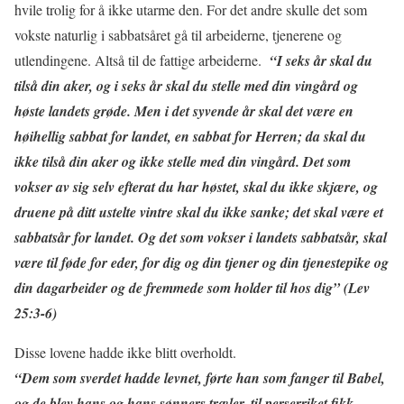
hvile trolig for å ikke utarme den. For det andre skulle det som
vokste naturlig i sabbatsåret gå til arbeiderne, tjenerene og
utlendingene. Altså til de fattige arbeiderne.
“I seks år skal du
tilså din aker, og i seks år skal du stelle med din vingård og
høste landets grøde. Men i det syvende år skal det være en
høihellig sabbat for landet, en sabbat for Herren; da skal du
ikke tilså din aker og ikke stelle med din vingård. Det som
vokser av sig selv efterat du har høstet, skal du ikke skjære, og
druene på ditt ustelte vintre skal du ikke sanke; det skal være et
sabbatsår for landet. Og det som vokser i landets sabbatsår, skal
være til føde for eder, for dig og din tjener og din tjenestepike og
din dagarbeider og de fremmede som holder til hos dig” (Lev
25:3-6)
Disse lovene hadde ikke blitt overholdt.
“Dem som sverdet hadde levnet, førte han som fanger til Babel,
og de blev hans og hans sønners træler, til perserriket fikk