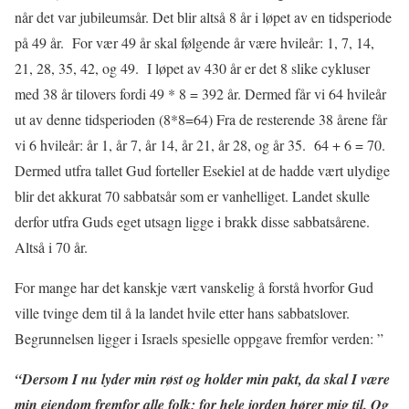
når det var jubileumsår. Det blir altså 8 år i løpet av en tidsperiode
på 49 år. For vær 49 år skal følgende år være hvileår: 1, 7, 14,
21, 28, 35, 42, og 49. I løpet av 430 år er det 8 slike cykluser
med 38 år tilovers fordi 49 * 8 = 392 år. Dermed får vi 64 hvileår
ut av denne tidsperioden (8*8=64) Fra de resterende 38 årene får
vi 6 hvileår: år 1, år 7, år 14, år 21, år 28, og år 35. 64 + 6 = 70.
Dermed utfra tallet Gud forteller Esekiel at de hadde vært ulydige
blir det akkurat 70 sabbatsår som er vanhelliget. Landet skulle
derfor utfra Guds eget utsagn ligge i brakk disse sabbatsårene.
Altså i 70 år.
For mange har det kanskje vært vanskelig å forstå hvorfor Gud
ville tvinge dem til å la landet hvile etter hans sabbatslover.
Begrunnelsen ligger i Israels spesielle oppgave fremfor verden: ”
“Dersom I nu lyder min røst og holder min pakt, da skal I være
min eiendom fremfor alle folk; for hele jorden hører mig til. Og