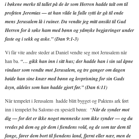
i bøkene merke til tallet på de år som Herren hadde talt om til
profeten Jeremias — at han vilde la fulle sytti år gå til ende
mens Jerusalem lå i ruiner. Da vendte jeg mitt ansikt til Gud
Herren for å søke ham med bønn og ydmyke begjæringer under
faste og i sekk og aske.” (Dan 9:1-3)
Vi får vite andre steder at Daniel vendte seg mot Jerusalem når
han ba.
“… gikk han inn i sitt hus; der hadde han i sin sal åpne
vinduer som vendte mot Jerusalem, og tre ganger om dagen
bøide han sine knær med bønn og lovprisning for sin Guds
åsyn, aldeles som han hadde gjort før.” (Dan 6:11)
Når tempelet i Jerusalem hadde blitt bygget og Paktens ark ført
inn i tempelet ba Salomo en spesiell bønn: “
Når de synder mot
dig — for det er ikke noget menneske som ikke synder — og du
vredes på dem og gir dem i fiendens vold, og de som tar dem til
fange, fører dem bort til fiendens land, fjernt eller nær, men de