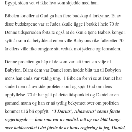
Egypt, siden vet vi ikke hva som skjedde med han.
Bibelen forteller at Gud ga han flere budskap å forkynne. Et av
disse budskapene var at Judea skulle ligge i brakk i hele 70 år.
Denne tidsperioden fortalte også at de skulle tjene Babels konge i
sytti år som da betydde at enten ville Babylons rike falle etter 70
år ellers ville rike omgjøre sitt vedtak mot jødene og Jerusalem.
Denne profetien ga håp til de som var tatt imot sin vilje til
Babylon. Blant dem var Daniel som hadde blitt tatt til Babylon
mens han enda var veldig ung. I Bibelen for vi se at Daniel har
studert den nå avdøde profetens ord og spør Gud om dens
oppfyllelse. 70 år har gått på dette tidspunktet og Daniel er en
gammel mann og han er nå tydlig bekymret over om profetien
kommer til å bli oppfylt.
“I Darius’, Ahasverus’ sønns første
regjeringsår — han som var av medisk ætt og var blitt konge
over kaldeerriket i det første år av hans regjering la jeg, Daniel,