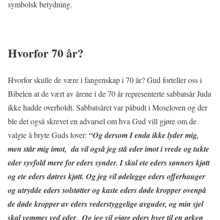
symbolsk betydning.
Hvorfor 70 år?
Hvorfor skulle de være i fangenskap i 70 år? Gud forteller oss i
Bibelen at de vært av årene i de 70 år representerte sabbatsår Juda
ikke hadde overholdt. Sabbatsåret var påbudt i Moseloven og der
ble det også skrevet en advarsel om hva Gud vill gjøre om de
valgte å bryte Guds lover:
“Og dersom I enda ikke lyder mig,
men står mig imot, da vil også jeg stå eder imot i vrede og tukte
eder syvfold mere for eders synder. I skal ete eders sønners kjøtt
og ete eders døtres kjøtt. Og jeg vil ødelegge eders offerhauger
og utrydde eders solstøtter og kaste eders døde kropper ovenpå
de døde kropper av eders vederstyggelige avguder, og min sjel
skal vemmes ved eder. Og jeg vil gjøre eders byer til en ørken