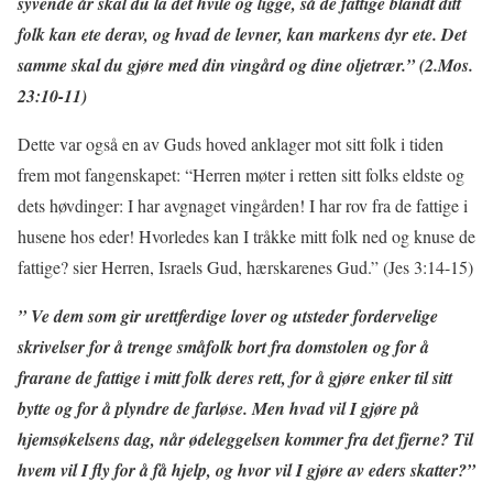
syvende år skal du la det hvile og ligge, så de fattige blandt ditt
folk kan ete derav, og hvad de levner, kan markens dyr ete. Det
samme skal du gjøre med din vingård og dine oljetrær.” (2.Mos.
23:10-11)
Dette var også en av Guds hoved anklager mot sitt folk i tiden
frem mot fangenskapet: “Herren møter i retten sitt folks eldste og
dets høvdinger: I har avgnaget vingården! I har rov fra de fattige i
husene hos eder! Hvorledes kan I tråkke mitt folk ned og knuse de
fattige? sier Herren, Israels Gud, hærskarenes Gud.” (Jes 3:14-15)
” Ve dem som gir urettferdige lover og utsteder fordervelige
skrivelser for å trenge småfolk bort fra domstolen og for å
frarane de fattige i mitt folk deres rett, for å gjøre enker til sitt
bytte og for å plyndre de farløse. Men hvad vil I gjøre på
hjemsøkelsens dag, når ødeleggelsen kommer fra det fjerne? Til
hvem vil I fly for å få hjelp, og hvor vil I gjøre av eders skatter?”