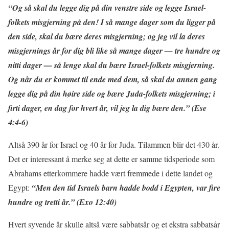
“Og så skal du legge dig på din venstre side og legge Israel-
folkets misgjerning på den! I så mange dager som du ligger på
den side, skal du bære deres misgjerning; og jeg vil la deres
misgjernings år for dig bli like så mange dager — tre hundre og
nitti dager — så lenge skal du bære Israel-folkets misgjerning.
Og når du er kommet til ende med dem, så skal du annen gang
legge dig på din høire side og bære Juda-folkets misgjerning; i
firti dager, en dag for hvert år, vil jeg la dig bære den.” (Ese
4:4-6)
Altså 390 år for Israel og 40 år for Juda. Tilammen blir det 430 år.
Det er interessant å merke seg at dette er samme tidsperiode som
Abrahams etterkommere hadde vært fremmede i dette landet og
Egypt:
“Men den tid Israels barn hadde bodd i Egypten, var fire
hundre og tretti år.” (Exo 12:40)
Hvert syvende år skulle altså være sabbatsår og et ekstra sabbatsår