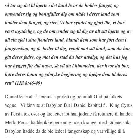
så tar sig det til hjerte i det land hvor de holdes fanget, og
omvender sig og bønnfaller dig om nåde i deres land som
holder dem fanget, og sier: Vi har syndet og gjort ille, vi har
vært ugudelige, og de omvender sig til dig av alt sitt hjerte og av
all sin sjel i sine fienders land, blandt dem som har ført dem i
fangenskap, og de beder til dig, vendt mot sitt land, som du har
gitt deres fedre, og mot den stad du har utvalgt, og det hus jeg
har bygget for ditt navn, så vil du i himmelen, der hvor du bor,
høre deres bønn og ydmyke begjæring og hjelpe dem til deres
rett” (1Ki 8:46-49)
Daniel leste altså Jeremias profeti og bønnfalt Gud på folkets
vegne. Vi får vite at Babylon falt i Daniel kapittel 5. King Cyrus
av Persia tok over og året etter lot han jødene få retunere til landet.
Medo-Persia hadde ikke personlig noen krangel med jødene slik
Babylon hadde da de ble ledet i fangenskap og var villige til å