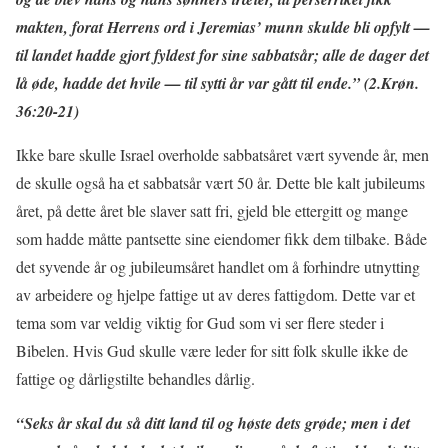
makten, forat Herrens ord i Jeremias’ munn skulde bli opfylt —
til landet hadde gjort fyldest for sine sabbatsår; alle de dager det
lå øde, hadde det hvile — til sytti år var gått til ende.” (2.Krøn.
36:20-21)
Ikke bare skulle Israel overholde sabbatsåret vært syvende år, men
de skulle også ha et sabbatsår vært 50 år. Dette ble kalt jubileums
året, på dette året ble slaver satt fri, gjeld ble ettergitt og mange
som hadde måtte pantsette sine eiendomer fikk dem tilbake. Både
det syvende år og jubileumsåret handlet om å forhindre utnytting
av arbeidere og hjelpe fattige ut av deres fattigdom. Dette var et
tema som var veldig viktig for Gud som vi ser flere steder i
Bibelen. Hvis Gud skulle være leder for sitt folk skulle ikke de
fattige og dårligstilte behandles dårlig.
“Seks år skal du så ditt land til og høste dets grøde; men i det