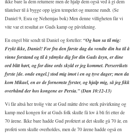
ikke bare la dem returnere men de hjalp dem også ved å gi dem
tilatelser til å bygge opp igjen tempelet og murene rundt. (Se
Daniel 9, Esra og Nehemjas bok) Men denne villigheten får vi
vite var et resultat av Guds kamp og påvirkning.
En engel blir sendt til Daniel og forteller:
“Og han sa til mig:
Frykt ikke, Daniel! For fra den første dag du vendte din hu til å
vinne forstand og til å ydmyke dig for din Guds åsyn, er dine
ord blitt hørt, og for dine ords skyld er jeg kommet. Perserrikets
fyrste [de. onde engel.] stod mig imot i en og tyve dager; men da
kom Mikael, en av de fornemste fyrster, og hjalp mig, så jeg fikk
overhånd der hos kongene av Persia.” (Dan 10:12-13)
Vi får altså her trolig vite at Gud måtte drive sterk påvirkning og
kamp med kongen for at Guds folk skulle få lov å bli fri etter de
70 årene. Ikke bare hadde Gud profetert at det skulle gå 70 år, en
profeti som skulle overholdes, men de 70 årene hadde også en