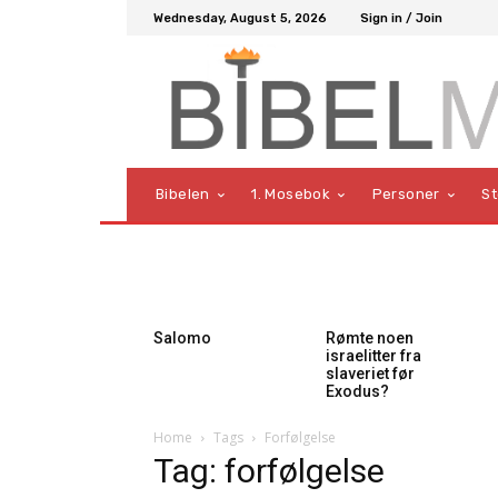
Wednesday, August 5, 2026
Sign in / Join
Bibelen
1. Mosebok
Personer
S
Salomo
Rømte noen
israelitter fra
slaveriet før
Exodus?
Home
Tags
Forfølgelse
Tag: forfølgelse