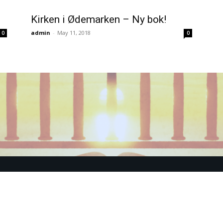
Kirken i Ødemarken – Ny bok!
admin
-
May 11, 2018
0
0