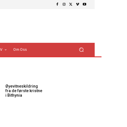
TV
Om Oss
Øyevitneskildring
fra de første kristne
i Bithynia