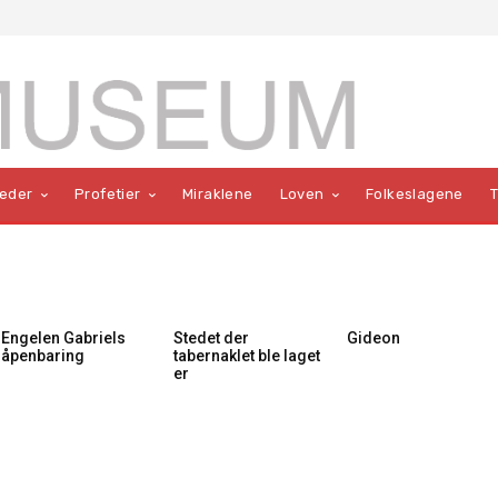
teder
Profetier
Miraklene
Loven
Folkeslagene
Engelen Gabriels
Stedet der
Gideon
åpenbaring
tabernaklet ble laget
er