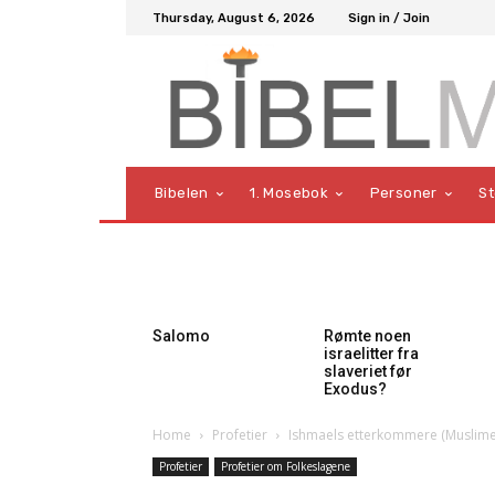
Thursday, August 6, 2026
Sign in / Join
Bibelen
1. Mosebok
Personer
S
Salomo
Rømte noen
israelitter fra
slaveriet før
Exodus?
Home
Profetier
Ishmaels etterkommere (Muslime
Profetier
Profetier om Folkeslagene