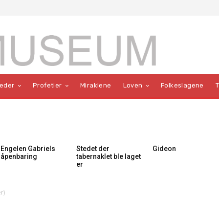
teder
Profetier
Miraklene
Loven
Folkeslagene
Engelen Gabriels
Stedet der
Gideon
åpenbaring
tabernaklet ble laget
er
r)