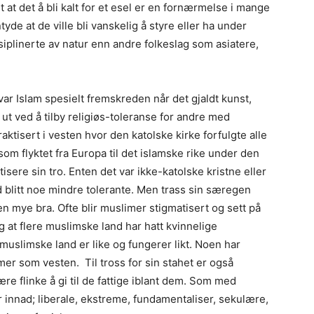
 at det å bli kalt for et esel er en fornærmelse i mange
yde at de ville bli vanskelig å styre eller ha under
siplinerte av natur enn andre folkeslag som asiatere,
ar Islam spesielt fremskreden når det gjaldt kunst,
 ut ved å tilby religiøs-toleranse for andre med
raktisert i vesten hvor den katolske kirke forfulgte alle
m flyktet fra Europa til det islamske rike under den
tisere sin tro. Enten det var ikke-katolske kristne eller
 blitt noe mindre tolerante. Men trass sin særegen
en mye bra. Ofte blir muslimer stigmatisert og sett på
at flere muslimske land har hatt kvinnelige
 muslimske land er like og fungerer likt. Noen har
er som vesten. Til tross for sin stahet er også
ære flinke å gi til de fattige iblant dem. Som med
r innad; liberale, ekstreme, fundamentaliser, sekulære,