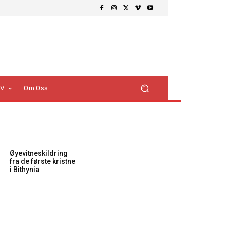
TV
Om Oss
Øyevitneskildring
fra de første kristne
i Bithynia