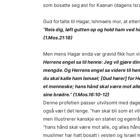
som bosatte seg øst for Kaanan (dagens Isra
Gud fortalte til Hagar, Ishmaels mor, at etter
“Reis dig, løft gutten op og hold ham ved hån
(1.Mos.21:18)
Men mens Hagar enda var gravid fikk hun 
Herrens engel sa til henne: Jeg vil gjøre din
mengde. Og Herrens engel sa videre til hen
du skal kalle ham Ismael; [Gud hører] for He
et menneske; hans hånd skal være mot alle,
sine brødre.” (1.Mos.16:10-12)
Denne profetien passer utvilsomt med dagen
også vært det lenge. “han skal bli som et vi
men illustrerer kanskje en stahet og egenr
“hans hånd skal være mot alle, og alles hå
muslimer har hatt bosatt i vesten og Israel