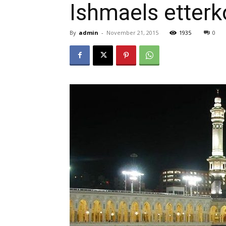
Ishmaels etter
By
admin
-
November 21, 2015
1935
0