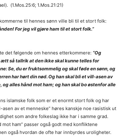
el). (1.Mos.25:6; 1.Mos.21:21)
kommerne til hennes sønn ville bli til et stort folk:
den! For jeg vil gjøre ham til et stort folk.”
vite det følgende om hennes etterkommere:
“Og
 ætt så tallrik at den ikke skal kunne telles for
ne: Se, du er fruktsommelig og skal føde en sønn, og
rren har hørt din nød. Og han skal bli et vill-asen av
 og alles hånd mot ham; og han skal bo østenfor alle
s islamske folk som er et enormt stort folk og har
ll-asen av et menneske” høres kanskje noe rasistisk ut
ådighet som andre folkeslag ikke har i samme grad.
nd mot ham” passer også godt med konfliktene
 men også hvordan de ofte har innbyrdes uroligheter.