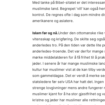
Med tanke på Bibel-sitatet er det interessant
muslimske land. Begrepet ‘vill’ kan også hent
kontrol. De regnes ofte i dag som mindre di
amerikanere og asiatere.
Islam før og nå.
Under den ottomanske rike v
vitensskap og krigføring. De skilte seg også
anderledes tro. På den tiden var dette lite p
anderledes-troende. Det var derfor mange so
mørke middelalderen for å få frihet til å prak
jøder. I senere år har mange muslimske land
kultur har muslimer vist at de kan tilby verd
som gammeldagse. Det er verdt å merke seg 
statsledere før selv USA har hatt det. Ingen
strenge lovgivninger mens andre fungerer m
muslimer kjent for å ha stor gjestfrihet og v
kristne og jøder har muslimer alle rettninge