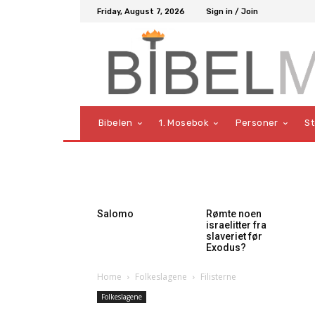
Friday, August 7, 2026
Sign in / Join
Bibelen
1. Mosebok
Personer
S
Salomo
Rømte noen
israelitter fra
slaveriet før
Exodus?
Home
Folkeslagene
Filisterne
Folkeslagene