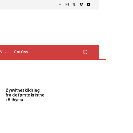
TV
Om Oss
Øyevitneskildring
fra de første kristne
i Bithynia