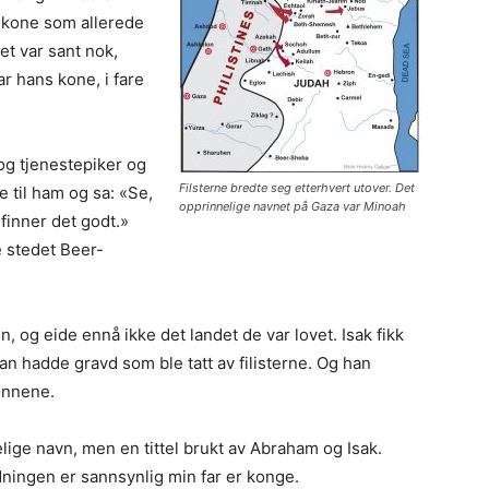
n kone som allerede
det var sant nok,
r hans kone, i fare
og tjenestepiker og
Filsterne bredte seg etterhvert utover. Det
 til ham og sa: «Se,
opprinnelige navnet på Gaza var Minoah
 finner det godt.»
 stedet Beer-
 og eide ennå ikke det landet de var lovet. Isak fikk
 hadde gravd som ble tatt av filisterne. Og han
ønnene.
ige navn, men en tittel brukt av Abraham og Isak.
dningen er sannsynlig min far er konge.