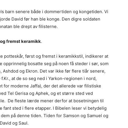
els barn senere både i dommertiden og kongetiden. Vi
orde David før han ble konge. Den digre soldaten
natan ble drept av filisterne.
st og fremst keramikk
.
te potteskår, først og fremst i keramikkstil, indikerer at
rne opprinnelig bosatte seg på noen få steder i sør, som
, Ashdod og Ekron. Det var ikke før flere tiår senere,
 f.Kr., at de so seg ned i Yarkon-regionen i nord,
 for moderne Jaffa), der det allerede var filistiske
ved Tel Gerisa og Aphek, og et større sted ved
ile. De fleste lærde mener derfor at bosetningen til
ne fant sted i flere etapper. I Bibelen leser vi betydelig
dem på denne tiden. Tiden for Samson og Samuel og
David og Saul.