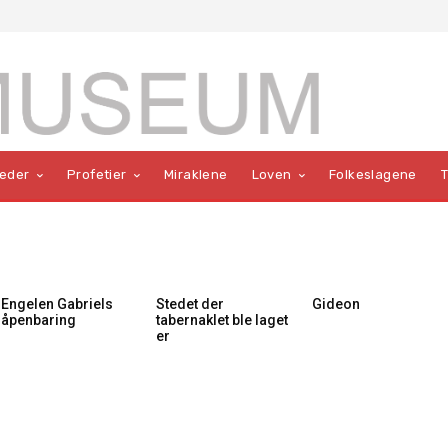
teder
Profetier
Miraklene
Loven
Folkeslagene
Engelen Gabriels
Stedet der
Gideon
åpenbaring
tabernaklet ble laget
er