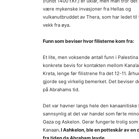
(rundt 1400 f.Kr.) er uklar, men man tror det
være mykenske invasjoner fra Hellas og
vulkanutbruddet av Thera, som har ledet til 
vekk fra øya.
Funn som beviser hvor filisterne kom fra:
Et lite, men voksende antall funn i Palestina 
konkrete bevis for kontakten mellom Kana’a
Kreta, lenge før filistrene fra det 12-11. årh
gjorde seg virkelig bemerket. Det beviser de
på Abrahams tid.
Det var havner langs hele den kanaanitiske
sannsynlig at det var handel som førte minoe
Gaza og Askelon. Gerar fungerte trolig som 
Kanaan
. I Ashkelon, ble en potteskår av en
fra tiden da Abraham levde.