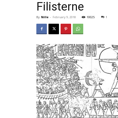
Filisterne
By
Nille
-
February 9, 2018
10025
1