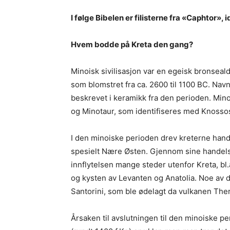
I følge Bibelen er filisterne fra «Caphtor», 
Hvem bodde på Kreta den gang?
Minoisk sivilisasjon var en egeisk bronseal
som blomstret fra ca. 2600 til 1100 BC. Navn
beskrevet i keramikk fra den perioden. Mino
og Minotaur, som identifiseres med Knossos
I den minoiske perioden drev kreterne han
spesielt Nære Østen. Gjennom sine handel
innflytelsen mange steder utenfor Kreta, bl.
og kysten av Levanten og Anatolia. Noe av d
Santorini, som ble ødelagt da vulkanen The
Årsaken til avslutningen til den minoiske p