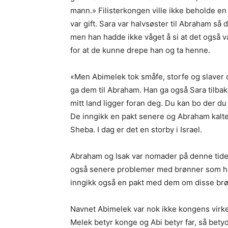
mann.» Filisterkongen ville ikke beholde e
var gift. Sara var halvsøster til Abraham så 
men han hadde ikke våget å si at det også va
for at de kunne drepe han og ta henne.
«Men Abimelek tok småfe, storfe og slaver 
ga dem til Abraham. Han ga også Sara tilbake
mitt land ligger foran deg. Du kan bo der du
De inngikk en pakt senere og Abraham kalte
Sheba. I dag er det en storby i Israel.
Abraham og Isak var nomader på denne tiden,
også senere problemer med brønner som han
inngikk også en pakt med dem om disse br
Navnet Abimelek var nok ikke kongens virkel
Melek betyr konge og Abi betyr far, så bety