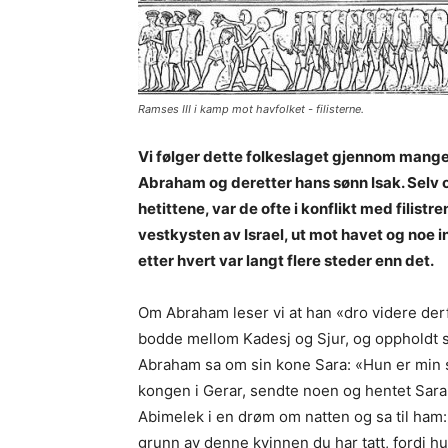
Ramses III i kamp mot havfolket - filisterne.
Vi følger dette folkeslaget gjennom mange h
Abraham og deretter hans sønn Isak. Selv
hetittene, var de ofte i konflikt med filistr
vestkysten av Israel, ut mot havet og noe inn
etter hvert var langt flere steder enn det.
Om Abraham leser vi at han «dro videre der
bodde mellom Kadesj og Sjur, og oppholdt s
Abraham sa om sin kone Sara: «Hun er min 
kongen i Gerar, sendte noen og hentet Sara
Abimelek i en drøm om natten og sa til ham:
grunn av denne kvinnen du har tatt, fordi hu