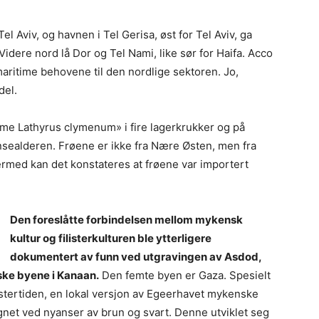
l Aviv, og havnen i Tel Gerisa, øst for Tel Aviv, ga
Videre nord lå Dor og Tel Nami, like sør for Haifa. Acco
maritime behovene til den nordlige sektoren. Jo,
del.
ume Lathyrus clymenum» i fire lagerkrukker og på
onsealderen. Frøene er ikke fra Nære Østen, men fra
rmed kan det konstateres at frøene var importert
Den foreslåtte forbindelsen mellom mykensk
kultur og filisterkulturen ble ytterligere
dokumentert av funn ved utgravingen av Asdod,
iske byene i Kanaan.
Den femte byen er Gaza. Spesielt
listertiden, en lokal versjon av Egeerhavet mykenske
gnet ved nyanser av brun og svart. Denne utviklet seg