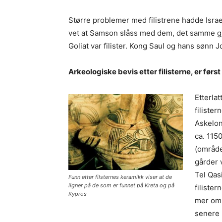
Større problemer med filistrene hadde Isra
vet at Samson slåss med dem, det samme gj
Goliat var filister. Kong Saul og hans sønn Jo
Arkeologiske bevis etter filisterne, er før
Etterlat
filiste
Askelon
ca. 1150
(området
gårder 
Tel Qas
Funn etter filsternes keramikk viser at de
ligner på de som er funnet på Kreta og på
filister
Kypros
mer om 
senere 