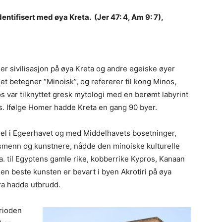
identifisert med øya Kreta. (Jer 47: 4, Am 9: 7),
der sivilisasjon på øya Kreta og andre egeiske øyer
et betegner “Minoisk”, og refererer til kong Minos,
s var tilknyttet gresk mytologi med en berømt labyrint
. Ifølge Homer hadde Kreta en gang 90 byer.
del i Egeerhavet og med Middelhavets bosetninger,
smenn og kunstnere, nådde den minoiske kulturelle
a. til Egyptens gamle rike, kobberrike Kypros, Kanaan
en beste kunsten er bevart i byen Akrotiri på øya
ra hadde utbrudd.
erioden