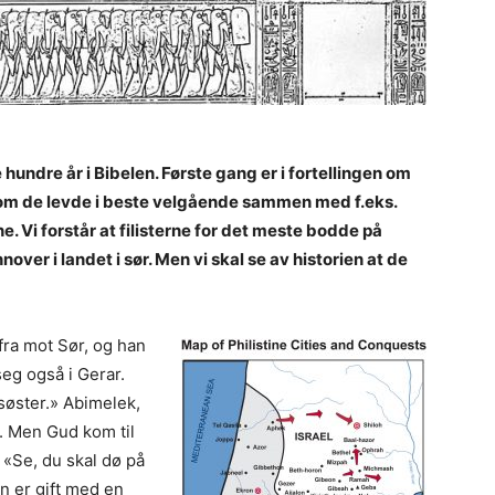
undre år i Bibelen. Første gang er i fortellingen om
 om de levde i beste velgående sammen med f.eks.
ene. Vi forstår at filisterne for det meste bodde på
over i landet i sør. Men vi skal se av historien at de
fra mot Sør, og han
eg også i Gerar.
søster.» Abimelek,
. Men Gud kom til
 «Se, du skal dø på
n er gift med en