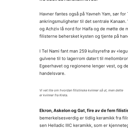
Havner fantes også på Yavneh Yam, sør for Te
ankringsmuligheter til det sentrale Kanaan. 
og Achziv lå nord for Haifa og de møtte de 
filisterne behersket kysten og tjente på han
I Tel Nami fant man 259 kullsyrefrø av «leg
gulvene til to lagerrom datert til mellombr
Egeerhavet og regionene lenger vest, og de
handelsvare.
Vi vet lite om hvordan filistinske kvinner så ut, men dette
er kvinner fra Kreta.
Ekron, Askelon og Gat, fire av de fem filist
bemerkelsesverdig er tidlig keramikk fra fi
sen Helladic IIIC keramikk, som er kjennete