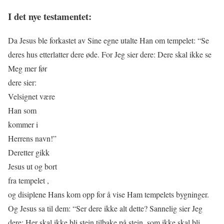
I det nye testamentet:
Da Jesus ble forkastet av Sine egne utalte Han om tempelet: “Se
deres hus etterlatter dere øde. For Jeg sier dere: Dere
skal ikke se
Meg mer før
dere sier:
Velsignet være
Han som
kommer i
Herrens navn!”
Deretter gikk
Jesus ut og bort
fra tempelet ,
og disiplene Hans kom opp for å vise Ham tempelets bygninger.
Og Jesus sa til dem: “Ser dere ikke alt dette? Sannelig sier Jeg
dere: Her skal ikke bli stein tilbake på stein, som ikke skal bli