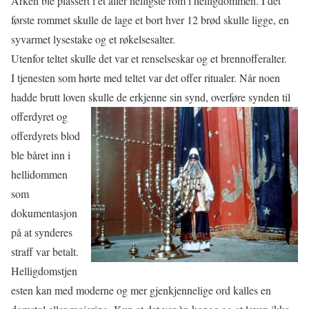
Arken ble plassert i et aller helligste rom i helligdommen. I det
første rommet skulle de lage et bort hver 12 brød skulle ligge, en
syvarmet lysestake og et røkelsesalter.
Utenfor teltet skulle det var et renselseskar og et brennofferalter.
I tjenesten som hørte med teltet var det offer ritualer. Når noen
hadde brutt loven skulle de erkjenne sin synd, overføre
synden til
offerdyret og
offerdyrets blod
ble båret inn i
hellidommen
som
dokumentasjon
på at synderes
straff var betalt.
Helligdomstjen
esten kan med moderne og mer gjenkjennelige ord kalles en