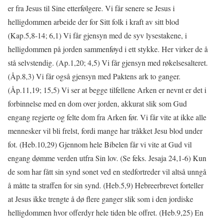
er fra Jesus til Sine etterfølgere. Vi får senere se Jesus i
helligdommen arbeide der for Sitt folk i kraft av sitt blod
(Kap.5,8-14; 6,1) Vi får gjensyn med de syv lysestakene, i
helligdommen på jorden sammenføyd i ett stykke. Her virker de å
stå selvstendig. (Ap.1,20; 4,5) Vi får gjensyn med røkelsesalteret.
(Åp.8,3) Vi får også gjensyn med Paktens ark to ganger.
(Åp.11,19; 15,5) Vi ser at begge tilfellene Arken er nevnt er det i
forbinnelse med en dom over jorden, akkurat slik som Gud
engang regjerte og felte dom fra Arken før. Vi får vite at ikke alle
mennesker vil bli frelst, fordi mange har tråkket Jesu blod under
fot. (Heb.10,29) Gjennom hele Bibelen får vi vite at Gud vil
engang dømme verden utfra Sin lov. (Se feks. Jesaja 24,1-6) Kun
de som har fått sin synd sonet ved en stedfortreder vil altså unngå
å måtte ta straffen for sin synd. (Heb.5,9) Hebreerbrevet forteller
at Jesus ikke trengte å dø flere ganger slik som i den jordiske
helligdommen hvor offerdyr hele tiden ble offret. (Heb.9,25) En