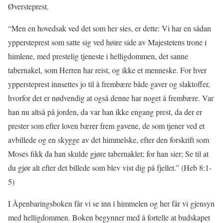
Øversteprest.
“Men en hovedsak ved det som her sies, er dette: Vi har en sådan
yppersteprest som satte sig ved høire side av Majestetens trone i
himlene, med prestelig tjeneste i helligdommen, det sanne
tabernakel, som Herren har reist, og ikke et menneske. For hver
yppersteprest innsettes jo til å frembære både gaver og slaktoffer,
hvorfor det er nødvendig at også denne har noget å frembære. Var
han nu altså på jorden, da var han ikke engang prest, da der er
prester som efter loven bærer frem gavene, de som tjener ved et
avbillede og en skygge av det himmelske, efter den forskrift som
Moses fikk da han skulde gjøre tabernaklet; for han sier; Se til at
du gjør alt efter det billede som blev vist dig på fjellet.” (Heb 8:1-
5)
I Åpenbaringsboken får vi se inn i himmelen og her får vi gjensyn
med helligdommen. Boken begynner med å fortelle at budskapet