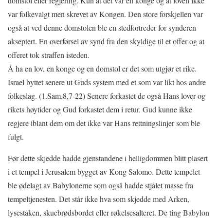
domstol eller regjering. Kun at det var èn konge og at loven ikke
var folkevalgt men skrevet av Kongen. Den store forskjellen var
også at ved denne domstolen ble en stedfortreder for synderen
akseptert. En overførsel av synd fra den skyldige til et offer og at
offeret tok straffen isteden.
Å ha en lov, en konge og en domstol er det som utgjør et rike.
Israel byttet senere ut Guds system med et som var likt hos andre
folkeslag. (1.Sam.8,7-22) Senere forkastet de også Hans lover og
rikets høytider og Gud forkastet dem i retur. Gud kunne ikke
regjere iblant dem om det ikke var Hans rettningslinjer som ble
fulgt.
Før dette skjedde hadde gjenstandene i helligdommen blitt plasert
i et tempel i Jerusalem bygget av Kong Salomo. Dette tempelet
ble ødelagt av Babylonerne som også hadde stjålet masse fra
tempeltjenesten. Det står ikke hva som skjedde med Arken,
lysestaken, skuebrødsbordet eller røkelsesalteret. De ting Babylon