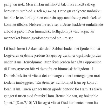
gang var nok. Men at Han må likevel tale hver enkelt sak og
henvise til sitt blod. (Heb.4,14-16). Dette gir et dypere innblikk i
hvorfor Jesus forlot jorden etter sin oppstandelse og enda ikek er
kommet tilbake. Hebreerbrevet viser at Jesus hadde et omfattende
arbeid å gjøre i Den himmelske helligdom på våre vegne før
mennesket kunne gjenforenes med sin Frelser.
I ti buds loven i Arken står det i Sabbatsbudet, det fjerde bud, at
lovgiveren er denne jordens Skaper og derfor er også hele jorden
under Hans Herredømme. Men fordi jorden har gått i opposisjon
til Hans styresett blir vi dømt fra en himmelsk helligdom. I
Daniels bok for vi vite at det er mange vitner i rettergangen mot
jordens innbyggere: “En strøm av ild flommet fram og kom ut
foran Ham. Tusen ganger tusen gjorde tjeneste for Ham. Ti tusen
ganger ti tusen stod framfor Ham. Retten ble satt, og bøker ble
åpnet.” (Dan.7,10) Vi får også vite at Gud har hentet menn fra