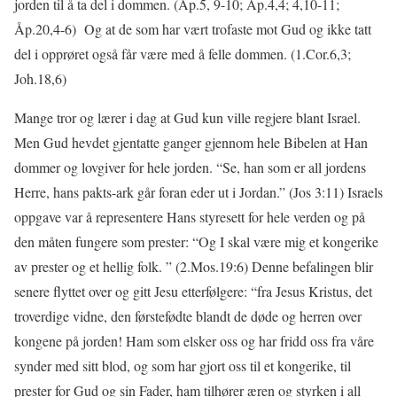
jorden til å ta del i dommen. (Åp.5, 9-10; Åp.4,4; 4,10-11;
Åp.20,4-6) Og at de som har vært trofaste mot Gud og ikke tatt
del i opprøret også får være med å felle dommen. (1.Cor.6,3;
Joh.18,6)
Mange tror og lærer i dag at Gud kun ville regjere blant Israel.
Men Gud hevdet gjentatte ganger gjennom hele Bibelen at Han
dommer og lovgiver for hele jorden. “Se, han som er all jordens
Herre, hans pakts-ark går foran eder ut i Jordan.” (Jos 3:11) Israels
oppgave var å representere Hans styresett for hele verden og på
den måten fungere som prester: “Og I skal være mig et kongerike
av prester og et hellig folk. ” (2.Mos.19:6) Denne befalingen blir
senere flyttet over og gitt Jesu etterfølgere: “fra Jesus Kristus, det
troverdige vidne, den førstefødte blandt de døde og herren over
kongene på jorden! Ham som elsker oss og har fridd oss fra våre
synder med sitt blod, og som har gjort oss til et kongerike, til
prester for Gud og sin Fader, ham tilhører æren og styrken i all