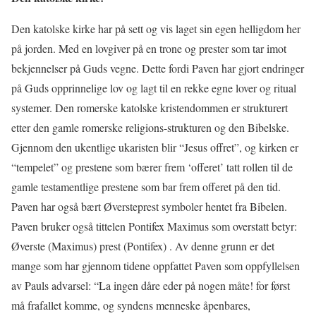
Den katolske kirke har på sett og vis laget sin egen helligdom her
på jorden. Med en lovgiver på en trone og prester som tar imot
bekjennelser på Guds vegne. Dette fordi Paven har gjort endringer
på Guds opprinnelige lov og lagt til en rekke egne lover og ritual
systemer. Den romerske katolske kristendommen er strukturert
etter den gamle romerske religions-strukturen og den Bibelske.
Gjennom den ukentlige ukaristen blir “Jesus offret”, og kirken er
“tempelet” og prestene som bærer frem ‘offeret’ tatt rollen til de
gamle testamentlige prestene som bar frem offeret på den tid.
Paven har også bært Øversteprest symboler hentet fra Bibelen.
Paven bruker også tittelen Pontifex Maximus som overstatt betyr:
Øverste (Maximus) prest (Pontifex) . Av denne grunn er det
mange som har gjennom tidene oppfattet Paven som oppfyllelsen
av Pauls advarsel: “La ingen dåre eder på nogen måte! for først
må frafallet komme, og syndens menneske åpenbares,