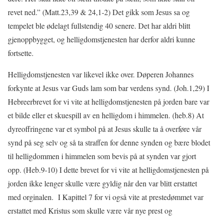
revet ned.” (Matt.23,39 & 24,1-2) Det gikk som Jesus sa og
tempelet ble ødelagt fullstendig 40 senere. Det har aldri blitt
gjenoppbygget, og helligdomstjenesten har derfor aldri kunne
fortsette.
Helligdomstjenesten var likevel ikke over. Døperen Johannes
forkynte at Jesus var Guds lam som bar verdens synd. (Joh.1,29) I
Hebreerbrevet for vi vite at helligdomstjenesten på jorden bare var
et bilde eller et skuespill av en helligdom i himmelen. (heb.8) At
dyreoffringene var et symbol på at Jesus skulle ta å overføre vår
synd på seg selv og så ta straffen for denne synden og bære blodet
til helligdommen i himmelen som bevis på at synden var gjort
opp. (Heb.9-10) I dette brevet for vi vite at helligdomstjenesten på
jorden ikke lenger skulle være gyldig når den var blitt erstattet
med orginalen. I Kapittel 7 for vi også vite at prestedømmet var
erstattet med Kristus som skulle være vår nye prest og