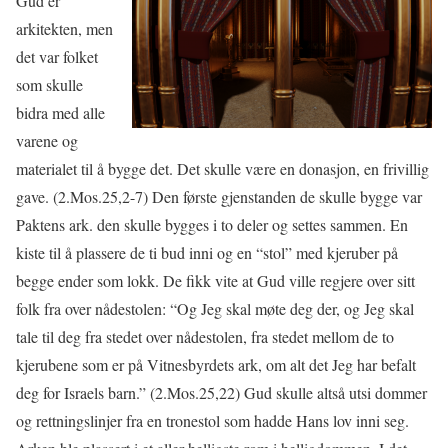
Gud er
arkitekten, men
det var folket
som skulle
bidra med alle
varene og
materialet til å bygge det. Det skulle være en donasjon, en frivillig
gave. (2.Mos.25,2-7) Den første gjenstanden de skulle bygge var
Paktens ark. den skulle bygges i to deler og settes sammen. En
kiste til å plassere de ti bud inni og en “stol” med kjeruber på
begge ender som lokk. De fikk vite at Gud ville regjere over sitt
folk fra over nådestolen: “Og Jeg skal møte deg der, og Jeg skal
tale til deg fra stedet over nådestolen, fra stedet mellom de to
kjerubene som er på Vitnesbyrdets ark, om alt det Jeg har befalt
deg for Israels barn.” (2.Mos.25,22) Gud skulle altså utsi dommer
og rettningslinjer fra en tronestol som hadde Hans lov inni seg.