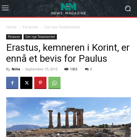
Home
Personer
Det nye Testamentet
Personer
Det nye Testamentet
Erastus, kemneren i Korint, er
ennå et bevis for Paulus
By
Nille
-
September 15, 2015
1503
0