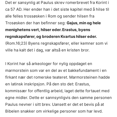
Det er sansynlig at Paulus skrev romerbrevet fra Korint i
ca 57 AD. Her ender han i det siste kapitel med å hilse til
alle felles trossøsken i Rom og sender hilsen fra
Trosøsken der han befinner seg:
Gajus, min og hele
menighetens vert, hilser eder. Erastus, byens
regnskapsfører, og broderen Kvartus hilser eder.
(Rom.16;23) Byens regnskapsfører, eller kemner som vi
ville ha kalt det i dag, var altså en kristen bror.
I Korint har så arkeologer for nylig oppdaget en
marmorstein som var en del av et bakkefundament i en
firkant nær det romerske teateret. Marmorsteinen hadde
en latinsk inskripsjon. På den sto det: Erastus,
kommissær for offentlig arbeid, laget dette fortauet med
egne midler. Dette er sannsynligvis den samme personen
Paulus nevner i sitt brev. Uansett er det et bevis på at
Bibelen snakker om virkelige personer som har levd.