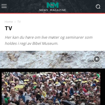
Home
TV
TV
Her kan du høre om live møter og seminarer som
holdes i regi av Bibel Museum.