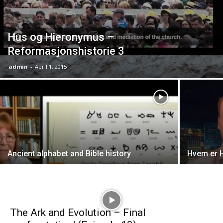
Hus og Hieronymus –
Reformasjonshistorie 3
admin
-
April 1, 2015
Ancient alphabet and Bible history
Hvem er H
The Ark and Evolution – Final