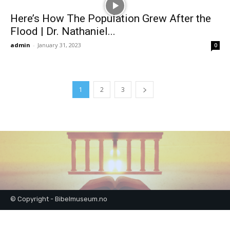
Here’s How The Population Grew After the
Flood | Dr. Nathaniel...
admin
-
January 31, 2023
0
1
2
3
© Copyright - Bibelmuseum.no