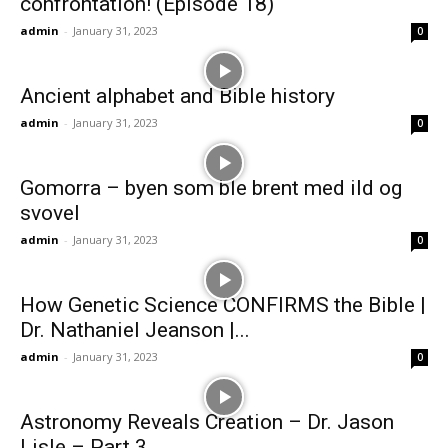
confrontation! (Episode 18)
admin
-
January 31, 2023
0
Ancient alphabet and Bible history
admin
-
January 31, 2023
0
Gomorra – byen som ble brent med ild og
svovel
admin
-
January 31, 2023
0
How Genetic Science CONFIRMS the Bible |
Dr. Nathaniel Jeanson |...
admin
-
January 31, 2023
0
Astronomy Reveals Creation – Dr. Jason
Lisle – Part 3