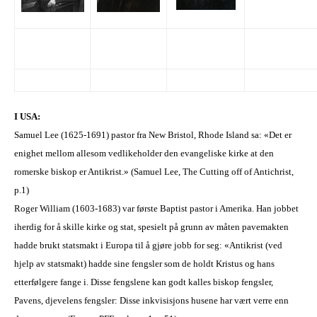
I USA:
Samuel Lee (1625-1691) pastor fra New Bristol, Rhode Island sa: «Det er
enighet mellom alle
som vedlikeholder
den
evangeliske
k
ir
ke at den
romerske biskop er Antikrist.» (Samuel Lee, The Cutting off of Antichrist,
p.1)
Roger William (1603-1683) var første
B
aptist pastor i Amerika. Han jobbet
iherdig for å skille kirke og stat,
spesielt på grunn av måten pavemakten
hadde brukt statsmakt i Europa til å gjøre jobb for seg:
«Antikrist (ved
hjelp av statsmakt) hadde sine fengsler som de holdt Kristus og hans
etterfølgere fange i. Disse fengslene kan godt kalles
b
iskop fengsler,
Pavens,
d
jevelens fengsler: Disse inkvisisjons husene har vært
verre
enn