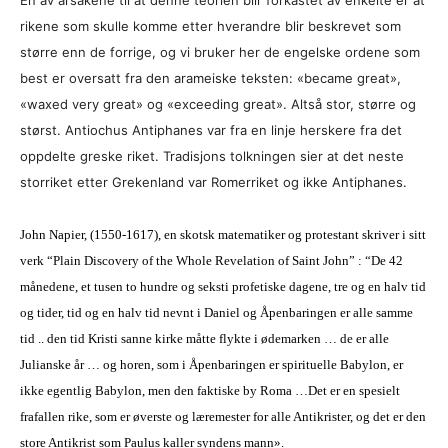
En av årsakene til at denne teorien blir forkastet av enkelte er at
rikene som skulle komme etter hverandre blir beskrevet som
større enn de forrige, og vi bruker her de engelske ordene som
best er oversatt fra den arameiske teksten: «became great»,
«waxed very great» og «exceeding great». Altså stor, større og
størst. Antiochus Antiphanes var fra en linje herskere fra det
oppdelte greske riket. Tradisjons tolkningen sier at det neste
storriket etter Grekenland var Romerriket og ikke Antiphanes.
John Napier, (1550-1617), en skotsk matematiker og protestant skriver i sitt
verk “Plain Discovery of the Whole Revelation of Saint John” : “De 42
månedene, et tusen to hundre og seksti profetiske dagene, tre og en halv tid
og tider, tid og en halv tid nevnt i Daniel og Åpenbaringen er alle samme
tid .. den tid Kristi sanne kirke måtte flykte i ødemarken … de er alle
Julianske år … og horen, som i Åpenbaringen er spirituelle Babylon, er
ikke egentlig Babylon, men den faktiske by Roma …Det er en spesielt
frafallen rike, som er øverste og læremester for alle Antikrister, og det er den
store Antikrist som Paulus kaller syndens mann».