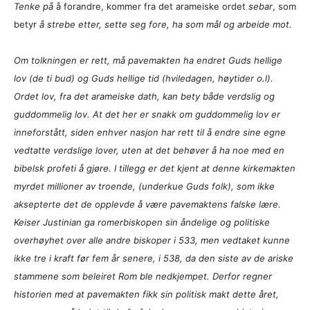
Tenke på
å forandre, kommer fra det arameiske ordet
sebar
, som
betyr
å strebe etter, sette seg fore, ha som mål og arbeide mot.
Om tolkningen er rett, må pavemakten ha endret Guds hellige
lov (de ti bud) og Guds hellige tid (hviledagen,
høytider o.l
).
Ordet lov, fra det arameiske dath, kan bety både verdslig og
guddommelig lov. At det her er snakk om guddommelig lov er
inneforstått, siden enhver nasjon har rett til å endre sine egne
vedtatte verdslige lover, uten at det behøver å ha noe med en
bibelsk profeti å gjøre. I tillegg er det kjent at denne kirkemakten
myrdet millioner av troende, (underkue Guds folk), som ikke
aksepterte det de opplevde å være pavemaktens falske lære.
Keiser Justinian ga romerbiskopen sin åndelige og politiske
overhøyhet over alle andre biskoper i 533, men vedtaket kunne
ikke tre i kraft før fem år senere, i 538, da den siste av de ariske
stammene som beleiret Rom ble nedkjempet. Derfor regner
historien med at pavemakten fikk sin politisk makt dette året,