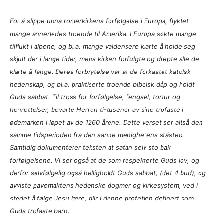
For å slippe unna romerkirkens forfølgelse i Europa, flyktet
mange annerledes troende til Amerika. I Europa søkte mange
tilflukt i alpene, og bl.a. mange valdensere klarte å holde seg
skjult der i lange tider, mens kirken forfulgte og drepte alle de
klarte å fange. Deres forbrytelse var at de forkastet katolsk
hedenskap, og bl.a. praktiserte troende bibelsk dåp og holdt
Guds sabbat. Til tross for forfølgelse, fengsel, tortur og
henrettelser, bevarte Herren ti-tusener av sine trofaste i
ødemarken i løpet av de 1260 årene. Dette verset ser altså den
samme tidsperioden fra den sanne menighetens ståsted.
Samtidig dokumenterer teksten at
satan selv sto bak
forfølgelsene
. Vi ser også at de som respekterte Guds lov, og
derfor selvfølgelig også helligholdt Guds sabbat, (det 4 bud), og
avviste pavemaktens hedenske dogmer og kirkesystem, ved i
stedet å følge Jesu lære, blir i denne profetien definert som
Guds trofaste barn.