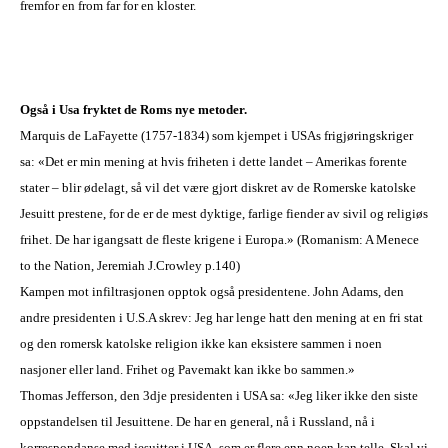
fremfor en from far for en kloster.
Også i Usa
fryktet de Roms nye
metode
r
.
Marquis de LaFayette (1757-1834) som kjempet i USAs frigjøringskriger
sa: «Det er min mening at hvis friheten i dette landet – Amerikas forente
stater – blir ødelagt, så vil det være gjort diskret av de Romerske katolske
Jesuitt prestene, for de er de mest dyktige, farlige fiender av sivil og religiøs
frihet. De har igangsatt de fleste krigene i Europa.» (Romanism: A Menece
to the Nation, Jeremiah J.Crowley p.140)
Kampen mot infiltrasjonen opptok også presidentene. John Adams, den
andre presidenten i U.S.A skrev: Jeg har lenge hatt den mening at en fri stat
og den romersk katolske religion ikke kan eksistere sammen i noen
nasjoner eller land. Frihet og Pavemakt kan ikke bo sammen.»
Thomas Jefferson,
den
3dje
presidenten
i USA
sa:
«Jeg liker ikke den siste
oppstandelsen til
Jesuittene.
De har en general, nå i Russland, nå i
korrespondanse med jesuitter i USA, som er flere enn noen kan telle. Skal vi