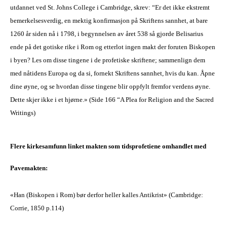
utdannet ved St. Johns College i Cambridge, skrev: “Er det ikke ekstremt
bemerkelsesverdig, en mektig konfirmasjon på Skriftens sannhet, at bare
1260 år siden nå i 1798, i begynnelsen av året 538 så gjorde Belisarius
ende på det gotiske rike i Rom og etterlot ingen makt der foruten Biskopen
i byen? Les om disse tingene i de profetiske skriftene; sammenlign dem
med nåtidens Europa og da si, fornekt Skriftens sannhet, hvis du kan. Åpne
dine øyne, og se hvordan disse tingene blir oppfylt fremfor verdens øyne.
Dette skjer ikke i et hjørne.» (Side 166 “A Plea for Religion and the Sacred
Writings)
Flere kirkesamfunn linket makten som tidsprofetiene omhandlet med
Pavemakten:
«Han (Biskopen i Rom) bør derfor heller kalles Antikrist» (Cambridge:
Corrie, 1850 p.114)