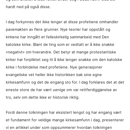
hardt ned på også disse.
I dag forkynnes det ikke lenger at disse profetiene omhandler
pavemakten av flere grunner. Nye teorier har oppstått og
kirkene har inngått et felleskirkelig sammarbeid med Den
katolske kirke. Blant de ting som er vedtatt er å ikke snakke
«negativt» om hverandre. Det betyr at mange protestantiske
kirker har forpliktet seg til å ikke lenger snakke om den katolske
kirke i forbindelse med profetiene. Nye generasjoner
evangeliske vet heller ikke historikken bak sine egne
kirkesamfunn og det de engang sto for. I dag forklares det at det
eneste store de har vært uenige om var rettferdiggjørelse av
tro, selv om dette ikke er historisk riktig.
Fordi denne tolkningen har eksistert lengst og har engang vært
et fundament for veldige mange kirkesamfunn i dag, presenterer
vi en artikkel under som oppsummerer hvordan tolkningen