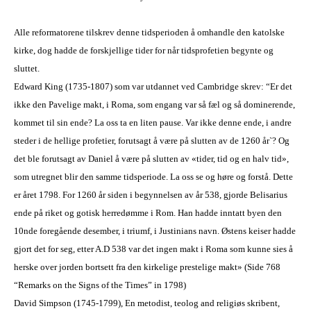
Alle reformatorene tilskrev denne tidsperioden å omhandle den katolske
kirke, dog hadde de forskjellige tider for når tidsprofetien begynte og
sluttet.
Edward King (1735-1807) som var utdannet ved Cambridge skrev: “Er det
ikke den Pavelige makt, i Roma, som engang var så fæl og så dominerende,
kommet til sin ende? La oss ta en liten pause. Var ikke denne ende, i andre
steder i de hellige profetier, forutsagt å være på slutten av de 1260 år`? Og
det ble forutsagt av Daniel å være på slutten av «tider, tid og en halv tid»,
som utregnet blir den samme tidsperiode. La oss se og høre og forstå. Dette
er året 1798. For 1260 år siden i begynnelsen av år 538, gjorde Belisarius
ende på riket og gotisk herredømme i Rom. Han hadde inntatt byen den
10nde foregående desember, i triumf, i Justinians navn. Østens keiser hadde
gjort det for seg, etter A.D 538 var det ingen makt i Roma som kunne sies å
herske over jorden bortsett fra den kirkelige prestelige makt» (Side 768
“Remarks on the Signs of the Times” in 1798)
David Simpson (1745-1799), En metodist, teolog and religiøs skribent,