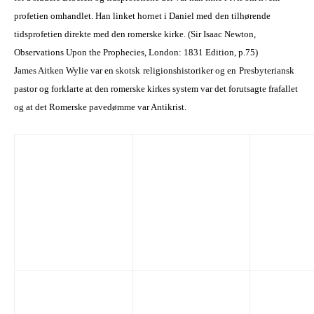
profetien omhandlet. Han linket hornet
i Daniel
med
den tilhørende
tidsprofetien direkte med den romerske kirke. (
Sir Isaac Newton,
Observations Upon the Prophecies,
London: 1831 Edition, p.75)
James Aitken Wylie
var en skotsk
religionshistoriker og en
Presbyteriansk
pastor og
forklarte at den romerske kirkes system var det forutsagte frafallet
og at
det
Romersk
e
pavedømme var Antikrist.