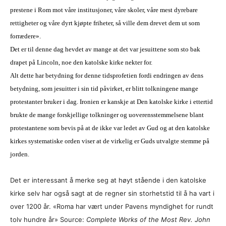
prestene i Rom mot våre
institusjoner
, våre skoler, våre mest dyrebare
rettigheter og vår
e
dyrt kjøpte friheter, så ville dem drevet dem ut som
forrædere
».
Det er til denne dag hevdet
av mange
at det var jesuittene som sto bak
drapet på Lincoln, noe den katolske kirke nekter for.
Alt dette har betydning for denne tidsprofetien fordi endringen av dens
betydning, som jesuitter i sin tid påvirket, er blitt tolkningene mange
protestanter bruker i dag. Ironien er kanskje at Den katolske kirke i ettertid
brukte de mange forskjellige tolkninger og uoverensstemmelsene blant
protestantene som bevis på at de ikke var ledet av Gud og at den katolske
kirkes systematiske orden viser at de virkelig er Guds utvalgte stemme på
jorden.
Det er
interessant
å merke seg at
høyt stående
i den katolske
kirke selv har også sagt at de regner sin storhetstid til å ha v
a
rt i
over 1200 år. «Rom
a
har vært under Pavens myndighet for rundt
tolv hundre år»
Source:
Complete Works of the Most Rev. John