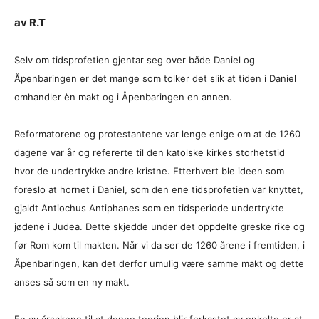
av R.T
Selv om tidsprofetien gjentar seg over både Daniel og
Åpenbaringen er det mange som tolker det slik at tiden i Daniel
omhandler èn makt og i Åpenbaringen en annen.
Reformatorene og protestantene var lenge enige om at de 1260
dagene var år og refererte til den katolske kirkes storhetstid
hvor de undertrykke andre kristne. Etterhvert ble ideen som
foreslo at hornet i Daniel, som den ene tidsprofetien var knyttet,
gjaldt Antiochus Antiphanes som en tidsperiode undertrykte
jødene i Judea. Dette skjedde under det oppdelte greske rike og
før Rom kom til makten. Når vi da ser de 1260 årene i fremtiden, i
Åpenbaringen, kan det derfor umulig være samme makt og dette
anses så som en ny makt.