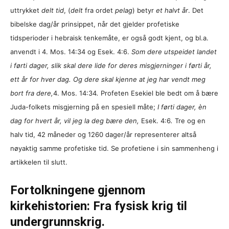
uttrykket
delt tid
, (
delt
fra ordet
pelag
) betyr
et halvt år
. Det
bibelske dag/år prinsippet, når det gjelder profetiske
tidsperioder i hebraisk tenkemåte, er også godt kjent, og bl.a.
anvendt i 4. Mos. 14:34 og Esek. 4:6.
Som dere utspeidet landet
i førti dager, slik skal dere lide for deres misgjerninger i førti år,
ett år for hver dag. Og dere skal kjenne at jeg har vendt meg
bort fra dere,
4. Mos. 14:34
.
Profeten Esekiel ble bedt om å bære
Juda-folkets misgjerning på en spesiell måte;
I førti dager, èn
dag for hvert år, vil jeg la deg bære den,
Esek. 4:6
.
Tre og en
halv tid, 42 måneder og 1260 dager/år representerer altså
nøyaktig samme profetiske tid.
Se profetiene i sin sammenheng i
artikkelen til slutt.
Fortolkningene gjennom
kirkehistorien: Fra fysisk krig til
undergrunnskrig.