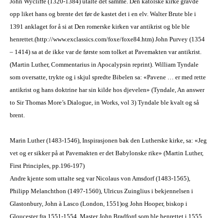
John Wycliffe (1320-1384) utalte det samme. Den katolske kirke gravde
opp liket hans og brente det før de kastet det i en elv. Walter Brute ble i
1391 anklaget for å si at Den romerske kirken var antikrist og ble ble
henrettet.
(http://www.exclassics.com/foxe/foxe84.htm)
John Purvey (1354
– 1414) sa at de ikke var de første som tolket at Pavemakten var antikrist.
(Martin Luther, Commentarius in Apocalypsin reprint). William Tyndale
som oversatte, trykte og i sk
j
ul spredte Bibelen sa: «Pavene … er med rette
antikrist og hans doktrine
har
sin kilde hos djevelen» (Tyndale, An answer
to Sir Thomas More’s Dialogue, in Works, vol 3)
Tyndale ble kvalt og så
brent.
Marin Luther (1483-1546), Inspirasjonen bak den Lutherske kirke, sa: «Jeg
vet og er sikker på at Pavemakten er det Babylonske rike» (Martin Luther,
First Principles, pp.196-197)
Andre kjente som uttalte seg var Nicolaus von Amsdorf (1483-1565),
Philipp Melanchthon (1497-1560), Ulricus Zuinglius i bekjennelsen i
Glastonbury, John à Lasco (London, 1551)og John Hooper, biskop i
Gloucester fra 1551-1554. Master John Bradford som ble henrettet i 1555