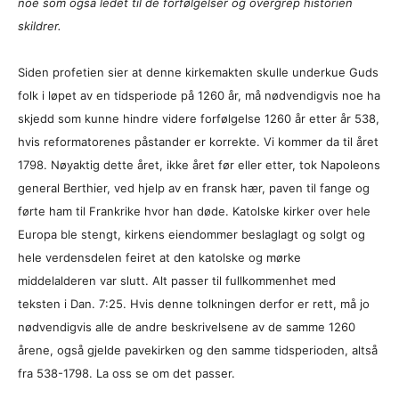
noe som også ledet til de forfølgelser og overgrep historien
skildrer.
Siden profetien sier at denne kirkemakten skulle underkue Guds
folk i løpet av en tidsperiode på 1260 år, må nødvendigvis noe ha
skjedd som kunne hindre videre forfølgelse 1260 år etter år 538,
hvis reformatorenes påstander er korrekte. Vi kommer da til året
1798. Nøyaktig dette året, ikke året før eller etter, tok Napoleons
general Berthier, ved hjelp av en fransk hær, paven til fange og
førte ham til Frankrike hvor han døde. Katolske kirker over hele
Europa ble stengt, kirkens eiendommer beslaglagt og solgt og
hele verdensdelen feiret at den katolske og mørke
middelalderen var slutt. Alt passer til fullkommenhet med
teksten i Dan. 7:25. Hvis denne tolkningen derfor er rett, må jo
nødvendigvis alle de andre beskrivelsene av de samme 1260
årene, også gjelde pavekirken og den samme tidsperioden, altså
fra 538-1798. La oss se om det passer.