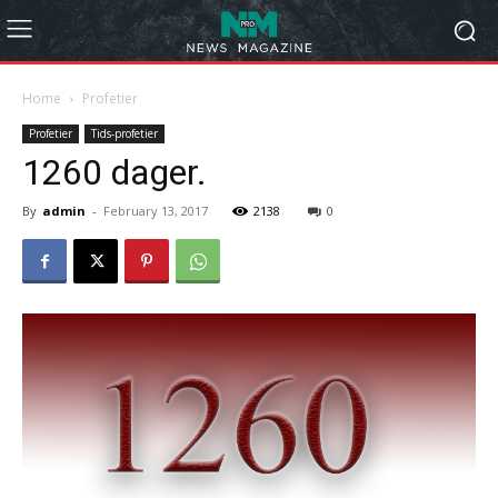
Home
Profetier
Profetier
Tids-profetier
1260 dager.
By
admin
-
February 13, 2017
2138
0