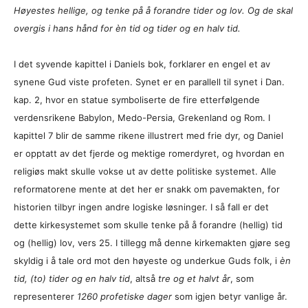
Høyestes hellige, og tenke på å forandre tider og lov. Og de skal
overgis i hans hånd for èn tid og tider og en halv tid.
I det syvende kapittel i Daniels bok, forklarer en engel et av
synene Gud viste profeten. Synet er en parallell til synet i Dan.
kap. 2, hvor en statue symboliserte de fire etterfølgende
verdensrikene Babylon, Medo-Persia, Grekenland og Rom. I
kapittel 7 blir de samme rikene illustrert med frie dyr, og Daniel
er opptatt av det fjerde og mektige romerdyret, og hvordan en
religiøs makt skulle vokse ut av dette politiske systemet. Alle
reformatorene mente at det her er snakk om pavemakten, for
historien tilbyr ingen andre logiske løsninger. I så fall er det
dette kirkesystemet som skulle tenke på å forandre (hellig) tid
og (hellig) lov, vers 25. I tillegg må denne kirkemakten gjøre seg
skyldig i å tale ord mot den høyeste og underkue Guds folk, i
èn
tid,
(to) tider og en halv tid
, altså
tre og et halvt år
, som
representerer
1260 profetiske dager
som igjen betyr vanlige år.