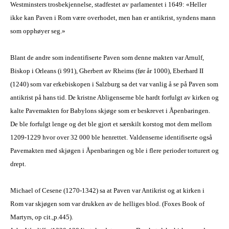
Westminsters trosbekjennelse, stadfestet av parlamentet i 1649: «Heller
ikke kan Paven i Rom være overhodet, men han er antikrist, syndens mann
som opphøyer seg.»
Blant de andre som indentifiserte Paven som denne makten var Arnulf,
Biskop i Orleans (i 991), Gherbert av Rheims (før år 1000), Eberhard II
(1240) som var erkebiskopen i Salzburg sa det var vanlig å se på Paven som
antikrist på hans tid. De kristne Abligenserne ble hardt forfulgt av kirken og
kalte Pavemakten for Babylons skjøge som er beskrevet i Åpenbaringen.
De ble forfulgt lenge og det ble gjort et særskilt korstog mot dem mellom
1209-1229 hvor over 32 000 ble henrettet. Valdenserne identifiserte også
Pavemakten med skjøgen i Åpenbaringen og ble i flere perioder torturert og
drept.
Michael of Cesene (1270-1342) sa at Paven var Antikrist og at kirken i
Rom var skjøgen som var drukken av de helliges blod. (Foxes Book of
Martyrs, op cit.,p.445).