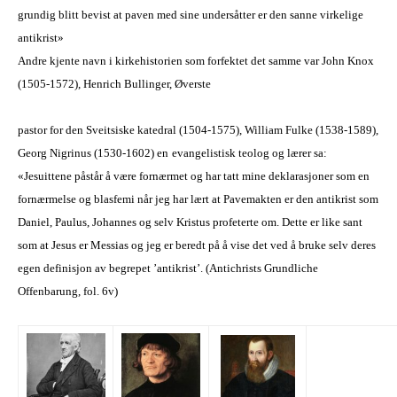
grundig blitt bevist at paven med sine
undersåtter
er den sanne virkelige
antikrist»
Andre kjente navn i kirkehistorien som forfektet det samme var John Knox
(1505-1572), Henrich Bullinger, Øverste
pastor for den Sveitsiske katedral (1504-1575), William Fulke (1538-1589),
Georg Nigrinus (1530-1602)
en
e
vangelis
tis
k teolog og lærer sa:
«
Jesuittene
påstår å være fornærmet og har tatt mine deklarasjoner som en
fornærmelse og blasfemi når jeg har lært at Pavemakten er den antikrist som
Daniel, Paulus, Johannes og selv Kristus profeterte om. Dette er like sant
som at Jesus er Messias og jeg er beredt på å vise det ved å bruke selv deres
egen definisjon av begrepet ’antikrist’. (Antichrists Grundliche
Offenbarung, fol. 6v)