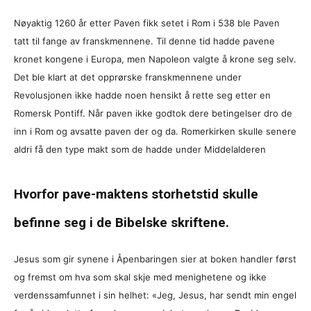
Nøyaktig 1260 år etter Paven fikk setet i Rom i 538 ble Paven
tatt til fange av franskmennene. Til denne tid hadde pavene
kronet kongene i Europa, men Napoleon valgte å krone seg selv.
Det ble klart at det opprørske franskmennene under
Revolusjonen ikke hadde noen hensikt å rette seg etter en
Romersk Pontiff. Når paven ikke godtok dere betingelser dro de
inn i Rom og avsatte paven der og da. Romerkirken skulle senere
aldri få den type makt som de hadde under Middelalderen
Hvorfor pave-maktens storhetstid skulle
befinne seg i de Bibelske skriftene.
Jesus som gir synene i Åpenbaringen sier at boken handler først
og fremst om hva som skal skje med menighetene og ikke
verdenssamfunnet i sin helhet: «Jeg, Jesus, har sendt min engel