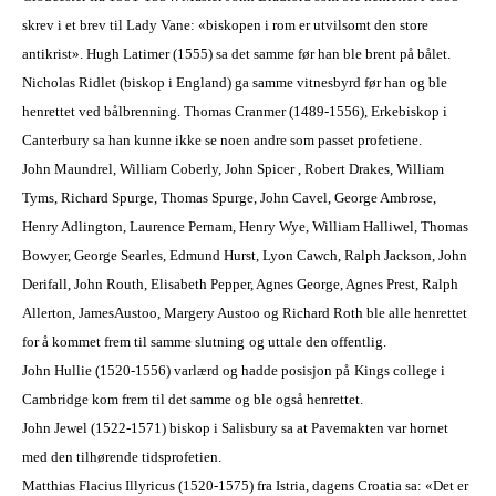
skrev i et brev til Lady Vane: «biskopen i rom er utvilsomt den store
antikrist». Hugh Latimer (1555) sa det samme før han ble brent på bålet.
Nicholas Ridlet (biskop i England) ga samme vitnesbyrd før han og ble
henrettet ved bålbrenning. Thomas Cranmer (1489-1556), Erkebiskop i
Canterbury sa han kunne ikke se noen andre som passet profetiene.
J
ohn Maundrel, William Coberly, John Spicer , Robert Drakes, William
Tyms, Richard Spurge, Thomas Spurge, John Cavel, George Ambrose,
Henry Adlington, Laurence Pernam, Henry Wye, William Halliwel, Thomas
Bowyer, George Searles, Edmund Hurst, Lyon Cawch, Ralph Jackson, John
Derifall, John Routh, Elisabeth Pepper, Agnes George, Agnes Prest, Ralph
Allerton, JamesAustoo, Margery Austoo og Richard Roth
ble alle henrettet
for å kommet frem til samme
slutning
og uttale den offentlig
.
John Hullie (1520-1556) var
lærd og hadde posisjon
på
Kings
college
i
Cambridge kom frem til det samme og ble også henrettet.
John Jewel (1522-1571) biskop i Salisbury sa at Pavemakten var hornet
med
den tilhørende
tidsprofetien.
Matthias Flacius Illyricus (1520-1575) fra Istria, dagens Croatia sa: «Det er