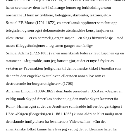
ha en svermer av dem her? I så mange former og forkledninger som
noensinne ..I form av trykkere, forleggere, skribenter, rektorer, etc.»
Samuel F.B.Morse (1791-1872), en amerikansk oppfinner som fant opp
telegrafen og som også dokumenterte
utenlandsk
e
konspirasjoner sa:
«Jesuittene … er en hemmelig organisasjon – en slags frimurer losje – med
masse
tilleggsfunksjoner
…og tusen ganger mer farlig»
Samuel Adams (1722-1803) var en amerikansk leder av revolusjonen og en
statsmann. «Jeg trodde, som jeg fortsatt gjør, at det er mye å frykte av
veksten av Pave
makten
(religionen til den romerske kirke) i Amerika enn
det er fra den engelske skatteloven eller noen annen lov som er
destruerende for borgerrettigheter». (1768)
Abraham Lincoln (1809-1865),
den
16nde president i
U.S.A
sa: «Jeg ser en
veldig mørk sky på Amerikas horisont, og den mørke skyen kommer fra
Rom». Han sa også at det var Jesuittene som hadde influert borgerkrigen
i
USA
: «Krigen (Borgerkrigen i 1861-1865) kunne aldri ha blitt mulig uten
den skumle
innflytelsen
fra Jesuittene.» Videre sa han: «Om det
amerikanske folket kunne lære hva jeg vet og det voldsomme hatet fra