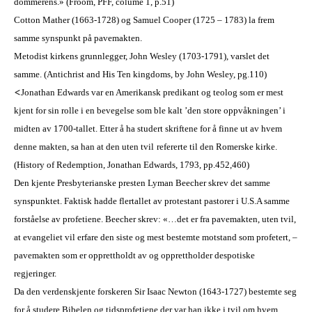
dommerens.
» (Froom, PFF, colume 1, p.51)
Cotton Mather (1663-1728)
og
Samuel Cooper (1725 – 1783) la frem
samme synspunkt på pavemakten.
Metodist kirkens grunnlegger, John Wesley (1703-1791), varslet det
samme. (Antichrist and His Ten kingdoms, by John Wesley, pg.110)
<
Jonathan Edwards var en Amerikansk predikant og teolog som er mest
kjent for sin rolle i en bevegelse som ble kalt ’den store oppvåkningen’ i
midten av 1700-tallet.
Etter å ha studert skriftene for å finne ut av hvem
denne makten, sa han at den uten tvil
refererte til
den Romerske kirke.
(History of Redemption, Jonathan Edwards, 1793, pp.452,460)
Den kjente
Presbyterianske
presten Lyman Beecher skrev det samme
syn
spunktet
. Faktisk hadde flertallet av protestant pastorer
i U.S.A
samme
forståelse av profetiene. Beecher skrev: «…det er fra pavemakten, uten tvil,
at evangeliet
vil
erfare den siste og mest bestemte motstand
som profetert
, –
pavemakten som er opprettholdt av og opprettholder
despotiske
regjeringer.
Da
den verdens
kjente
forskeren
Sir Isaac Newton (1643-1727) bestemte seg
for å studere Bibelen og tidsprofetiene der var han ikke i tvil
om
hvem