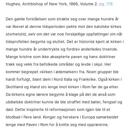
Hughes,
Archbishop of New York, 1866, Volume 2.
pg. 778
Den gamle forståelsen som strakte seg over mange hundre år
var likevel at denne tidsperioden pekte mot den katolske kirkes
storhetstid, selv om det var noe forskjellige oppfattinger om når
tidsprofetien begynte og sluttet. Det er historisk kjent at kirken i
mange hundre år undertrykte og fordrev anderledes troende.
Mange kristne som ikke aksepterte paven og hans doktriner
trakk seg vekk fra befolkede områder og levde i skjul. Her
kommer begrepet «kirken i ødemarken» fra. Noen grupper ble
hardt forfulgt, blant dem i Nord Italia og Frankrike. Også kirken i
Skottland og Irland sto lenge imot kirken i Rom før de ga etter.
Da kirkens egne lærere begynte å klage på det de anså som
ubibelske doktriner kunne de ble straffet med bøter, fengsel og
død. Dette inspirerte til reformasjonen som igjen ble til et
blodbad i flere land. Konger og herskere i Europa samarbeidet
lenge med Paven i Rom for å kvitte seg med opprørerne.