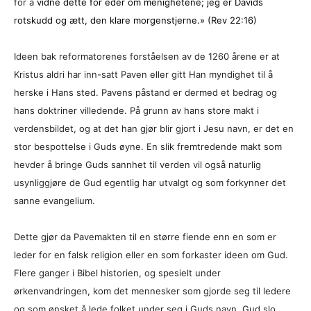
for å
vidne dette for eder om menighetene; jeg er Davids
rotskudd og ætt, den klare morgenstjerne.»
(
Rev 22:16)
Ideen bak reformatorenes forståelsen av de 1260 årene er at
Kristus aldri har inn-satt Paven eller gitt Han myndighet til å
herske i Hans sted. Pavens påstand er dermed et bedrag og
hans doktriner villedende. På grunn av hans store makt i
verdensbildet, og at det han gjør blir gjort i Jesu navn, er det en
stor bespottelse i Guds øyne. En slik fremtredende makt som
hevder å bringe Guds sannhet til verden vil også naturlig
usynliggjøre de Gud egentlig har utvalgt og som forkynner det
sanne evangelium.
Dette gjør da Pavemakten til en større fiende enn en som er
leder for en falsk religion eller en som forkaster ideen om Gud.
Flere ganger i Bibel historien, og spesielt under
ørkenvandringen, kom det mennesker som gjorde seg til ledere
og som ønsket å lede folket under seg i Guds navn. Gud slo