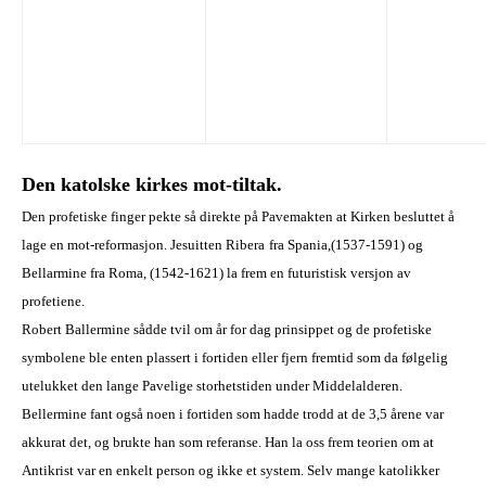
D
en katolske kirkes mot-tiltak.
Den profetiske finger pekte så direkte på Pavemakten at Kirken besluttet å
lage en mot-reformasjon.
Jesu
itten
Ribera
fra
Sp
ania
,(1537-1591)
og
Bellarmine
fra
Rom
a
, (1542-1621)
la frem en futuristisk versjon av
profetiene.
Robert Ballermine sådde tvil om år for dag prinsippet og de profetiske
symbolene ble enten plassert i fortiden eller fjern fremtid som da følgelig
utelukket den lange Pavelige storhetstiden under Middelalderen.
Bellermine fant også noen i fortiden som hadde trodd at de 3,5 årene var
akkurat det, og brukte han som referanse. Han la oss frem teorien om at
Antikrist var en enkelt person og ikke et system. Selv mange katolikker