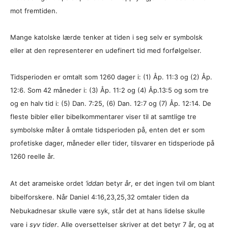
mot fremtiden.
Mange katolske lærde tenker at tiden i seg selv er symbolsk
eller at den representerer en udefinert tid med forfølgelser.
Tidsperioden er omtalt som 1260 dager i: (1) Åp. 11:3 og (2) Åp.
12:6. Som 42 måneder i: (3) Åp. 11:2 og (4) Åp.13:5 og som tre
og en halv tid i: (5) Dan. 7:25, (6) Dan. 12:7 og (7) Åp. 12:14. De
fleste bibler eller bibelkommentarer viser til at samtlige tre
symbolske måter å omtale tidsperioden på, enten det er som
profetiske dager, måneder eller tider, tilsvarer en tidsperiode på
1260 reelle år.
At det arameiske ordet
’iddan
betyr
år
, er det ingen tvil om blant
bibelforskere. Når Daniel 4:16,23,25,32 omtaler tiden da
Nebukadnesar skulle være syk, står det at hans lidelse skulle
vare i
syv tider
. Alle oversettelser skriver at det betyr 7 år, og at