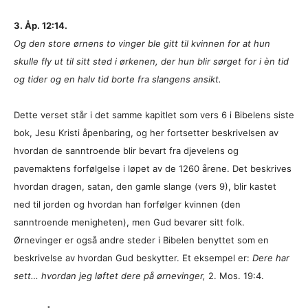
3. Åp. 12:14.
Og den store ørnens to vinger ble gitt til kvinnen for at hun
skulle fly ut til sitt sted i ørkenen, der hun blir sørget for i èn tid
og tider og en halv tid borte fra slangens ansikt.
Dette verset står i det samme kapitlet som vers 6 i Bibelens siste
bok, Jesu Kristi åpenbaring, og her fortsetter beskrivelsen av
hvordan de sanntroende blir bevart fra djevelens og
pavemaktens forfølgelse i løpet av de 1260 årene. Det beskrives
hvordan dragen, satan, den gamle slange (vers 9), blir kastet
ned til jorden og hvordan han forfølger kvinnen (den
sanntroende menigheten), men Gud bevarer sitt folk.
Ørnevinger er også andre steder i Bibelen benyttet som en
beskrivelse av hvordan Gud beskytter. Et eksempel er:
Dere har
sett… hvordan jeg løftet dere på ørnevinger,
2. Mos. 19:4.