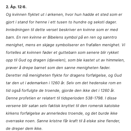
2. Åp. 12:6.
Og kvinnen flyktet ut i ørkenen, hvor hun hadde et sted som er
gjort i stand for henne i ett tusen to hundre og seksti dager.
Innledningen til dette verset beskriver en kvinne som er med
barn. En ren kvinne er Bibelens symbol på en ren og sanntro
menighet, mens en skjøge symboliserer en frafallen menighet. Vi
fortelles at kvinnen føder et guttebarn som senere blir rykket
opp til Gud og dragen (djevelen), som ble kastet ut av himmelen,
prøver å drepe barnet som den sanne menigheten føder.
Deretter må menigheten flykte for dragens forfølgelse, og Gud
tar den ut i ødemarken i 1260 år. Selv om det hedenske rom en
tid også forfulgte de troende, gjorde den ikke det i 1260 år.
Denne profetien er relatert til tidsperioden 538-1798. I disse
versene blir satan selv faktisk knyttet til den romersk katolske
kirkens forfølgelse av annerledes troende, og det burde ikke
overraske noen. Sanne kristne får kraft til å elske sine fiender,
de dreper dem ikke.