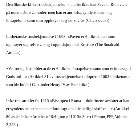
Den Skotske kirkes trosbekjennelse: «..heller ikke kan Paven i Rom være
på noen måte overhodet, men han er antikrist, syndens mann og
seg selv….» (Ch, xxv.s6)
fortapelsens sønn som opphøyer
Lutheranske trosbekjennelse i 1603: «Paven er Antikrist, han som
opphøyer seg selv over og i opposisjon med Kristus» (The Smalcald
Articles)
«Ve tror og fastholder at de er Antikrist, fortapelsens sønn som er forutsagt i
Guds ord…» (Artikkel 31 av trosbekjennelsen adoptert i 1603 i kirkemøtet
som ble holdt i Gap under Henry IV av Frankrike.)
Irske tros artikler fra 1615 «Biskopen i Roma …doktrinene avslører at han
er syndens mann som det er forutsagt om i de hellige skrifter….» (Artikkel
80 av de Irske «Articles of Religion of 1615» Sitert i Froom, PFF, Volume
2,553.)