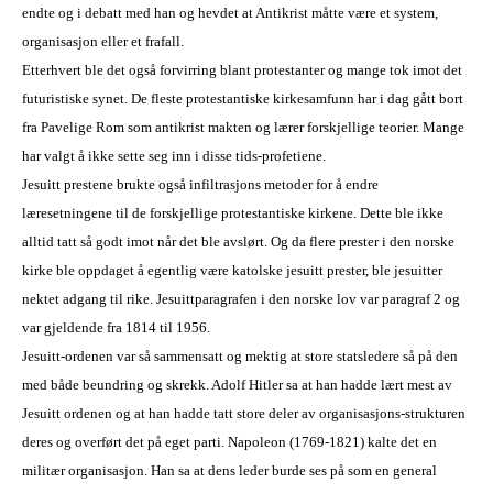
endte og i debatt med han og hevdet at Antikrist måtte være et system,
organisasjon eller et frafall.
Etterhvert ble det også forvirring blant protestanter og mange tok imot det
futuristiske synet. De fleste protestantiske kirkesamfunn har i dag gått bort
fra Pavelige Rom som antikrist makten og lærer forskjellige teorier. Mange
har valgt å ikke sette seg inn i disse tids-profetiene.
Jesuitt prestene brukte også infiltrasjons metoder for å endre
læresetningene til de forskjellige protestantiske kirkene. Dette ble ikke
alltid tatt så godt imot når det ble avslørt. Og da flere prester i den norske
kirke ble oppdaget å egentlig være katolske jesuitt prester, ble jesuitter
nektet adgang til rike. Jesuittparagrafen i den norske lov var paragraf 2 og
var gjeldende fra 1814 til 1956.
Jesuitt-ordenen var så sammensatt og mektig at store statsledere så på den
med både beundring og skrekk. Adolf Hitler sa at han hadde lært mest av
Jesuitt ordenen og at han hadde tatt store deler av organisasjons-strukturen
deres og overført det på eget parti. Napoleon (1769-1821) kalte det en
militær organisasjon. Han sa at dens leder burde ses på som en general