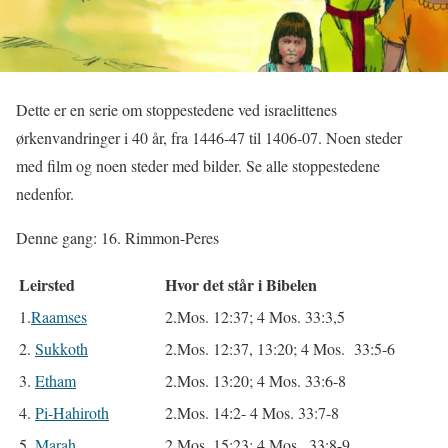
Dette er en serie om stoppestedene ved israelittenes
ørkenvandringer i 40 år, fra 1446-47 til 1406-07. Noen steder
med film og noen steder med bilder. Se alle stoppestedene
nedenfor.
Denne gang: 16. Rimmon-Peres
Leirsted
Hvor det står i Bibelen
1.
Raamses
2.Mos. 12:37; 4 Mos. 33:3,5
2.
Sukkoth
2.Mos. 12:37, 13:20; 4 Mos. 33:5-6
3.
Etham
2.Mos. 13:20; 4 Mos. 33:6-8
4.
Pi-Hahiroth
2.Mos. 14:2- 4 Mos. 33:7-8
5.
Marah
2.Mos. 15:23; 4 Mos.. 33:8-9