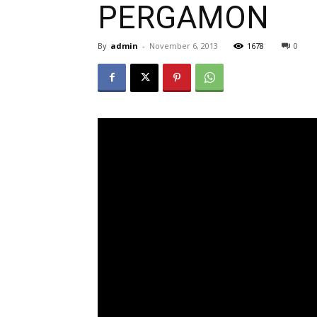
PERGAMON
By
admin
-
November 6, 2013
1678
0