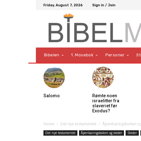
Friday, August 7, 2026
Sign in / Join
Bibelen
1. Mosebok
Personer
S
Salomo
Rømte noen
israelitter fra
slaveriet før
Exodus?
Home
Det nye testamentet
Åpenbaringsboken og
Det nye testamentet
Åpenbaringsboken og steder
Steder