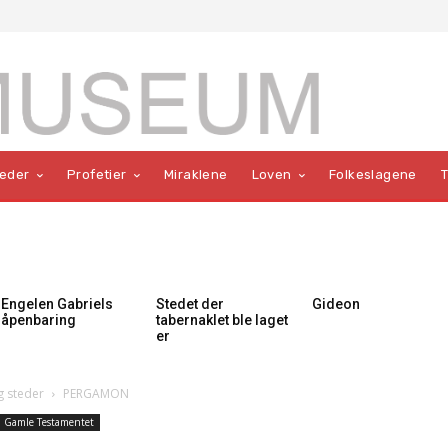
teder
Profetier
Miraklene
Loven
Folkeslagene
Engelen Gabriels
Stedet der
Gideon
åpenbaring
tabernaklet ble laget
er
 steder
PERGAMON
Gamle Testamentet