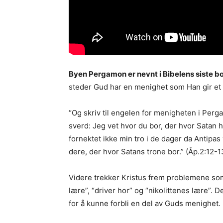
Byen Pergamon er nevnt i Bibelens siste 
steder Gud har en menighet som Han gir et s
“Og skriv til engelen for menigheten i Per
sverd: Jeg vet hvor du bor, der hvor Satan h
fornektet ikke min tro i de dager da Antipas 
dere, der hvor Satans trone bor.” (Åp.2:12-1
Videre trekker Kristus frem problemene som
lære”, “driver hor” og “nikolittenes lære”.
for å kunne forbli en del av Guds menighet.