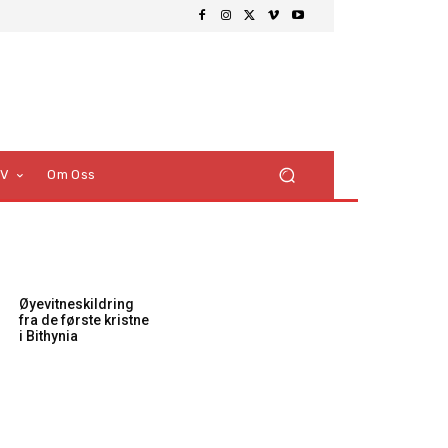
TV
Om Oss
Øyevitneskildring
fra de første kristne
i Bithynia