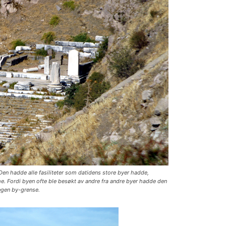
en hadde alle fasiliteter som datidens store byer hadde,
sme. Fordi byen ofte ble besøkt av andre fra andre byer hadde den
egen by-grense.