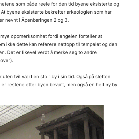
hetene som både reele for den tid byene eksisterte og
 At byene eksisterte bekrefter arkeologien som har
er nevnt i Åpenbaringen 2 og 3.
 mye oppmerksomhet fordi engelen forteller at
om ikke dette kan referere nettopp til tempelet og den
en. Det er likevel verdt å merke seg to andre
over).
ten tvil vært en sto r by i sin tid. Også på sletten
 er restene etter byen bevart, men også en helt ny by