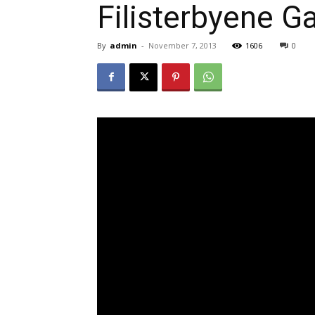
Filisterbyene G
By
admin
-
November 7, 2013
1606
0