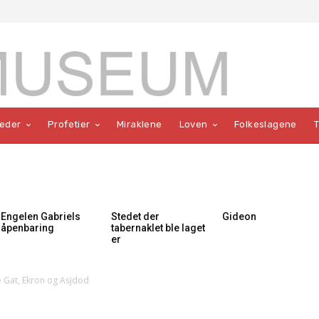
teder
Profetier
Miraklene
Loven
Folkeslagene
Engelen Gabriels
Stedet der
Gideon
åpenbaring
tabernaklet ble laget
er
e Gat, Ekron og Asjdod