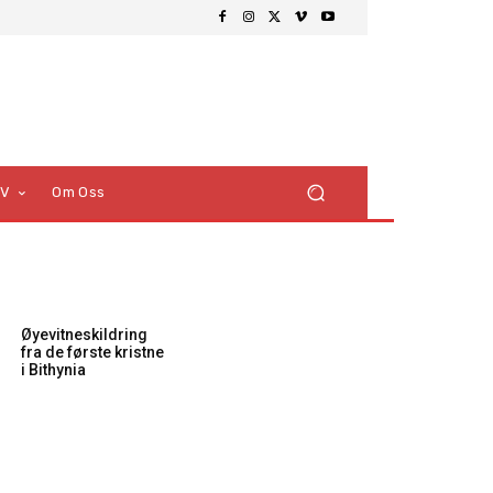
TV
Om Oss
Øyevitneskildring
fra de første kristne
i Bithynia