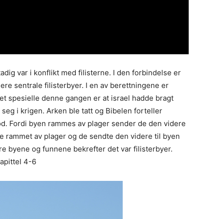
dig var i konflikt med filisterne. I den forbindelse er
e sentrale filisterbyer. I en av berettningene er
 Det spesielle denne gangen er at israel hadde bragt
seg i krigen. Arken ble tatt og Bibelen forteller
jdod. Fordi byen rammes av plager sender de den videre
ble rammet av plager og de sendte den videre til byen
tre byene og funnene bekrefter det var filisterbyer.
apittel 4-6