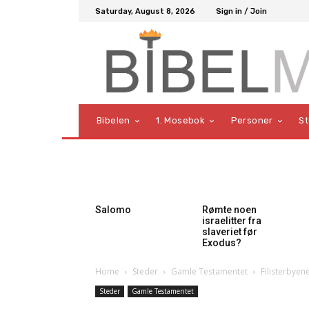
Saturday, August 8, 2026
Sign in / Join
Bibelen
1. Mosebok
Personer
S
Salomo
Rømte noen
israelitter fra
slaveriet før
Exodus?
Home
Steder
Gamle Testamentet
Filisterbyen
Steder
Gamle Testamentet