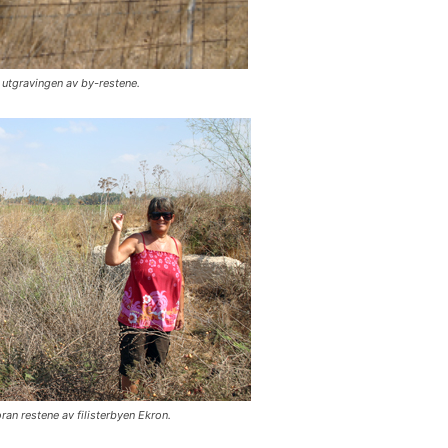
 utgravingen av by-restene.
an restene av filisterbyen Ekron.