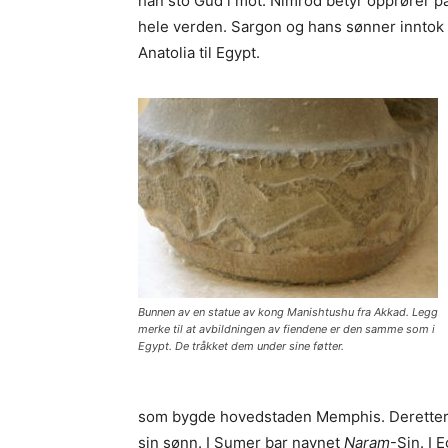
han sto Gud i mot. Nimrod betyr opprører på
hele verden. Sargon og hans sønner inntok b
Anatolia til Egypt.
Bunnen av en statue av kong Manishtushu fra Akkad. Legg
merke til at avbildningen av fiendene er den samme som i
Egypt. De tråkket dem under sine føtter.
som bygde hovedstaden Memphis. Deretter 
sin sønn. I Sumer bar navnet
Naram
-Sin. I 