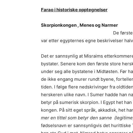
Farao i historiske opptegnelser
Skorpionkongen , Mene
De første
var etter egypternes egne beskrivelser hal
Det er sannsynlig at Misraims etterkommere
bystater. Senere kom den første store hers
under seg alle bystatene i Midtøsten. Før 
de ikke engang murer rundt byene, forteller
tiden. I følge flere nedskrivinger fra oldti
herskeren ulike navn. I Sumer hadde han n
betyr på sumerisk skorpion. I Egypt het han
kongen. På sitt eget språk, akkadisk, het ha
mer en tittel som betyr den sanne (legitim
fødselsnavn er sannsynligvis det hurittiske