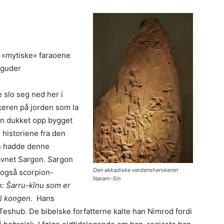
s og Narmer
 «mytiske» faraoene
vguder
 slo seg ned her i
keren på jorden som la
han dukket opp bygget
 historiene fra den
den hadde denne
avnet Sargon. Sargon
Den akkadiske verdensherskeren
 også scorpion-
Naram-Sin
n:
Šarru-kīnu som er
e) kongen.
Hans
 Teshub. De bibelske forfatterne kalte han Nimrod fordi