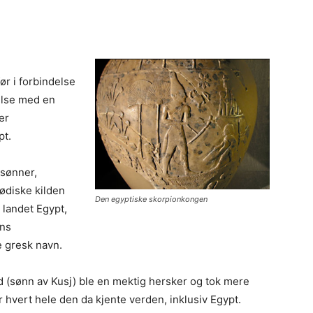
arnebarn.
ør i forbindelse
else med en
er
pt.
 sønner,
ødiske kilden
Den egyptiske skorpionkongen
 landet Egypt,
ens
e gresk navn.
 (sønn av Kusj) ble en mektig hersker og tok mere
er hvert hele den da kjente verden, inklusiv Egypt.