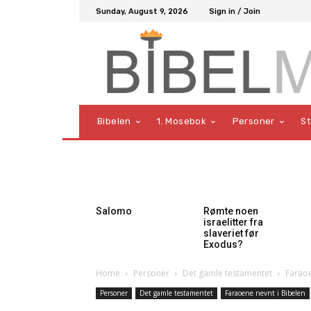
Sunday, August 9, 2026
Sign in / Join
Bibelen
1. Mosebok
Personer
S
Salomo
Rømte noen
israelitter fra
slaveriet før
Exodus?
Home
Personer
Det gamle testamentet
Faraoe
Personer
Det gamle testamentet
Faraoene nevnt i Bibelen