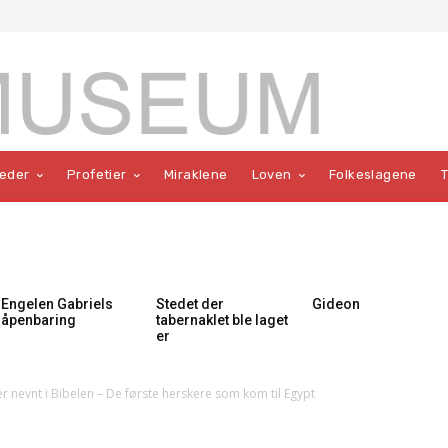
teder
Profetier
Miraklene
Loven
Folkeslagene
Engelen Gabriels
Stedet der
Gideon
åpenbaring
tabernaklet ble laget
er
r nevnt i Bibelen – De første herskere som kom til Egypt