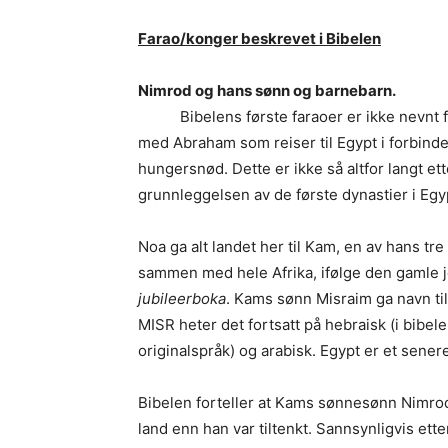
Farao/konger beskrevet i Bibelen
Nimrod og hans sønn og b
Bibelens første faraoer er ikke nevnt f
med Abraham som reiser til Egypt i forbind
hungersnød. Dette er ikke så altfor langt ett
grunnleggelsen av de første dynastier i Egy
Noa ga alt landet her til Kam, en av hans tre
sammen med hele Afrika, ifølge den gamle j
jubileerboka
. Kams sønn Misraim ga navn til
MISR heter det fortsatt på hebraisk (i bibel
originalspråk) og arabisk. Egypt er et sener
Bibelen forteller at Kams sønnesønn Nimrod
land enn han var tiltenkt. Sannsynligvis ett