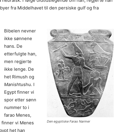
 hebraisk. I følge oldtidslegende om han, regjerte han
yer fra Middelhavet til den persiske gulf og fra
Bibelen nevner
ikke sønnene
hans. De
etterfulgte han,
men regjerte
ikke lenge. De
het Rimush og
Manish
tushu. I
Egypt finner vi
spor etter sønn
nummer to i
farao Menes,
Den egyptiske Farao Narmer
finner vi Menes
Egypt het han