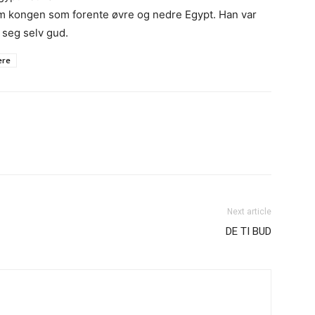
som kongen som forente øvre og nedre Egypt. Han var
e seg selv gud.
ere
Next article
DE TI BUD