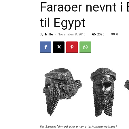
Faraoer nevnt i
til Egypt
By
Nille
-
November 8, 2013
2095
0
Var Sargon Nimrod eller en av etterkommerne hans?