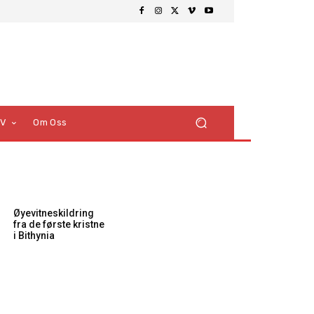
TV
Om Oss
Øyevitneskildring
fra de første kristne
i Bithynia