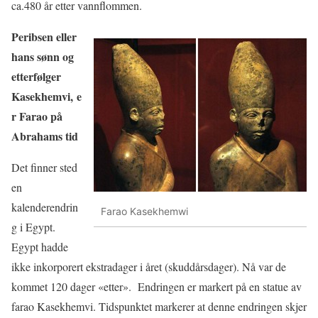
ca.480 år etter vannflommen.
Peribsen eller
hans sønn og
etterfølger
Kasekhemvi,
e
r Farao på
Abrahams tid
Det finner sted
en
kalenderendrin
Farao Kasekhemwi
g i Egypt.
Egypt hadde
ikke inkorporert ekstradager i året (skuddårsdager). Nå var de
kommet 120 dager «etter». Endringen er markert på en statue av
farao Kasekhemvi. Tidspunktet markerer at denne endringen skjer