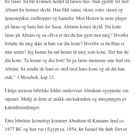
for farao. Så ble kvinnen hentet til faraos hus. Han gjorde vel mot
Abram for hennes skyld. Han fikk sauer, okser, esler, slaver og
tjenestepiker, eselhopper og kameler. Men Herren la store plager
på farao og hans hus for Sarai, Abrams kones skyld. Da kalte
farao på Abram og sa:«Hva er det du har gjort mot meg? Hvorfor
fortalte du meg ikke at hun var din kone? Hvorfor sa du:Hun er
min søster? Jeg kunne ha tatt henne til meg som kone. Her har du
din kone. Ta henne og dra bort! Så ga farao mennene sine bud om
Abram. Så sendte de ham av sted med hans kone og alt det han
eide.” 1 Mosebok, kap.12.
I følge utenom bibelske kilder underviser Abraham egypterne om
stjerner. Mulig at dette er snakk om kalendere og utregningen av
kalenderendringer.
Etter bibelens kronologi kommer Abraham til Kanaans land ca
1877 BC og han var i Egypt ca. 1854, før Ismael ble født. Det er