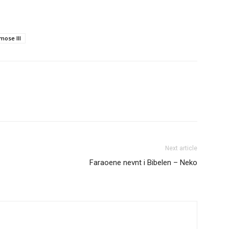
mose III
Next article
Faraoene nevnt i Bibelen – Neko