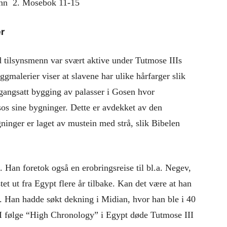
rønn 2. Mosebok 11-15
er
d tilsynsmenn var svært aktive under Tutmose IIIs
ggmalerier viser at slavene har ulike hårfarger slik
gangsatt bygging av palasser i Gosen hvor
sos sine bygninger. Dette er avdekket av den
ninger er laget av mustein med strå, slik Bibelen
. Han foretok også en erobringsreise til bl.a. Negev,
tet ut fra Egypt flere år tilbake. Kan det være at han
. Han hadde søkt dekning i Midian, hvor han ble i 40
 I følge “High Chronology” i Egypt døde Tutmose III