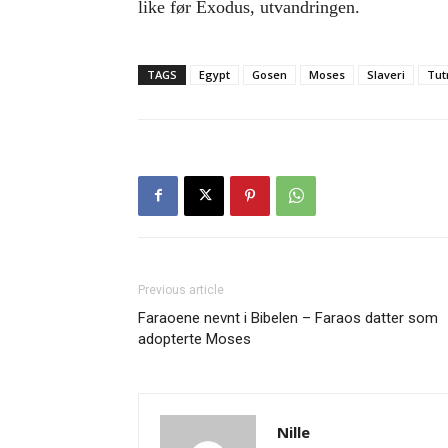
like før Exodus, utvandringen.
TAGS
Egypt
Gosen
Moses
Slaveri
Tut
Previous article
Faraoene nevnt i Bibelen – Faraos datter som
adopterte Moses
Nille