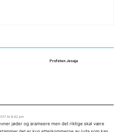
Profeten Jesaja
017 At 8:42 pm
evner jøder og arameere men det riktige skal være
 stammer.det er kun etterkommerne av juda som kan