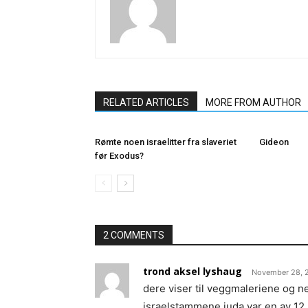
RELATED ARTICLES
MORE FROM AUTHOR
Rømte noen israelitter fra slaveriet
Gideon
før Exodus?
2 COMMENTS
trond aksel lyshaug
November 28, 2
dere viser til veggmaleriene og n
israelstammene.juda var en av 12