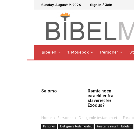
Sunday, August 9, 2026
Sign in / Join
Bibelen
1. Mosebok
Personer
S
Salomo
Rømte noen
israelitter fra
slaveriet før
Exodus?
Home
Personer
Det gamle testamentet
Faraoe
Personer
Det gamle testamentet
Faraoene nevnt i Bibelen