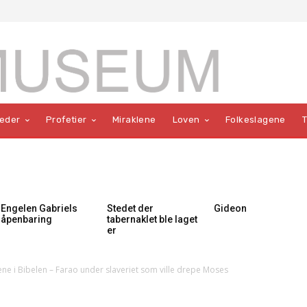
teder
Profetier
Miraklene
Loven
Folkeslagene
Engelen Gabriels
Stedet der
Gideon
åpenbaring
tabernaklet ble laget
er
ne i Bibelen – Farao under slaveriet som ville drepe Moses