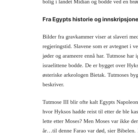
bolig i landet Midian og bodde ved en b
Fra Egypts historie og innskripsjon
Bilder fra gravkammer viser at slaveri me
regjeringstid. Slavene som er avtegnet i ve
jøder og arameere ennå har. Tutmose har i
israelittene bodde. De er bygget over Hyk
østeriske arkeologen Bietak. Tutmoses byg
beskriver.
Tutmose III blir ofte kalt Egypts Napoleon
hvor Hyksos hadde reist til etter de ble kas
lette etter Moses? Men Moses var ikke der
år…til denne Farao var død, sier Bibelen.