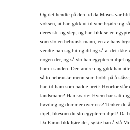
Og det hendte på den tid da Moses var blit
voksen, at han gikk ut til sine brødre og s
deres slit og slep, og han fikk se en egyp
som slo en hebraisk mann, en av hans brø
vendte han sig hit og dit og så at det ikke 
nogen der, og så slo han egypteren ihjel og
ham i sanden. Den andre dag gikk han atte
så to hebraiske menn som holdt på å slåss;
han til ham som hadde urett: Hvorfor slår 
landsmann? Han svarte: Hvem har satt dig 
høvding og dommer over oss? Tenker du å
ihjel, likesom du slo egypteren ihjel? Da b
Da Farao fikk høre det, søkte han å slå Mo