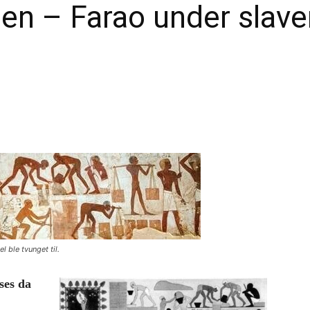
en – Farao under slaver
l ble tvunget til.
ses da