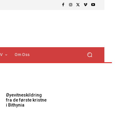
TV
Om Oss
Øyevitneskildring
fra de første kristne
i Bithynia