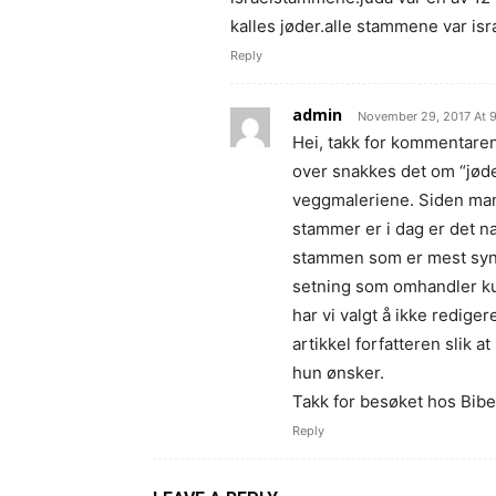
kalles jøder.alle stammene var is
Reply
admin
November 29, 2017 At 
Hei, takk for kommentaren og
over snakkes det om “jød
veggmaleriene. Siden man 
stammer er i dag er det na
stammen som er mest synl
setning som omhandler kun
har vi valgt å ikke redige
artikkel forfatteren slik 
hun ønsker.
Takk for besøket hos Bib
Reply