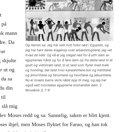
t
å på
tisk mann
dre. Da
Og Herren sa: Jeg har sett mitt folks nød i Egypten, og
jeg har hørt deres klagerop over arbeidsfogdene; jeg vet
var
hvad de lider. Og nå er jeg steget ned for å utfri dem av
 skjulte
egypternes hånd og for å føre dem op fra dette land til et
godt og vidtstrakt land, til et land som flyter med melk
r ut og
og honning, det land hvor kana’anittene bor og hetittene
og amorittene og ferisittene og hevittene og jebusittene.
 da sa
Nu er Israels barns skrik nådd opp til meg, og jeg har
også sett hvorledes egypterne mishandler dem. 2
du din
Mosebok 3, 7-9
til
 slå mig
lev Moses redd og sa: Sannelig, saken er blitt kjent.
ses ihjel; men Moses flyktet for Farao, og han tok