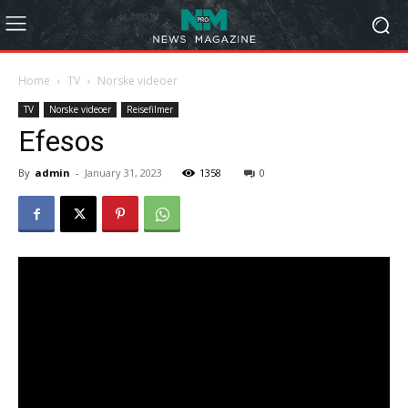
Home
TV
Norske videoer
TV
Norske videoer
Reisefilmer
Efesos
By
admin
-
January 31, 2023
1358
0