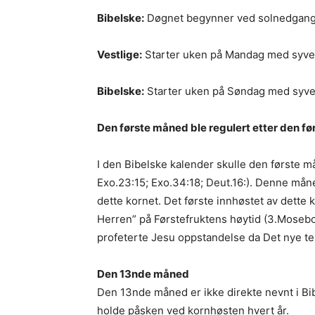
Bibelske:
Døgnet begynner ved solnedgang 
Vestlige:
Starter uken på Mandag med syve
Bibelske:
Starter uken på Søndag med syven
Den første måned ble regulert etter den fø
I den Bibelske kalender skulle den første må
Exo.23:15; Exo.34:18; Deut.16:). Denne mån
dette kornet. Det første innhøstet av dette
Herren” på Førstefruktens høytid (3.Mosebo
profeterte Jesu oppstandelse da Det nye te
Den 13nde måned
Den 13nde måned er ikke direkte nevnt i Bi
holde påsken ved kornhøsten hvert år.