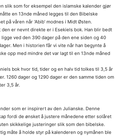
n slik som for eksempel den islamske kalender gjør
måtte en 13nde måned legges til den Bibelske
net på våren når ‘Abib’ modnes i Midt Østen.
den er nevnt direkte er i Esekiels bok. Han blir bedt
 ligge ved den 390 dager på den ene siden og 40
er. Men i historien får vi vite når han begynte å
 ikke opp med mindre det var lagt til en 13nde måned
niels bok hvor tid, tider og en halv tid tolkes til 3,5 år
er. 1260 dager og 1290 dager er den samme tiden om
er 3,5 år.
ender som er inspirert av den Julianske. Denne
ap fordi de ønsket å justere månedene etter solåret
ten skikkelige justeringer slik som den bibelske.
tig måte å holde styr på kalenderen og nymånen ble