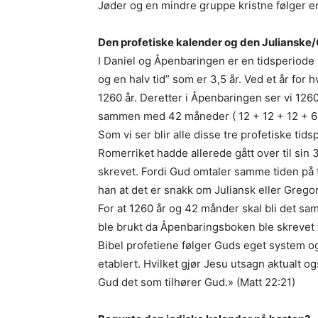
Jøder og en mindre gruppe kristne følger e
Den profetiske kalender og den Julianske
I Daniel og Åpenbaringen er en tidsperiode ne
og en halv tid” som er 3,5 år. Ved et år for
1260 år. Deretter i Åpenbaringen ser vi 126
sammen med 42 måneder ( 12 + 12 + 12 + 6 =
Som vi ser blir alle disse tre profetiske ti
Romerriket hadde allerede gått over til si
skrevet. Fordi Gud omtaler samme tiden på 
han at det er snakk om Juliansk eller Grego
For at 1260 år og 42 månder skal bli det sa
ble brukt da Åpenbaringsboken ble skrevet v
Bibel profetiene følger Guds eget system og 
etablert. Hvilket gjør Jesu utsagn aktualt o
Gud det som tilhører Gud.» (Matt 22:21)