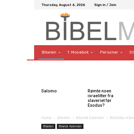
Thursday, August 6, 2026
Sign in / Join
Bibelen
1. Mosebok
Personer
S
Salomo
Rømte noen
israelitter fra
slaveriet før
Exodus?
Home
Bibelen
Bibelsk Kalender
Bibelske mån
Bibelen
Bibelsk Kalender