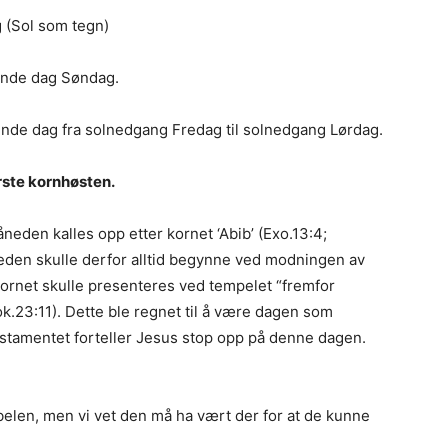
(Sol som tegn)
nde dag Søndag.
de dag fra solnedgang Fredag til solnedgang Lørdag.
rste kornhøsten.
neden kalles opp etter kornet ‘Abib’ (Exo.13:4;
eden skulle derfor alltid begynne ved modningen av
 kornet skulle presenteres ved tempelet “fremfor
k.23:11). Dette ble regnet til å være dagen som
stamentet forteller Jesus stop opp på denne dagen.
belen, men vi vet den må ha vært der for at de kunne