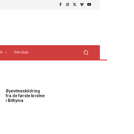
TV
Om Oss
Øyevitneskildring
fra de første kristne
i Bithynia