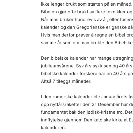
ikke lenger brukt som starten på en måned.
Bibelen gjør ofte brukt av flere teknikker o
Når man bruker hundrevis av år, eller tusenv
kalender og den Gregorianske er ganske så n
Hvis man derfor prøver å regne en bibel pr
samme år som om man brukte den Bibelske
Den bibelske kalender har mange utregnings 
jubileumsårene. Syv års syklusen og 40 år
bibelske kalender forskere har en 40 års pr
Altså 7 tileggs måneder.
I den romerske kalender ble Januar årets f
opp nyttårsraketter den 31 Desember har d
fundamentet bak den jødisk-kristne tro. Det 
innflytelse gjennom Den katolske kirke at E
kalenderen.