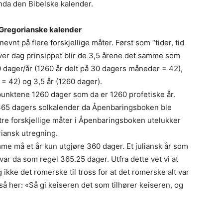
nda den Bibelske kalender.
/Gregorianske kalender
vnt på flere forskjellige måter. Først som “tider, tid
 hver dag prinsippet blir de 3,5 årene det samme som
0 dager/år (1260 år delt på 30 dagers måneder = 42),
 42) og 3,5 år (1260 dager).
dspunktene 1260 dager som da er 1260 profetiske år.
n 365 dagers solkalender da Åpenbaringsboken ble
tre forskjellige måter i Åpenbaringsboken utelukker
riansk utregning.
mme må et år kun utgjøre 360 dager. Et juliansk år som
ar da som regel 365.25 dager. Utfra dette vet vi at
ikke det romerske til tross for at det romerske alt var
gså her: «Så gi keiseren det som tilhører keiseren, og