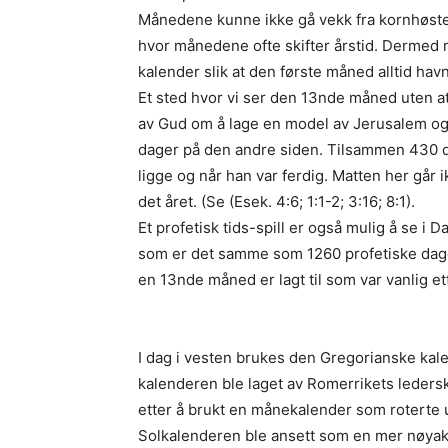
Månedene kunne ikke gå vekk fra kornhøste
hvor månedene ofte skifter årstid. Dermed 
kalender slik at den første måned alltid hav
Et sted hvor vi ser den 13nde måned uten at 
av Gud om å lage en model av Jerusalem og
dager på den andre siden. Tilsammen 430 dag
ligge og når han var ferdig. Matten her går
det året. (Se (Esek. 4:6; 1:1-2; 3:16; 8:1).
Et profetisk tids-spill er også mulig å se i Da
som er det samme som 1260 profetiske dag
en 13nde måned er lagt til som var vanlig ett
I dag i vesten brukes den Gregorianske kal
kalenderen ble laget av Romerrikets ledersk
etter å brukt en månekalender som roterte u
Solkalenderen ble ansett som en mer nøyak