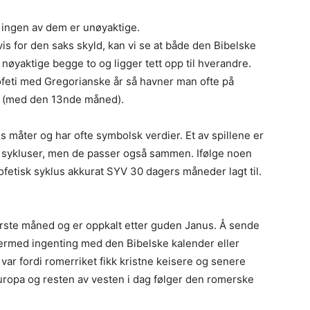
g ingen av dem er unøyaktige.
is for den saks skyld, kan vi se at både den Bibelske
øyaktige begge to og ligger tett opp til hverandre.
ofeti med Gregorianske år så havner man ofte på
 (med den 13nde måned).
måter og har ofte symbolsk verdier. Et av spillene er
s sykluser, men de passer også sammen. Ifølge noen
ofetisk syklus akkurat SYV 30 dagers måneder lagt til.
ørste måned og er oppkalt etter guden Janus. Å sende
ermed ingenting med den Bibelske kalender eller
var fordi romerriket fikk kristne keisere og senere
uropa og resten av vesten i dag følger den romerske