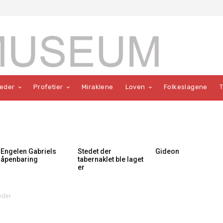
teder
Profetier
Miraklene
Loven
Folkeslagene
Engelen Gabriels
Stedet der
Gideon
åpenbaring
tabernaklet ble laget
er
eder