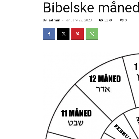
Bibelske måned
By
admin
-
January 29, 2023
3379
0