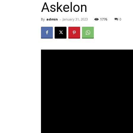
Askelon
By
admin
-
January 31, 2023
1776
0