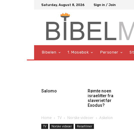
Saturday, August 8, 2026
Sign in / Join
Bibelen
1. Mosebok
Personer
S
Salomo
Rømte noen
israelitter fra
slaveriet før
Exodus?
Home
TV
Norske videoer
Askelon
TV
Norske videoer
Reisefilmer