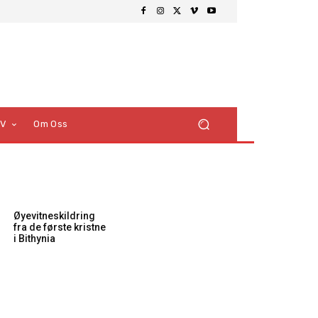
TV
Om Oss
Øyevitneskildring
fra de første kristne
i Bithynia