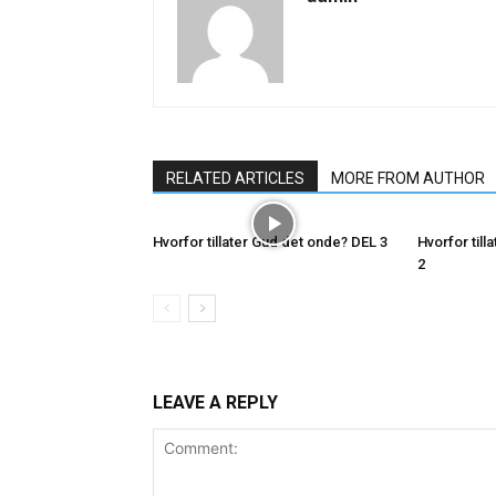
RELATED ARTICLES
MORE FROM AUTHOR
Hvorfor tillater Gud det onde? DEL 3
Hvorfor til
2
LEAVE A REPLY