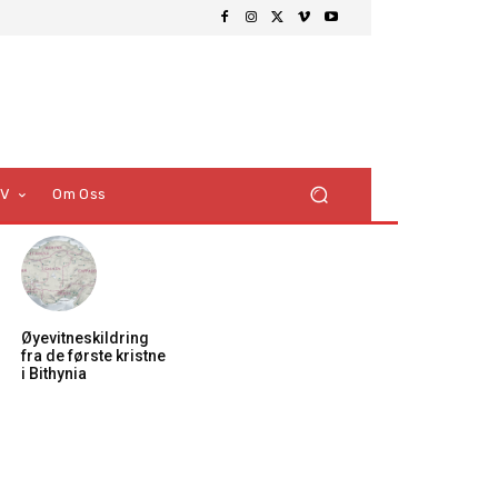
TV
Om Oss
Øyevitneskildring
fra de første kristne
i Bithynia