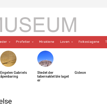
teder
Profetier
Miraklene
Loven
Folkeslagene
Engelen Gabriels
Stedet der
Gideon
åpenbaring
tabernaklet ble laget
er
else