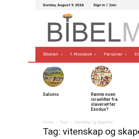
Sunday, August 9, 2026
Sign in / Join
Bibelen
1. Mosebok
Personer
S
Salomo
Rømte noen
israelitter fra
slaveriet før
Exodus?
Home
Tags
Vitenskap og skapelse
Tag: vitenskap og skap