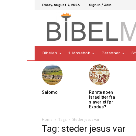
Friday, August 7, 2026
Sign in / Join
Bibelen
1. Mosebok
Personer
S
Salomo
Rømte noen
israelitter fra
slaveriet før
Exodus?
Home
Tags
Steder jesus var
Tag: steder jesus var