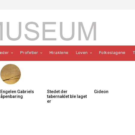
teder
Profetier
Miraklene
Loven
Folkeslagene
Engelen Gabriels
Stedet der
Gideon
åpenbaring
tabernaklet ble laget
er