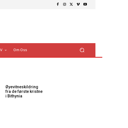
TV
Om Oss
Øyevitneskildring
fra de første kristne
i Bithynia