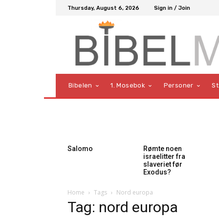
Thursday, August 6, 2026
Sign in / Join
Bibelen
1. Mosebok
Personer
S
Salomo
Rømte noen
israelitter fra
slaveriet før
Exodus?
Home
Tags
Nord europa
Tag: nord europa