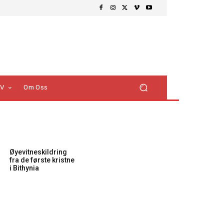
TV
Om Oss
Øyevitneskildring
fra de første kristne
i Bithynia