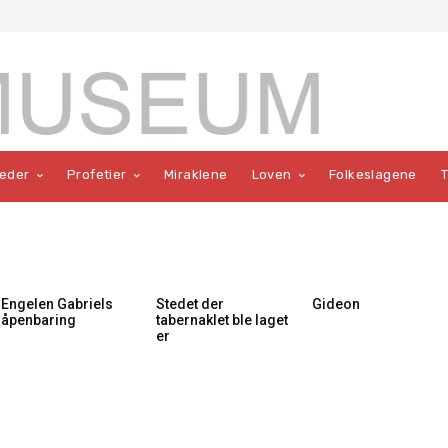
teder
Profetier
Miraklene
Loven
Folkeslagene
Engelen Gabriels
Stedet der
Gideon
åpenbaring
tabernaklet ble laget
er