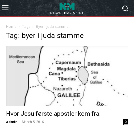
Home
Tags
Byer i juda stamme
Tag: byer i juda stamme
Hvor Jesu første apostler kom fra.
admin
-
March 5, 2016
0