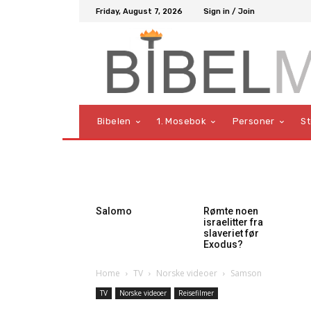
Friday, August 7, 2026
Sign in / Join
Bibelen
1. Mosebok
Personer
S
Salomo
Rømte noen
israelitter fra
slaveriet før
Exodus?
Home
TV
Norske videoer
Samson
TV
Norske videoer
Reisefilmer