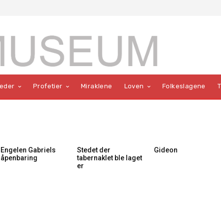
teder
Profetier
Miraklene
Loven
Folkeslagene
Engelen Gabriels
Stedet der
Gideon
åpenbaring
tabernaklet ble laget
er