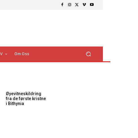
TV
Om Oss
Øyevitneskildring
fra de første kristne
i Bithynia