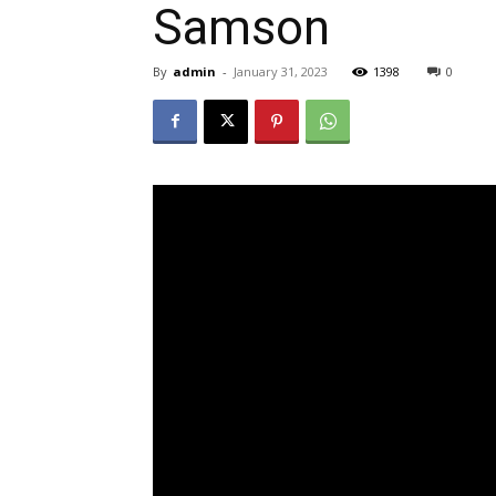
Samson
By
admin
-
January 31, 2023
1398
0