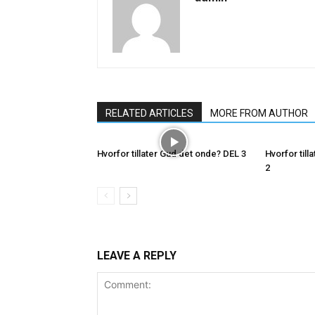
RELATED ARTICLES
MORE FROM AUTHOR
Hvorfor tillater Gud det onde? DEL 3
Hvorfor til
2
LEAVE A REPLY