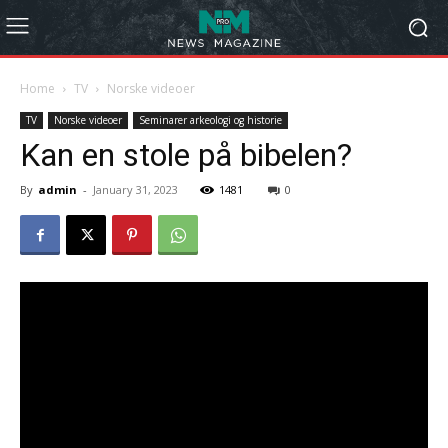
Home
TV
Norske videoer
TV
Norske videoer
Seminarer arkeologi og historie
Kan en stole på bibelen?
By
admin
-
January 31, 2023
1481
0