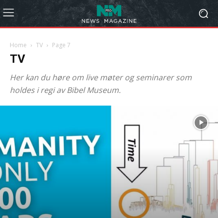
Home
TV
Page 7
TV
Her kan du høre om live møter og seminarer som
holdes i regi av Bibel Museum.