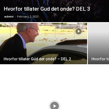
Hvorfor tillater Gud det onde? DEL 3
admin
-
February 2, 2023
Hvorfor tillater Gud det onde? – DEL 2
Hvorfor t