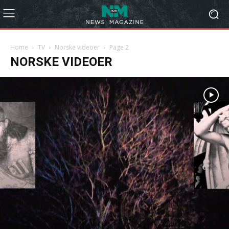
Home
TV
Norske videoer
Page 2
NORSKE VIDEOER