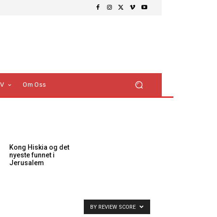
TV
Om Oss
Kong Hiskia og det
nyeste funnet i
Jerusalem
BY REVIEW SCORE