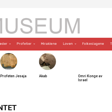
teder
Profetier
Miraklene
Loven
Folkeslagene
Profeten Jesaja
Akab
Omri Konge av
Israel
NTET