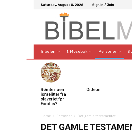
Saturday, August 8, 2026
Sign in / Join
Bibelen
1. Mosebok
Personer
S
Rømte noen
Gideon
israelitter fra
slaveriet før
Exodus?
Home
Personer
Det gamle testamentet
DET GAMLE TESTAME