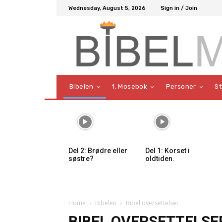
Wednesday, August 5, 2026
Sign in / Join
Bibelen
1. Mosebok
Personer
S
Del 2: Brødre eller
Del 1: Korset i
søstre?
oldtiden.
Home
Bibelen
Bibel oversettelser
BIBEL OVERSETTELSE