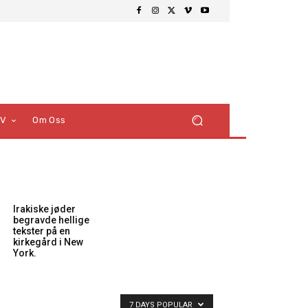
TV
Om Oss
Irakiske jøder
begravde hellige
tekster på en
kirkegård i New
York.
7 DAYS POPULAR