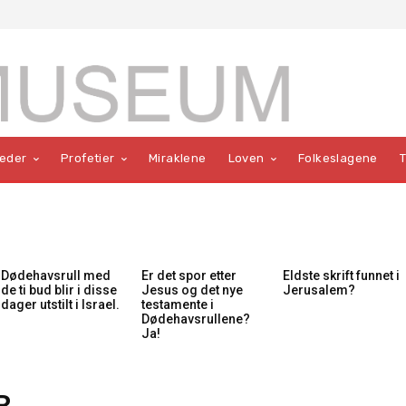
teder
Profetier
Miraklene
Loven
Folkeslagene
Dødehavsrull med
Er det spor etter
Eldste skrift funnet i
de ti bud blir i disse
Jesus og det nye
Jerusalem?
dager utstilt i Israel.
testamente i
Dødehavsrullene?
Ja!
R