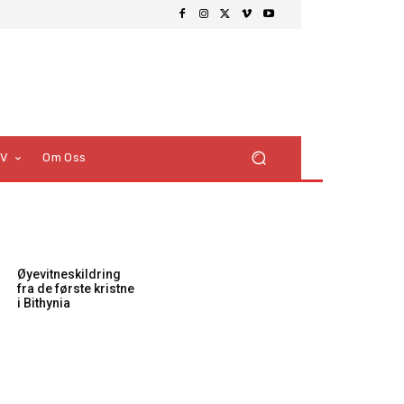
TV
Om Oss
Øyevitneskildring
fra de første kristne
i Bithynia