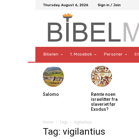
Thursday, August 6, 2026
Sign in / Join
Bibelen
1. Mosebok
Personer
S
Salomo
Rømte noen
israelitter fra
slaveriet før
Exodus?
Home
Tags
Vigilantius
Tag: vigilantius