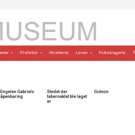
teder
Profetier
Miraklene
Loven
Folkeslagene
Engelen Gabriels
Stedet der
Gideon
åpenbaring
tabernaklet ble laget
er