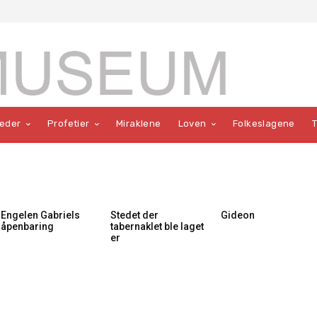
teder
Profetier
Miraklene
Loven
Folkeslagene
Engelen Gabriels
Stedet der
Gideon
åpenbaring
tabernaklet ble laget
er