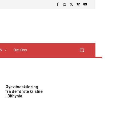
TV
Om Oss
Øyevitneskildring
fra de første kristne
i Bithynia