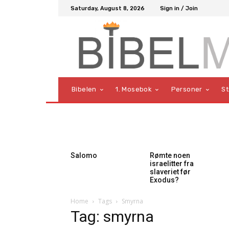
Saturday, August 8, 2026
Sign in / Join
Bibelen
1. Mosebok
Personer
S
Salomo
Rømte noen
israelitter fra
slaveriet før
Exodus?
Home
Tags
Smyrna
Tag: smyrna