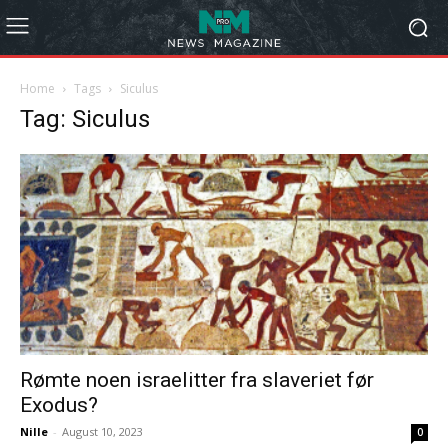
Home
Tags
Siculus
Tag: Siculus
Rømte noen israelitter fra slaveriet før
Exodus?
Nille
-
August 10, 2023
0