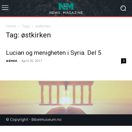
Home
Tags
østkirken
Tag: østkirken
Lucian og menigheten i Syria. Del 5
admin
-
April 20, 2017
0
© Copyright - Bibelmuseum.no