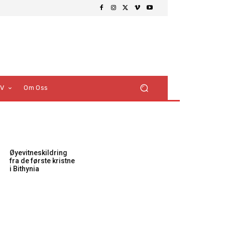
TV
Om Oss
Øyevitneskildring
fra de første kristne
i Bithynia