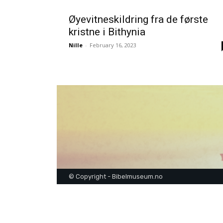
Øyevitneskildring fra de første
kristne i Bithynia
Nille
-
February 16, 2023
© Copyright - Bibelmuseum.no