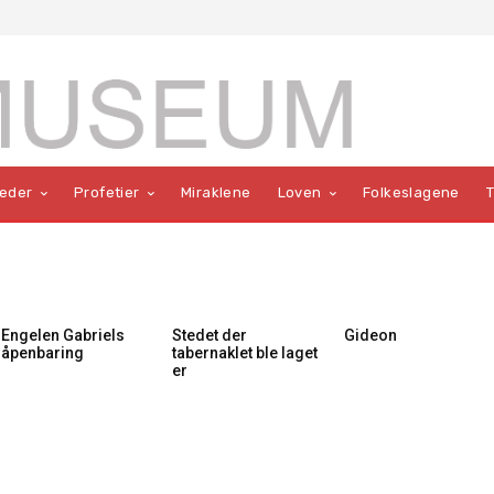
teder
Profetier
Miraklene
Loven
Folkeslagene
Engelen Gabriels
Stedet der
Gideon
åpenbaring
tabernaklet ble laget
er