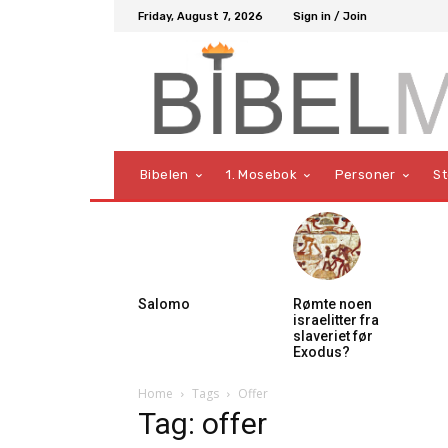
Friday, August 7, 2026
Sign in / Join
Bibelen
1. Mosebok
Personer
S
Salomo
Rømte noen
israelitter fra
slaveriet før
Exodus?
Home
Tags
Offer
Tag: offer