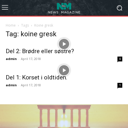
Home
Tags
Koine gresk
Tag: koine gresk
Del 2: Brødre eller søstre?
admin
-
April 17, 2018
0
Del 1: Korset i oldtiden.
admin
-
April 17, 2018
1