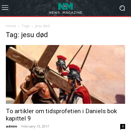
Home
Tags
Jesu død
Tag: jesu død
To artikler om tidsprofetien i Daniels bok
kapittel 9
admin
-
February 13, 2017
0